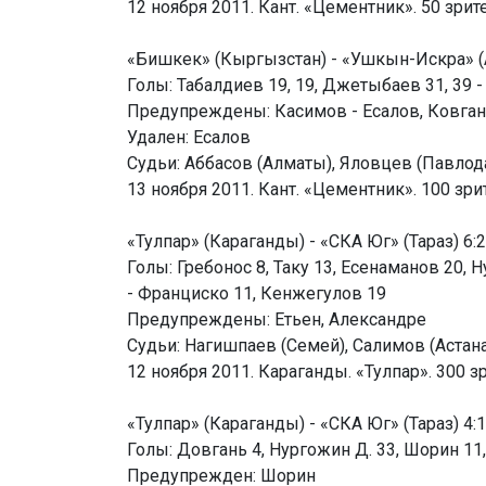
12 ноября 2011. Кант. «Цементник». 50 зрит
«Бишкек» (Кыргызстан) - «Ушкын-Искра» (Ас
Голы: Табалдиев 19, 19, Джетыбаев 31, 39 -
Предупреждены: Касимов - Есалов, Ковган
Удален: Есалов
Судьи: Аббасов (Алматы), Яловцев (Павлод
13 ноября 2011. Кант. «Цементник». 100 зри
«Тулпар» (Караганды) - «СКА Юг» (Тараз) 6:2 
Голы: Гребонос 8, Таку 13, Есенаманов 20, 
- Франциско 11, Кенжегулов 19
Предупреждены: Етьен, Александре
Судьи: Нагишпаев (Семей), Салимов (Астана
12 ноября 2011. Караганды. «Тулпар». 300 з
«Тулпар» (Караганды) - «СКА Юг» (Тараз) 4:1 
Голы: Довгань 4, Нургожин Д. 33, Шорин 11,
Предупрежден: Шорин