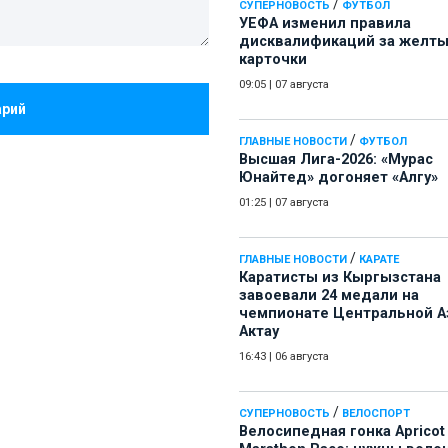
/
СУПЕРНОВОСТЬ
ФУТБОЛ
УЕФА изменил правила
дисквалификаций за желт
карточки
09:05
|
07 августа
арий
/
ГЛАВНЫЕ НОВОСТИ
ФУТБОЛ
Высшая Лига-2026: «Мурас
Юнайтед» догоняет «Алгу»
01:25
|
07 августа
/
ГЛАВНЫЕ НОВОСТИ
КАРАТЕ
Каратисты из Кыргызстана
завоевали 24 медали на
чемпионате Центральной А
Актау
16:43
|
06 августа
/
СУПЕРНОВОСТЬ
ВЕЛОСПОРТ
Велосипедная гонка Apricot