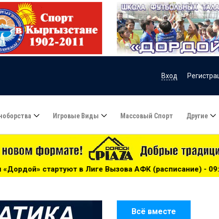
Вход
Регистра
ноборства
Игровые Виды
Массовый Спорт
Другие
 Лиге Вызова АФК (расписание) - 09:40
***
В Чолпон-А
Всё вместе