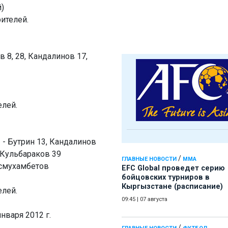
)
рителей.
 8, 28, Кандалинов 17,
елей.
 - Бутрин 13, Кандалинов
, Кульбараков 39
/
ГЛАВНЫЕ НОВОСТИ
ММА
осмухамбетов
EFC Global проведет серию
бойцовских турниров в
Кыргызстане (расписание)
елей.
09:45
|
07 августа
нваря 2012 г.
/