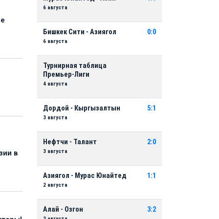
6 августа
ые
Бишкек Сити - Азиягол
0:0
6 августа
Турнирная таблица
Премьер-Лиги
4 августа
Дордой - Кыргызалтын
5:1
3 августа
Нефтчи - Талант
2:0
3 августа
зии в
Азиягол - Мурас Юнайтед
1:1
2 августа
Алай - Озгон
3:2
2 августа