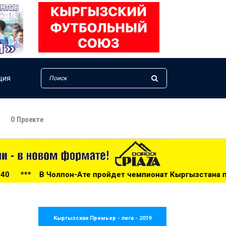
ция
О Проекте
те пройдет чемпионат Кыргызстана по триатлону на диста
Кыргызская Премьер - лига - 2019