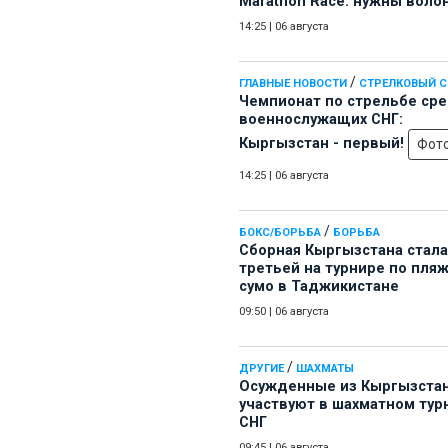
Marathon Race: нужны воло
14:25
|
06 августа
/
ГЛАВНЫЕ НОВОСТИ
СТРЕЛКОВЫЙ 
Чемпионат по стрельбе ср
военнослужащих СНГ:
Кыргызстан - первый!
Фот
14:25
|
06 августа
/
БОКС/БОРЬБА
БОРЬБА
Сборная Кыргызстана стала
третьей на турнире по пля
сумо в Таджикистане
09:50
|
06 августа
/
ДРУГИЕ
ШАХМАТЫ
Осужденные из Кыргызста
участвуют в шахматном тур
СНГ
09:45
|
06 августа