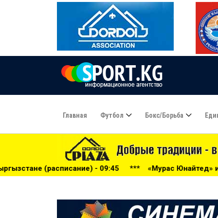
Главная
Футбол
Бокс/борьба
Еди
ие) - 09:45
***
«Мурас Юнайтед» и «Дордой» стартуют в