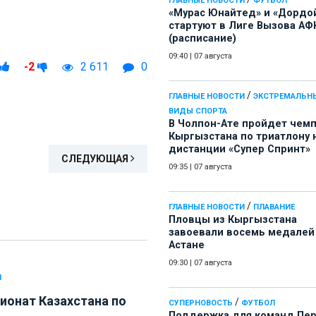
ГЛАВНЫЕ НОВОСТИ
ФУТБОЛ
«Мурас Юнайтед» и «Дордо
стартуют в Лиге Вызова АФ
(расписание)
09:40
|
07 августа
-2
2 611
0
/
ГЛАВНЫЕ НОВОСТИ
ЭКСТРЕМАЛЬН
ВИДЫ СПОРТА
В Чолпон-Ате пройдет чем
Кыргызстана по триатлону 
дистанции «Супер Спринт»
СЛЕДУЮЩАЯ
09:35
|
07 августа
/
ГЛАВНЫЕ НОВОСТИ
ПЛАВАНИЕ
Пловцы из Кыргызстана
завоевали восемь медалей
Астане
09:30
|
07 августа
Л
ионат Казахстана по
/
СУПЕРНОВОСТЬ
ФУТБОЛ
Поддержка для команд Пе