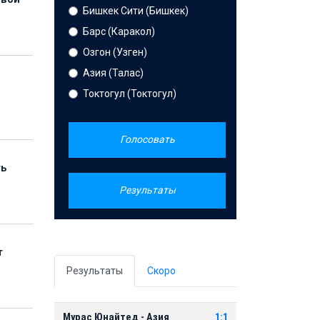
Бишкек Сити (Бишкек)
Барс (Каракол)
Озгон (Узген)
Азия (Талас)
Токтогул (Токтогул)
Голосовать
ть
Результаты
т
Результаты
Скоро
Мурас Юнайтед - Азия
1:1