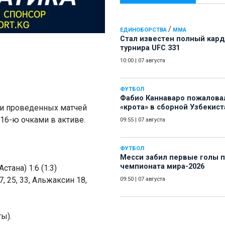
/
ЕДИНОБОРСТВА
ММА
Стал известен полный кард
турнира UFC 331
10:00
|
07 августа
ФУТБОЛ
Фабио Каннаваро пожалова
ми проведенных матчей
«крота» в сборной Узбекист
 16-ю очками в активе.
09:55
|
07 августа
ФУТБОЛ
Месси забил первые голы 
чемпионата мира-2026
тана) 1:6 (1:3)
, 25, 33, Альжаксин 18,
09:50
|
07 августа
ы).