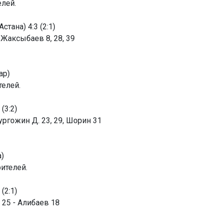
елей.
тана) 4:3 (2:1)
 Жаксыбаев 8, 28, 39
ар)
телей.
(3:2)
Нургожин Д. 23, 29, Шорин 31
)
рителей.
(2:1)
 25 - Алибаев 18