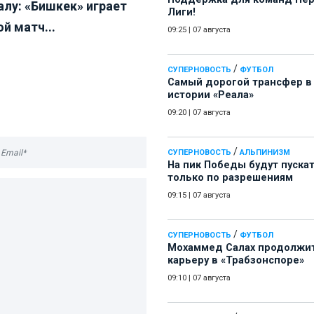
алу: «Бишкек» играет
Лиги!
й матч...
09:25
|
07 августа
/
СУПЕРНОВОСТЬ
ФУТБОЛ
Самый дорогой трансфер в
истории «Реала»
09:20
|
07 августа
/
СУПЕРНОВОСТЬ
АЛЬПИНИЗМ
На пик Победы будут пуска
только по разрешениям
09:15
|
07 августа
/
СУПЕРНОВОСТЬ
ФУТБОЛ
Мохаммед Салах продолжи
карьеру в «Трабзонспоре»
09:10
|
07 августа