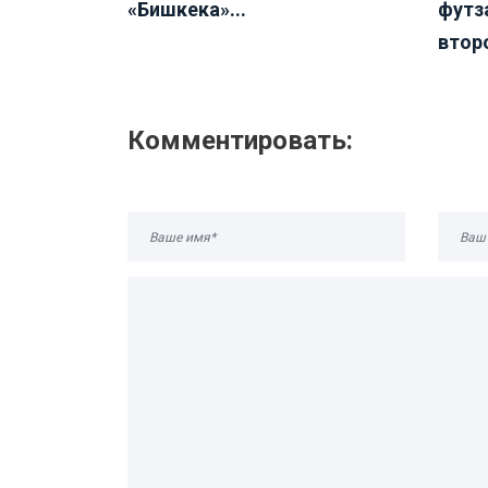
«Бишкека»...
футз
второ
Комментировать: