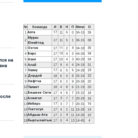
№
Команда
И
В
Н
П
Мячи
О
Алга
17
6
1
11
0
34-15
39
Мурас
2
17
11
5
1
36-15
38
Юнайтед
Озгон
11
4
35
3
17
2
34-18
Барс
10
34
4
17
4
3
44-26
5
Азия
17
10
4
3
40-29
34
лся на
6
Алай
17
9
4
4
24-19
31
ана
Ошму
17
6
23
7
6
5
24-28
Дордой
22
8
18
6
4
8
25-24
Нефтчи
9
17
6
2
9
20-26
20
10
Талант
18
4
8
6
21-19
20
Бишкек Сити
11
17
4
6
7
15-22
18
после
Азиягол
3
12
17
7
7
20-29
16
Илбирс
17
16
13
3
7
7
20-31
Токтогул
14
17
4
2
11
15-28
14
Абдыш-Ата
4
15
17
2
11
14-26
10
Кыргызалтын
4
16
17
0
13
14-45
4