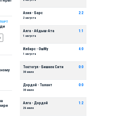
нтеры!
Азия - Барс
2:2
2 августа
СПОРТ
еди
Алга - Абдыш-Ата
1:1
1 августа
о
Илбирс - ОшМу
4:0
1 августа
Токтогул - Бишкек Сити
0:0
жному
30 июля
Дордой - Талант
0:0
30 июля
на
Алга - Дордой
1:2
нире
26 июля