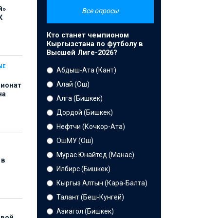
й»
Все опросы
К
Кто станет чемпионом
Кыргызстана по футболу в
Высшей Лиге-2026?
ЫЕ
Абдыш-Ата (Кант)
Алай (Ош)
пионат
на
Алга (Бишкек)
Дордой (Бишкек)
Нефтчи (Кочкор-Ата)
ОшМУ (Ош)
Мурас Юнайтед (Манас)
 в
Илбирс (Бишкек)
Кыргыз Алтын (Кара-Балта)
Талант (Беш-Кунгей)
Азиагол (Бишкек)
рвой