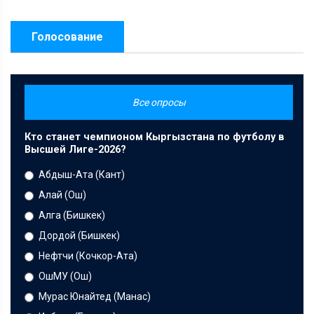
Голосование
Все опросы
Кто станет чемпионом Кыргызстана по футболу в
Высшей Лиге-2026?
Абдыш-Ата (Кант)
Алай (Ош)
Алга (Бишкек)
Дордой (Бишкек)
Нефтчи (Кочкор-Ата)
ОшМУ (Ош)
Мурас Юнайтед (Манас)