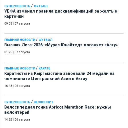
/
СУПЕРНОВОСТЬ
ФУТБОЛ
УЕФА изменил правила дисквалификаций за желтые
карточки
09:05
|
07 августа
/
ГЛАВНЫЕ НОВОСТИ
ФУТБОЛ
Высшая Лига-2026: «Мурас Юнайтед» догоняет «Алгу»
01:25
|
07 августа
/
ГЛАВНЫЕ НОВОСТИ
КАРАТЕ
Каратисты из Кыргызстана завоевали 24 медали на
чемпионате Центральной Азии в Актау
16:43
|
06 августа
/
СУПЕРНОВОСТЬ
ВЕЛОСПОРТ
Велосипедная гонка Apricot Marathon Race: нужны
волонтеры!
14:25
|
06 августа