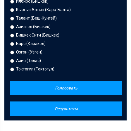
Илбирс (Бишкек)
Кыргыз Алтын (Кара-Балта)
Талант (Беш-Кунгей)
Азиагол (Бишкек)
Бишкек Сити (Бишкек)
Барс (Каракол)
Озгон (Узген)
Азия (Талас)
Токтогул (Токтогул)
Голосовать
Результаты