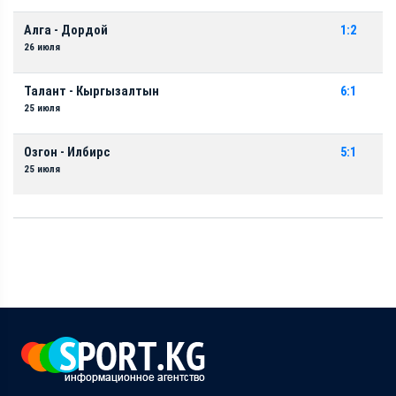
Алга - Дордой
1:2
26 июля
Талант - Кыргызалтын
6:1
25 июля
Озгон - Илбирс
5:1
25 июля