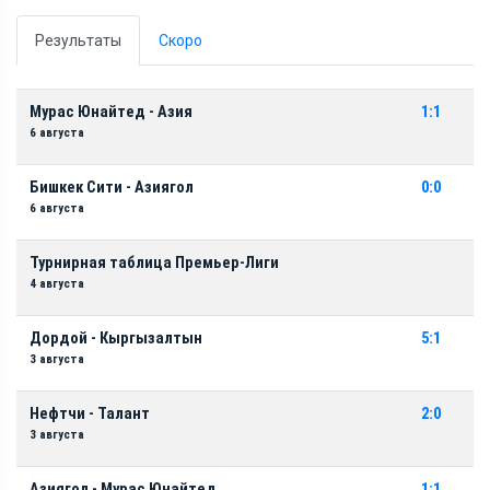
Результаты
Скоро
Мурас Юнайтед - Азия
1:1
6 августа
Бишкек Сити - Азиягол
0:0
6 августа
Турнирная таблица Премьер-Лиги
4 августа
Дордой - Кыргызалтын
5:1
3 августа
Нефтчи - Талант
2:0
3 августа
Азиягол - Мурас Юнайтед
1:1