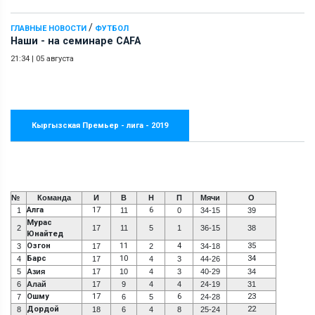
/
ГЛАВНЫЕ НОВОСТИ
ФУТБОЛ
Наши - на семинаре СAFA
21:34
|
05 августа
Кыргызская Премьер - лига - 2019
№
Команда
И
В
Н
П
Мячи
О
Алга
17
6
1
11
0
34-15
39
Мурас
2
17
11
5
1
36-15
38
Юнайтед
Озгон
11
4
35
3
17
2
34-18
Барс
10
34
4
17
4
3
44-26
5
Азия
17
10
4
3
40-29
34
6
Алай
17
9
4
4
24-19
31
Ошму
17
6
23
7
6
5
24-28
Дордой
22
8
18
6
4
8
25-24