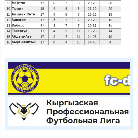
Нефтчи
9
17
6
2
9
20-26
20
10
Талант
18
4
8
6
21-19
20
Бишкек Сити
11
17
4
6
7
15-22
18
Азиягол
3
12
17
7
7
20-29
16
Илбирс
17
16
13
3
7
7
20-31
Токтогул
14
17
4
2
11
15-28
14
Абдыш-Ата
4
15
17
2
11
14-26
10
Кыргызалтын
4
16
17
0
13
14-45
4