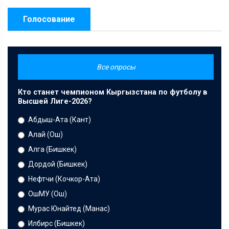
Голосование
Все опросы
Кто станет чемпионом Кыргызстана по футболу в
Высшей Лиге-2026?
Абдыш-Ата (Кант)
Алай (Ош)
Алга (Бишкек)
Дордой (Бишкек)
Нефтчи (Кочкор-Ата)
ОшМУ (Ош)
Мурас Юнайтед (Манас)
Илбирс (Бишкек)