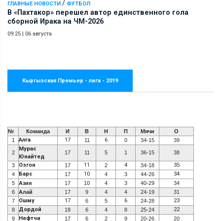
/
ГЛАВНЫЕ НОВОСТИ
ФУТБОЛ
В «Пахтакор» перешел автор единственного гола
сборной Ирака на ЧМ-2026
09:25
|
06 августа
Кыргызская Премьер - лига - 2019
№
Команда
И
В
Н
П
Мячи
О
Алга
17
6
1
11
0
34-15
39
Мурас
2
17
11
5
1
36-15
38
Юнайтед
Озгон
11
4
35
3
17
2
34-18
Барс
10
34
4
17
4
3
44-26
5
Азия
17
10
4
3
40-29
34
6
Алай
17
9
4
4
24-19
31
Ошму
17
6
23
7
6
5
24-28
Дордой
22
8
18
6
4
8
25-24
Нефтчи
9
17
6
2
9
20-26
20