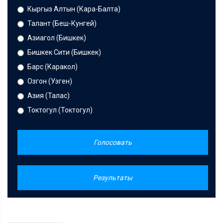
Кыргыз Алтын (Кара-Балта)
Талант (Беш-Кунгей)
Азиагол (Бишкек)
Бишкек Сити (Бишкек)
Барс (Каракол)
Озгон (Узген)
Азия (Талас)
Токтогул (Токтогул)
Голосовать
Результаты