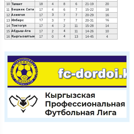
10
Талант
18
4
8
6
21-19
20
Бишкек Сити
11
17
4
6
7
15-22
18
Азиягол
3
12
17
7
7
20-29
16
Илбирс
17
16
13
3
7
7
20-31
Токтогул
14
17
4
2
11
15-28
14
Абдыш-Ата
4
15
17
2
11
14-26
10
Кыргызалтын
4
16
17
0
13
14-45
4