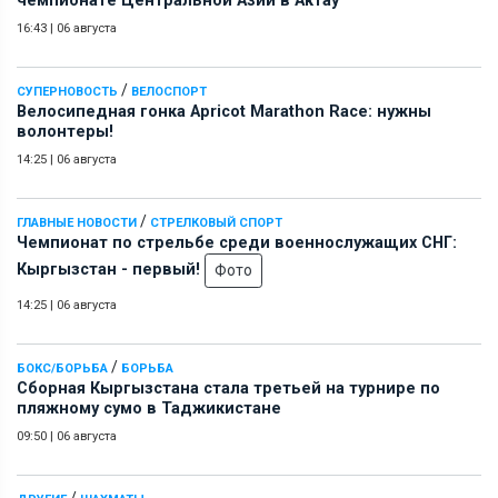
чемпионате Центральной Азии в Актау
16:43
|
06 августа
/
СУПЕРНОВОСТЬ
ВЕЛОСПОРТ
Велосипедная гонка Apricot Marathon Race: нужны
волонтеры!
14:25
|
06 августа
/
ГЛАВНЫЕ НОВОСТИ
СТРЕЛКОВЫЙ СПОРТ
Чемпионат по стрельбе среди военнослужащих СНГ:
Кыргызстан - первый!
Фото
14:25
|
06 августа
/
БОКС/БОРЬБА
БОРЬБА
Сборная Кыргызстана стала третьей на турнире по
пляжному сумо в Таджикистане
09:50
|
06 августа
/