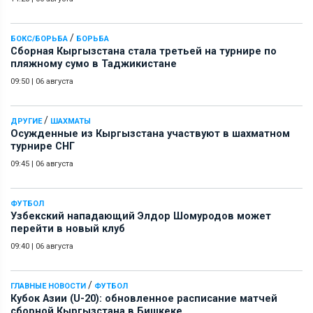
/
БОКС/БОРЬБА
БОРЬБА
Сборная Кыргызстана стала третьей на турнире по
пляжному сумо в Таджикистане
09:50
|
06 августа
/
ДРУГИЕ
ШАХМАТЫ
Осужденные из Кыргызстана участвуют в шахматном
турнире СНГ
09:45
|
06 августа
ФУТБОЛ
Узбекский нападающий Элдор Шомуродов может
перейти в новый клуб
09:40
|
06 августа
/
ГЛАВНЫЕ НОВОСТИ
ФУТБОЛ
Кубок Азии (U-20): обновленное расписание матчей
сборной Кыргызстана в Бишкеке