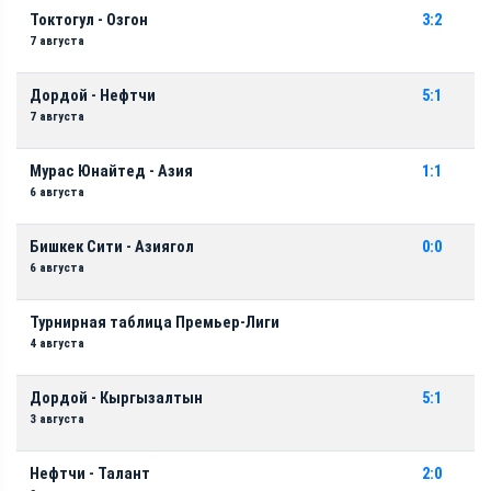
Токтогул - Озгон
3:2
7 августа
Дордой - Нефтчи
5:1
7 августа
Мурас Юнайтед - Азия
1:1
6 августа
Бишкек Сити - Азиягол
0:0
6 августа
Турнирная таблица Премьер-Лиги
4 августа
Дордой - Кыргызалтын
5:1
3 августа
Нефтчи - Талант
2:0