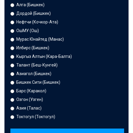
Алга (Бишкек)
Дордой (Бишкек)
Нефтчи (Кочкор-Ата)
ОшМУ (Ош)
Мурас Юнайтед (Манас)
Илбирс (Бишкек)
Кыргыз Алтын (Кара-Балта)
Талант (Беш-Кунгей)
Азиагол (Бишкек)
Бишкек Сити (Бишкек)
Барс (Каракол)
Озгон (Узген)
Азия (Талас)
Токтогул (Токтогул)