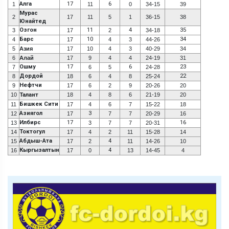
Алга
17
6
1
11
0
34-15
39
Мурас
2
17
11
5
1
36-15
38
Юнайтед
Озгон
11
4
35
3
17
2
34-18
Барс
10
34
4
17
4
3
44-26
5
Азия
17
10
4
3
40-29
34
6
Алай
17
9
4
4
24-19
31
Ошму
17
6
23
7
6
5
24-28
Дордой
22
8
18
6
4
8
25-24
Нефтчи
9
17
6
2
9
20-26
20
10
Талант
18
4
8
6
21-19
20
Бишкек Сити
11
17
4
6
7
15-22
18
Азиягол
3
12
17
7
7
20-29
16
Илбирс
17
16
13
3
7
7
20-31
Токтогул
14
17
4
2
11
15-28
14
Абдыш-Ата
4
15
17
2
11
14-26
10
Кыргызалтын
4
16
17
0
13
14-45
4