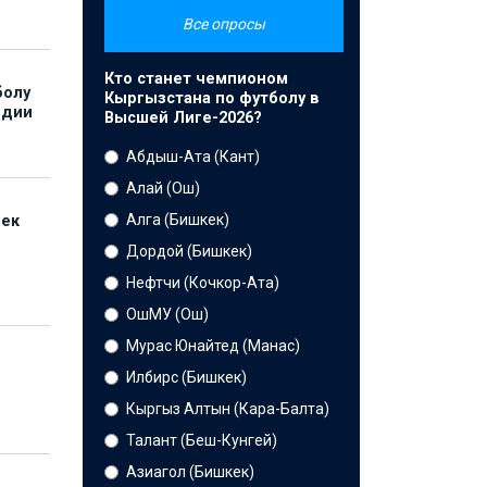
Все опросы
Кто станет чемпионом
болу
Кыргызстана по футболу в
ндии
Высшей Лиге-2026?
Абдыш-Ата (Кант)
Алай (Ош)
Алга (Бишкек)
бек
Дордой (Бишкек)
Нефтчи (Кочкор-Ата)
ОшМУ (Ош)
Мурас Юнайтед (Манас)
Илбирс (Бишкек)
Кыргыз Алтын (Кара-Балта)
Талант (Беш-Кунгей)
Азиагол (Бишкек)