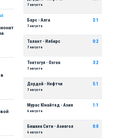
7 августа
ЫЕ
Барс - Алга
2:1
7 августа
пионат
на
Талант - Илбирс
0:2
7 августа
Токтогул - Озгон
3:2
7 августа
 в
Дордой - Нефтчи
5:1
7 августа
Мурас Юнайтед - Азия
1:1
6 августа
рвой
Бишкек Сити - Азиягол
0:0
6 августа