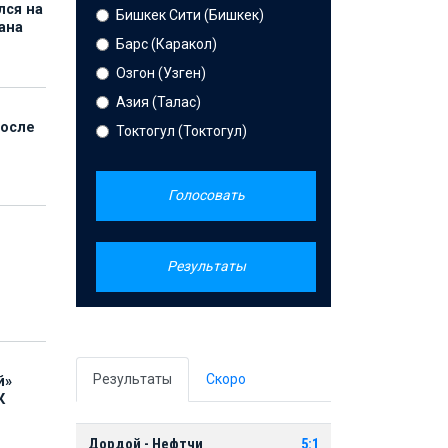
лся на
Бишкек Сити (Бишкек)
ана
Барс (Каракол)
Озгон (Узген)
Азия (Талас)
после
Токтогул (Токтогул)
Голосовать
Результаты
Результаты
Скоро
й»
К
Дордой - Нефтчи
5:1