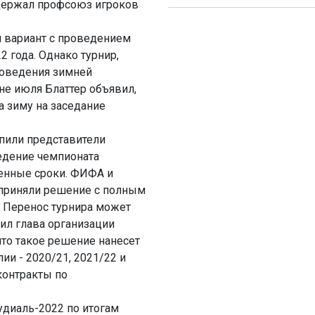
ддержал профсоюз игроков
 вариант с проведением
 года. Однако турнир,
проведения зимней
е июля Блаттер объявил,
а зиму на заседание
пили представители
ведение чемпионата
ленные сроки. ФИФА и
 приняли решение с полным
т. Перенос турнира может
вил глава организации
что такое решение нанесет
ии - 2020/21, 2021/22 и
контракты по
удиаль-2022 по итогам