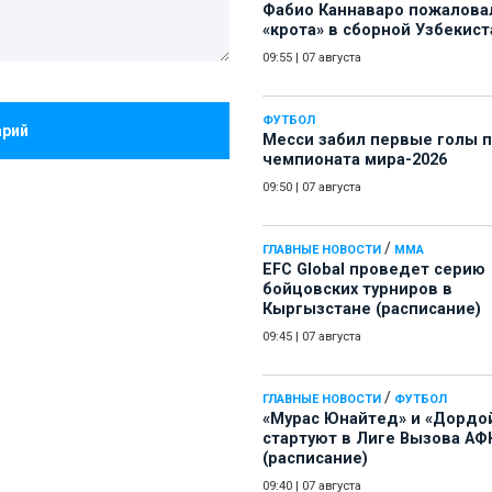
Фабио Каннаваро пожалова
«крота» в сборной Узбекист
09:55
|
07 августа
ФУТБОЛ
арий
Месси забил первые голы 
чемпионата мира-2026
09:50
|
07 августа
/
ГЛАВНЫЕ НОВОСТИ
ММА
EFC Global проведет серию
бойцовских турниров в
Кыргызстане (расписание)
09:45
|
07 августа
/
ГЛАВНЫЕ НОВОСТИ
ФУТБОЛ
«Мурас Юнайтед» и «Дордо
стартуют в Лиге Вызова АФ
(расписание)
09:40
|
07 августа