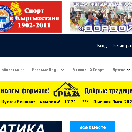
Вход
Регистра
ноборства
Игровые Виды
Массовый Спорт
Другие
н! - 17:21
***
Высшая Лига-2026: беспощадный «Дордой
Всё вместе