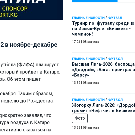
/
ГЛАВНЫЕ НОВОСТИ
ФУТЗАЛ
Турнир по футзалу среди 
на Иссык-Куле: «Бишкек» -
чемпион!
17:21
|
08 августа
2 в ноябре-декабре
/
ГЛАВНЫЕ НОВОСТИ
ФУТБОЛ
утбола (ФИФА) планирует
Высшая Лига-2026: беспощ
«Дордой», «Алга» проиграла
который пройдет в Катаре,
«Барсу»
рь. Об этом пишет
13:39
|
08 августа
екабря. Таким образом,
/
 неделю до Рождества,
ГЛАВНЫЕ НОВОСТИ
ФУТБОЛ
Жогорку Лига-2026: «Дордо
.
громит «Нефтчи» в Бишкеке
нократно заявлял, что
Фото
ура воздуха в Катаре
13:38
|
08 августа
негативно сказаться на