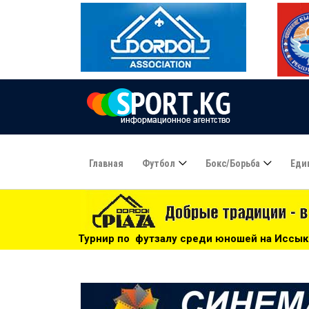
Главная
Футбол
Бокс/борьба
Еди
о футзалу среди юношей на Иссык-Куле: «Бишкек» - чемпио