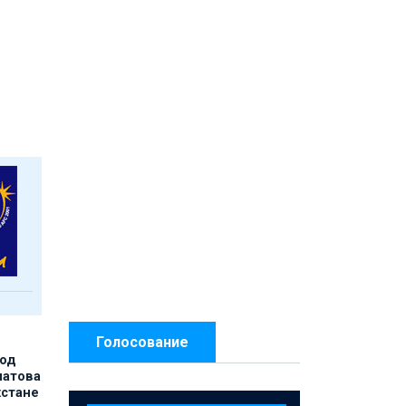
Голосование
под
матова
хстане