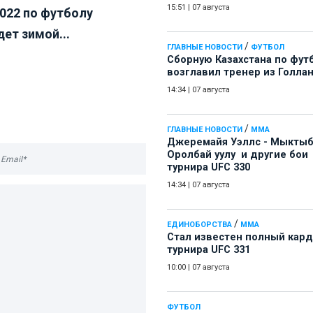
15:51
|
07 августа
022 по футболу
ет зимой...
/
ГЛАВНЫЕ НОВОСТИ
ФУТБОЛ
Сборную Казахстана по фут
возглавил тренер из Голла
14:34
|
07 августа
/
ГЛАВНЫЕ НОВОСТИ
ММА
Джеремайя Уэллс - Мыкты
Оролбай уулу и другие бои
турнира UFC 330
14:34
|
07 августа
/
ЕДИНОБОРСТВА
ММА
Стал известен полный кард
турнира UFC 331
10:00
|
07 августа
ФУТБОЛ