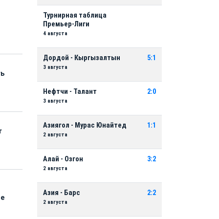
Турнирная таблица
Премьер-Лиги
4 августа
Дордой - Кыргызалтын
5:1
3 августа
ть
Нефтчи - Талант
2:0
3 августа
Азиягол - Мурас Юнайтед
1:1
т
2 августа
Алай - Озгон
3:2
2 августа
Азия - Барс
2:2
ые
2 августа