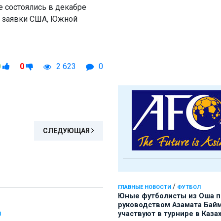
 состоялись в декабре
я заявки США, Южной
0
0
2 623
0
СЛЕДУЮЩАЯ
/
ГЛАВНЫЕ НОВОСТИ
ФУТБОЛ
Юные футболисты из Оша 
руководством Азамата Бай
участвуют в турнире в Каза
Л