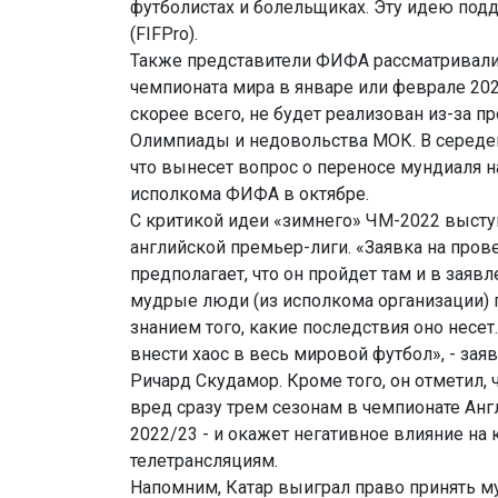
футболистах и болельщиках. Эту идею по
(FIFPro).
Также представители ФИФА рассматривали
чемпионата мира в январе или феврале 2022
скорее всего, не будет реализован из-за 
Олимпиады и недовольства МОК. В середен
что вынесет вопрос о переносе мундиаля н
исполкома ФИФА в октябре.
С критикой идеи «зимнего» ЧМ-2022 высту
английской премьер-лиги. «Заявка на про
предполагает, что он пройдет там и в заяв
мудрые люди (из исполкома организации)
знанием того, какие последствия оно несе
внести хаос в весь мировой футбол», - зая
Ричард Скудамор. Кроме того, он отметил, 
вред сразу трем сезонам в чемпионате Англ
2022/23 - и окажет негативное влияние на 
телетрансляциям.
Напомним, Катар выиграл право принять м