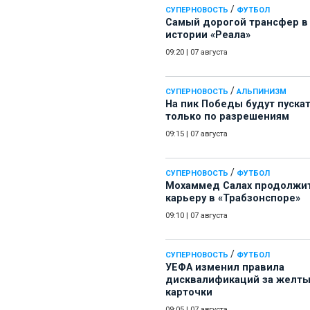
/
СУПЕРНОВОСТЬ
ФУТБОЛ
Самый дорогой трансфер в
истории «Реала»
09:20
|
07 августа
/
СУПЕРНОВОСТЬ
АЛЬПИНИЗМ
На пик Победы будут пуска
только по разрешениям
09:15
|
07 августа
/
СУПЕРНОВОСТЬ
ФУТБОЛ
Мохаммед Салах продолжи
карьеру в «Трабзонспоре»
09:10
|
07 августа
/
СУПЕРНОВОСТЬ
ФУТБОЛ
УЕФА изменил правила
дисквалификаций за желт
карточки
09:05
|
07 августа