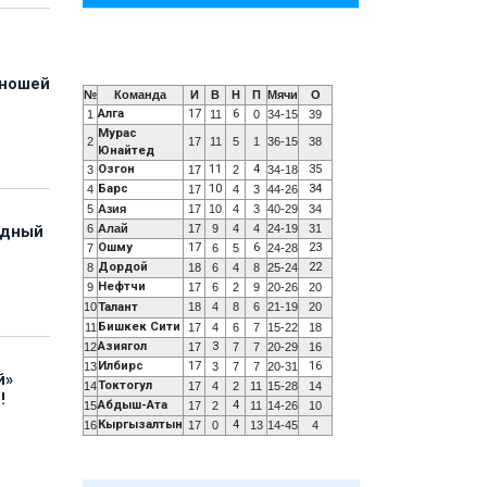
юношей
№
Команда
И
В
Н
П
Мячи
О
Алга
17
6
1
11
0
34-15
39
Мурас
2
17
11
5
1
36-15
38
Юнайтед
Озгон
11
4
35
3
17
2
34-18
Барс
10
34
4
17
4
3
44-26
5
Азия
17
10
4
3
40-29
34
6
Алай
17
9
4
4
24-19
31
адный
Ошму
17
6
23
7
6
5
24-28
Дордой
22
8
18
6
4
8
25-24
Нефтчи
9
17
6
2
9
20-26
20
10
Талант
18
4
8
6
21-19
20
Бишкек Сити
11
17
4
6
7
15-22
18
Азиягол
3
12
17
7
7
20-29
16
Илбирс
17
16
13
3
7
7
20-31
й»
Токтогул
14
17
4
2
11
15-28
14
!
Абдыш-Ата
4
15
17
2
11
14-26
10
Кыргызалтын
4
16
17
0
13
14-45
4