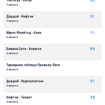
Токтогул - Озгон
3:2
7 августа
Дордой - Нефтчи
5:1
7 августа
Мурас Юнайтед - Азия
1:1
6 августа
Бишкек Сити - Азиягол
0:0
6 августа
Турнирная таблица Премьер-Лиги
4 августа
Дордой - Кыргызалтын
5:1
3 августа
Нефтчи - Талант
2:0
3 августа