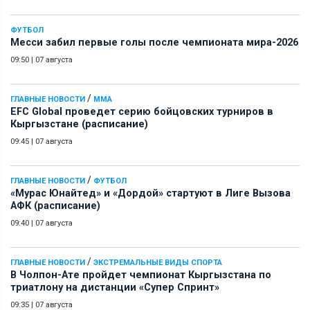
ФУТБОЛ
Месси забил первые голы после чемпионата мира-2026
09:50
|
07 августа
/
ГЛАВНЫЕ НОВОСТИ
ММА
EFC Global проведет серию бойцовских турниров в
Кыргызстане (расписание)
09:45
|
07 августа
/
ГЛАВНЫЕ НОВОСТИ
ФУТБОЛ
«Мурас Юнайтед» и «Дордой» стартуют в Лиге Вызова
АФК (расписание)
09:40
|
07 августа
/
ГЛАВНЫЕ НОВОСТИ
ЭКСТРЕМАЛЬНЫЕ ВИДЫ СПОРТА
В Чолпон-Ате пройдет чемпионат Кыргызстана по
триатлону на дистанции «Супер Спринт»
09:35
|
07 августа