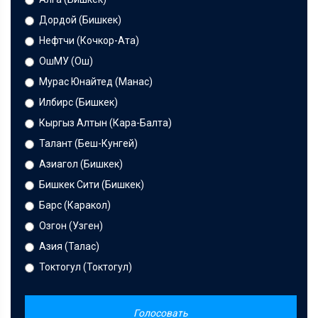
Дордой (Бишкек)
Нефтчи (Кочкор-Ата)
ОшМУ (Ош)
Мурас Юнайтед (Манас)
Илбирс (Бишкек)
Кыргыз Алтын (Кара-Балта)
Талант (Беш-Кунгей)
Азиагол (Бишкек)
Бишкек Сити (Бишкек)
Барс (Каракол)
Озгон (Узген)
Азия (Талас)
Токтогул (Токтогул)
Голосовать