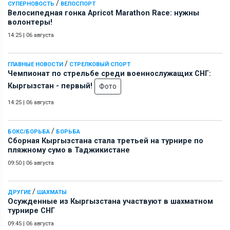
/
СУПЕРНОВОСТЬ
ВЕЛОСПОРТ
Велосипедная гонка Apricot Marathon Race: нужны
волонтеры!
14:25
|
06 августа
/
ГЛАВНЫЕ НОВОСТИ
СТРЕЛКОВЫЙ СПОРТ
Чемпионат по стрельбе среди военнослужащих СНГ:
Кыргызстан - первый!
Фото
14:25
|
06 августа
/
БОКС/БОРЬБА
БОРЬБА
Сборная Кыргызстана стала третьей на турнире по
пляжному сумо в Таджикистане
09:50
|
06 августа
/
ДРУГИЕ
ШАХМАТЫ
Осужденные из Кыргызстана участвуют в шахматном
турнире СНГ
09:45
|
06 августа