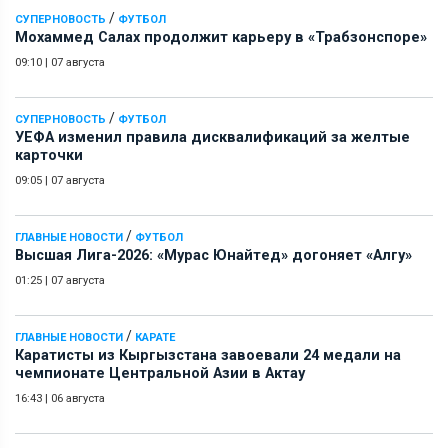
/
СУПЕРНОВОСТЬ
ФУТБОЛ
Мохаммед Салах продолжит карьеру в «Трабзонспоре»
09:10
|
07 августа
/
СУПЕРНОВОСТЬ
ФУТБОЛ
УЕФА изменил правила дисквалификаций за желтые
карточки
09:05
|
07 августа
/
ГЛАВНЫЕ НОВОСТИ
ФУТБОЛ
Высшая Лига-2026: «Мурас Юнайтед» догоняет «Алгу»
01:25
|
07 августа
/
ГЛАВНЫЕ НОВОСТИ
КАРАТЕ
Каратисты из Кыргызстана завоевали 24 медали на
чемпионате Центральной Азии в Актау
16:43
|
06 августа