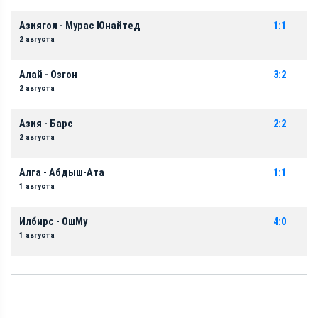
Азиягол - Мурас Юнайтед
1:1
2 августа
Алай - Озгон
3:2
2 августа
Азия - Барс
2:2
2 августа
Алга - Абдыш-Ата
1:1
1 августа
Илбирс - ОшМу
4:0
1 августа