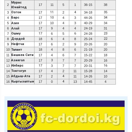
Мурас
2
17
11
5
1
36-15
38
Юнайтед
Озгон
11
4
35
3
17
2
34-18
Барс
10
34
4
17
4
3
44-26
5
Азия
17
10
4
3
40-29
34
6
Алай
17
9
4
4
24-19
31
Ошму
17
6
23
7
6
5
24-28
Дордой
22
8
18
6
4
8
25-24
Нефтчи
9
17
6
2
9
20-26
20
10
Талант
18
4
8
6
21-19
20
Бишкек Сити
11
17
4
6
7
15-22
18
Азиягол
3
12
17
7
7
20-29
16
Илбирс
17
16
13
3
7
7
20-31
Токтогул
14
17
4
2
11
15-28
14
Абдыш-Ата
4
15
17
2
11
14-26
10
Кыргызалтын
4
16
17
0
13
14-45
4