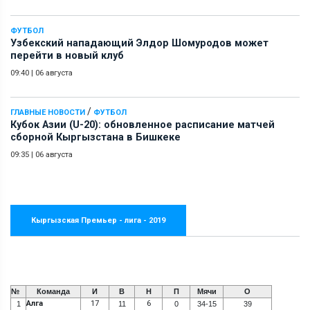
ФУТБОЛ
Узбекский нападающий Элдор Шомуродов может
перейти в новый клуб
09:40
|
06 августа
/
ГЛАВНЫЕ НОВОСТИ
ФУТБОЛ
Кубок Азии (U-20): обновленное расписание матчей
сборной Кыргызстана в Бишкеке
09:35
|
06 августа
Кыргызская Премьер - лига - 2019
№
Команда
И
В
Н
П
Мячи
О
Алга
17
6
1
11
0
34-15
39