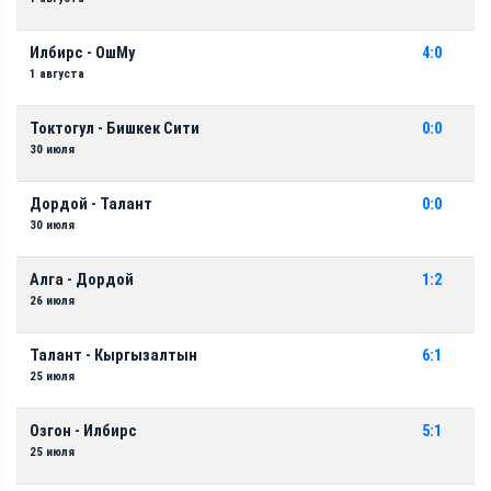
Илбирс - ОшМу
4:0
1 августа
Токтогул - Бишкек Сити
0:0
30 июля
Дордой - Талант
0:0
30 июля
Алга - Дордой
1:2
26 июля
Талант - Кыргызалтын
6:1
25 июля
Озгон - Илбирс
5:1
25 июля