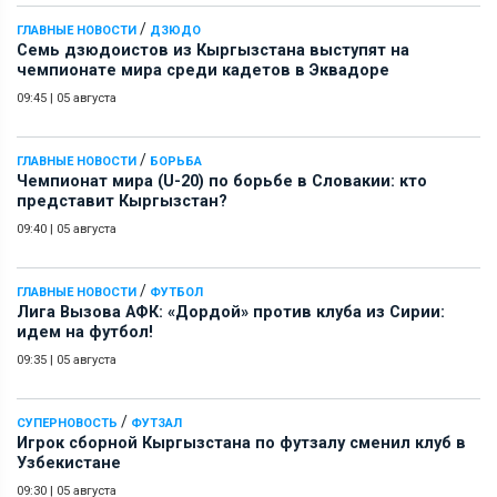
/
ГЛАВНЫЕ НОВОСТИ
ДЗЮДО
Семь дзюдоистов из Кыргызстана выступят на
чемпионате мира среди кадетов в Эквадоре
09:45
|
05 августа
/
ГЛАВНЫЕ НОВОСТИ
БОРЬБА
Чемпионат мира (U-20) по борьбе в Словакии: кто
представит Кыргызстан?
09:40
|
05 августа
/
ГЛАВНЫЕ НОВОСТИ
ФУТБОЛ
Лига Вызова АФК: «Дордой» против клуба из Сирии:
идем на футбол!
09:35
|
05 августа
/
СУПЕРНОВОСТЬ
ФУТЗАЛ
Игрок сборной Кыргызстана по футзалу сменил клуб в
Узбекистане
09:30
|
05 августа