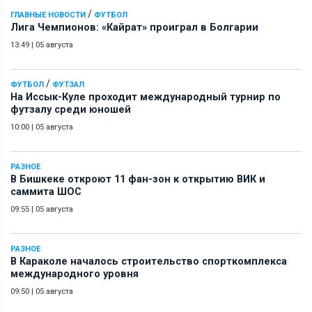
/
ГЛАВНЫЕ НОВОСТИ
ФУТБОЛ
Лига Чемпионов: «Кайрат» проиграл в Болгарии
13:49
|
05 августа
/
ФУТБОЛ
ФУТЗАЛ
На Иссык-Куле проходит международный турнир по
футзалу среди юношей
10:00
|
05 августа
РАЗНОЕ
В Бишкеке откроют 11 фан-зон к открытию ВИК и
саммита ШОС
09:55
|
05 августа
РАЗНОЕ
В Караколе началось строительство спорткомплекса
международного уровня
09:50
|
05 августа