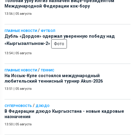
Толобай уулу Илгиз назначен Вице-президентом
Международной Федерации кок-бору
13:56
|
05 августа
/
ГЛАВНЫЕ НОВОСТИ
ФУТБОЛ
Дубль «Дордоя» одержал уверенную победу над
«Кыргызалтыном-2»
Фото
13:54
|
05 августа
/
ГЛАВНЫЕ НОВОСТИ
ТЕННИС
На Иссык-Куле состоялся международный
любительский теннисный турнир Akun-2026
13:51
|
05 августа
/
СУПЕРНОВОСТЬ
ДЗЮДО
В Федерации дзюдо Кыргызстана - новые кадровые
назначения
13:50
|
05 августа