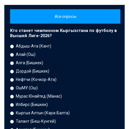
Все опросы
Кто станет чемпионом Кыргызстана по футболу в
Высшей Лиге-2026?
Абдыш-Ата (Кант)
Алай (Ош)
Алга (Бишкек)
Дордой (Бишкек)
Нефтчи (Кочкор-Ата)
ОшМУ (Ош)
Мурас Юнайтед (Манас)
Илбирс (Бишкек)
Кыргыз Алтын (Кара-Балта)
Талант (Беш-Кунгей)