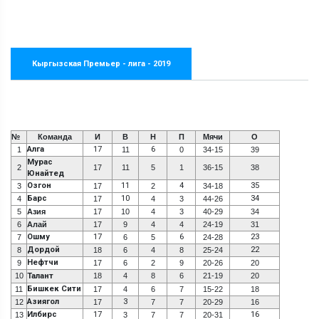
Кыргызская Премьер - лига - 2019
№
Команда
И
В
Н
П
Мячи
О
Алга
17
6
1
11
0
34-15
39
Мурас
2
17
11
5
1
36-15
38
Юнайтед
Озгон
11
4
35
3
17
2
34-18
Барс
10
34
4
17
4
3
44-26
5
Азия
17
10
4
3
40-29
34
6
Алай
17
9
4
4
24-19
31
Ошму
17
6
23
7
6
5
24-28
Дордой
22
8
18
6
4
8
25-24
Нефтчи
9
17
6
2
9
20-26
20
10
Талант
18
4
8
6
21-19
20
Бишкек Сити
11
17
4
6
7
15-22
18
Азиягол
3
12
17
7
7
20-29
16
Илбирс
17
16
13
3
7
7
20-31