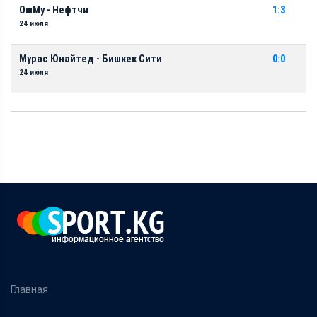
ОшМу - Нефтчи
1:3
24 июля
Мурас Юнайтед - Бишкек Сити
0:0
24 июля
Главная