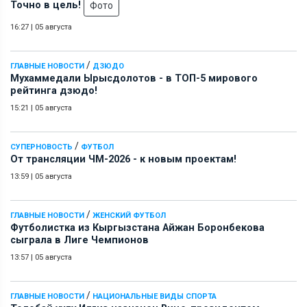
Точно в цель!
Фото
16:27
|
05 августа
/
ГЛАВНЫЕ НОВОСТИ
ДЗЮДО
Мухаммедали Ырысдолотов - в ТОП-5 мирового
рейтинга дзюдо!
15:21
|
05 августа
/
СУПЕРНОВОСТЬ
ФУТБОЛ
От трансляции ЧМ-2026 - к новым проектам!
13:59
|
05 августа
/
ГЛАВНЫЕ НОВОСТИ
ЖЕНСКИЙ ФУТБОЛ
Футболистка из Кыргызстана Айжан Боронбекова
сыграла в Лиге Чемпионов
13:57
|
05 августа
/
ГЛАВНЫЕ НОВОСТИ
НАЦИОНАЛЬНЫЕ ВИДЫ СПОРТА