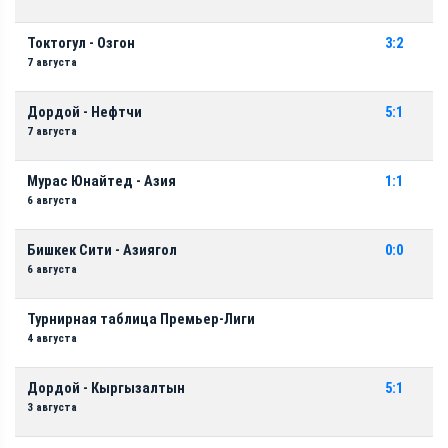
Токтогул - Озгон
3:2
7 августа
Дордой - Нефтчи
5:1
7 августа
Мурас Юнайтед - Азия
1:1
6 августа
Бишкек Сити - Азиягол
0:0
6 августа
Турнирная таблица Премьер-Лиги
4 августа
Дордой - Кыргызалтын
5:1
3 августа