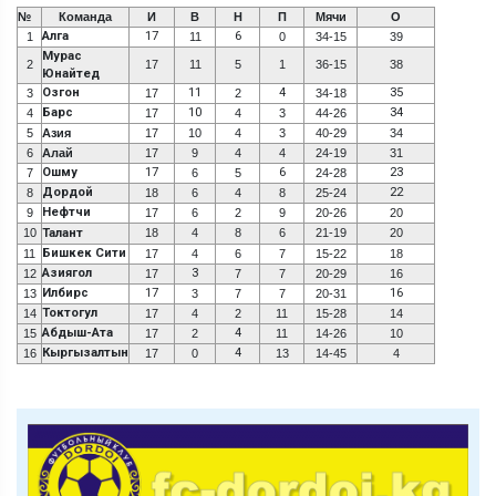
№
Команда
И
В
Н
П
Мячи
О
Алга
17
6
1
11
0
34-15
39
Мурас
2
17
11
5
1
36-15
38
Юнайтед
Озгон
11
4
35
3
17
2
34-18
Барс
10
34
4
17
4
3
44-26
5
Азия
17
10
4
3
40-29
34
6
Алай
17
9
4
4
24-19
31
Ошму
17
6
23
7
6
5
24-28
Дордой
22
8
18
6
4
8
25-24
Нефтчи
9
17
6
2
9
20-26
20
10
Талант
18
4
8
6
21-19
20
Бишкек Сити
11
17
4
6
7
15-22
18
Азиягол
3
12
17
7
7
20-29
16
Илбирс
17
16
13
3
7
7
20-31
Токтогул
14
17
4
2
11
15-28
14
Абдыш-Ата
4
15
17
2
11
14-26
10
Кыргызалтын
4
16
17
0
13
14-45
4