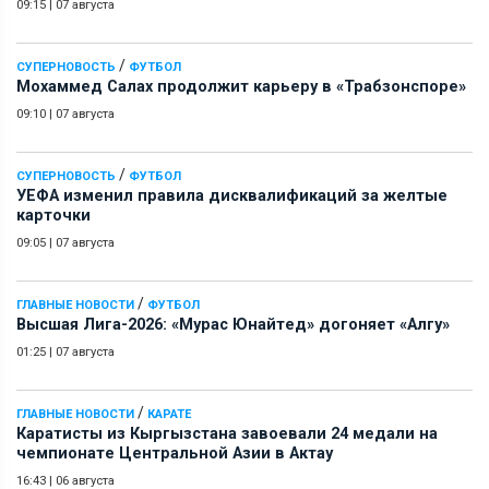
09:15
|
07 августа
/
СУПЕРНОВОСТЬ
ФУТБОЛ
Мохаммед Салах продолжит карьеру в «Трабзонспоре»
09:10
|
07 августа
/
СУПЕРНОВОСТЬ
ФУТБОЛ
УЕФА изменил правила дисквалификаций за желтые
карточки
09:05
|
07 августа
/
ГЛАВНЫЕ НОВОСТИ
ФУТБОЛ
Высшая Лига-2026: «Мурас Юнайтед» догоняет «Алгу»
01:25
|
07 августа
/
ГЛАВНЫЕ НОВОСТИ
КАРАТЕ
Каратисты из Кыргызстана завоевали 24 медали на
чемпионате Центральной Азии в Актау
16:43
|
06 августа