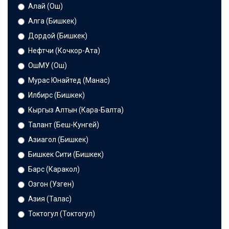
Алай (Ош)
Алга (Бишкек)
Дордой (Бишкек)
Нефтчи (Кочкор-Ата)
ОшМУ (Ош)
Мурас Юнайтед (Манас)
Илбирс (Бишкек)
Кыргыз Алтын (Кара-Балта)
Талант (Беш-Кунгей)
Азиагол (Бишкек)
Бишкек Сити (Бишкек)
Барс (Каракол)
Озгон (Узген)
Азия (Талас)
Токтогул (Токтогул)