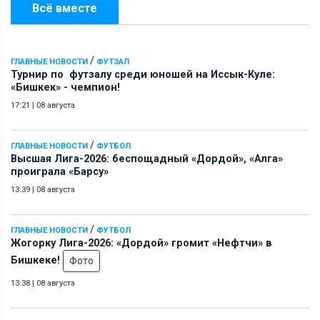
Всё вместе
/
ГЛАВНЫЕ НОВОСТИ
ФУТЗАЛ
Турнир по футзалу среди юношей на Иссык-Куле:
«Бишкек» - чемпион!
17:21
|
08 августа
/
ГЛАВНЫЕ НОВОСТИ
ФУТБОЛ
Высшая Лига-2026: беспощадный «Дордой», «Алга»
проиграла «Барсу»
13:39
|
08 августа
/
ГЛАВНЫЕ НОВОСТИ
ФУТБОЛ
Жогорку Лига-2026: «Дордой» громит «Нефтчи» в
Бишкеке!
Фото
13:38
|
08 августа