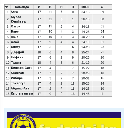
№
Команда
И
В
Н
П
Мячи
О
Алга
17
6
1
11
0
34-15
39
Мурас
2
17
11
5
1
36-15
38
Юнайтед
Озгон
11
4
35
3
17
2
34-18
Барс
10
34
4
17
4
3
44-26
5
Азия
17
10
4
3
40-29
34
6
Алай
17
9
4
4
24-19
31
Ошму
17
6
23
7
6
5
24-28
Дордой
22
8
18
6
4
8
25-24
Нефтчи
9
17
6
2
9
20-26
20
10
Талант
18
4
8
6
21-19
20
Бишкек Сити
11
17
4
6
7
15-22
18
Азиягол
3
12
17
7
7
20-29
16
Илбирс
17
16
13
3
7
7
20-31
Токтогул
14
17
4
2
11
15-28
14
Абдыш-Ата
4
15
17
2
11
14-26
10
Кыргызалтын
4
16
17
0
13
14-45
4