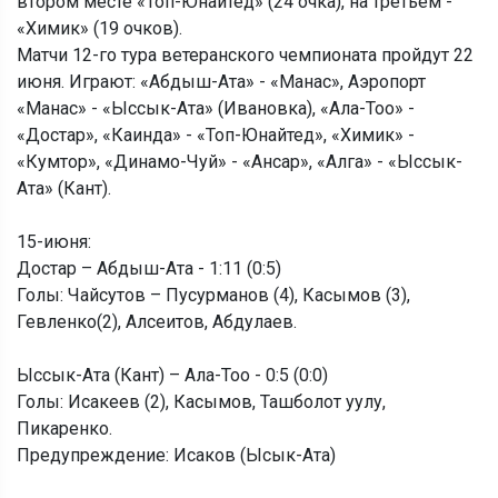
втором месте «Топ-Юнайтед» (24 очка), на третьем -
«Химик» (19 очков).
Матчи 12-го тура ветеранского чемпионата пройдут 22
июня. Играют: «Абдыш-Ата» - «Манас», Аэропорт
«Манас» - «Ыссык-Ата» (Ивановка), «Ала-Тоо» -
«Достар», «Каинда» - «Топ-Юнайтед», «Химик» -
«Кумтор», «Динамо-Чуй» - «Ансар», «Алга» - «Ыссык-
Ата» (Кант).
15-июня:
Достар – Абдыш-Ата - 1:11 (0:5)
Голы: Чайсутов – Пусурманов (4), Касымов (3),
Гевленко(2), Алсеитов, Абдулаев.
Ыссык-Ата (Кант) – Ала-Тоо - 0:5 (0:0)
Голы: Исакеев (2), Касымов, Ташболот уулу,
Пикаренко.
Предупреждение: Исаков (Ысык-Ата)