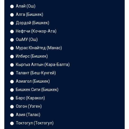
Алай (Ош)
Алга (Бишкек)
Дордой (Бишкек)
Нефтчи (Кочкор-Ата)
ОшМУ (Ош)
Мурас Юнайтед (Манас)
Илбирс (Бишкек)
Кыргыз Алтын (Кара-Балта)
Талант (Беш-Кунгей)
Азиагол (Бишкек)
Бишкек Сити (Бишкек)
Барс (Каракол)
Озгон (Узген)
Азия (Талас)
Токтогул (Токтогул)