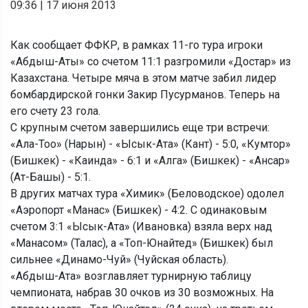
09:36
|
17 июня 2013
Как сообщает ФФКР, в рамках 11-го тура игроки
«Абдыш-Аты» со счетом 11:1 разгромили «Достар» из
Казахстана. Четыре мяча в этом матче забил лидер
бомбардирской гонки Закир Пусурманов. Теперь на
его счету 23 гола.
С крупным счетом завершились еще три встречи:
«Ала-Тоо» (Нарын) - «Ысык-Ата» (Кант) - 5:0, «Кумтор»
(Бишкек) - «Каинда» - 6:1 и «Алга» (Бишкек) - «Ансар»
(Ат-Башы) - 5:1.
В других матчах тура «Химик» (Беловодское) одолел
«Аэропорт «Манас» (Бишкек) - 4:2. С одинаковым
счетом 3:1 «Ысык-Ата» (Ивановка) взяла верх над
«Манасом» (Талас), а «Топ-Юнайтед» (Бишкек) был
сильнее «Динамо-Чуй» (Чуйская область).
«Абдыш-Ата» возглавляет турнирную таблицу
чемпионата, набрав 30 очков из 30 возможных. На