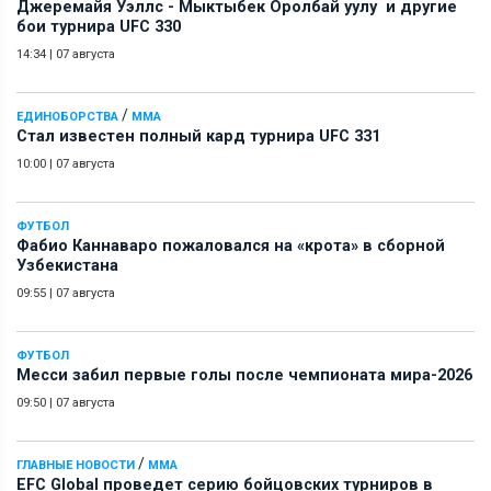
Джеремайя Уэллс - Мыктыбек Оролбай уулу и другие
бои турнира UFC 330
14:34
|
07 августа
/
ЕДИНОБОРСТВА
ММА
Стал известен полный кард турнира UFC 331
10:00
|
07 августа
ФУТБОЛ
Фабио Каннаваро пожаловался на «крота» в сборной
Узбекистана
09:55
|
07 августа
ФУТБОЛ
Месси забил первые голы после чемпионата мира-2026
09:50
|
07 августа
/
ГЛАВНЫЕ НОВОСТИ
ММА
EFC Global проведет серию бойцовских турниров в