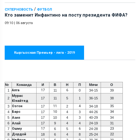
/
СУПЕРНОВОСТЬ
ФУТБОЛ
Кто заменит Инфантино на посту президента ФИФА?
09:10
|
06 августа
Кыргызская Премьер - лига - 2019
№
Команда
И
В
Н
П
Мячи
О
Алга
17
6
1
11
0
34-15
39
Мурас
2
17
11
5
1
36-15
38
Юнайтед
Озгон
11
4
35
3
17
2
34-18
Барс
10
34
4
17
4
3
44-26
5
Азия
17
10
4
3
40-29
34
6
Алай
17
9
4
4
24-19
31
Ошму
17
6
23
7
6
5
24-28
Дордой
22
8
18
6
4
8
25-24
Нефтчи
9
17
6
2
9
20-26
20