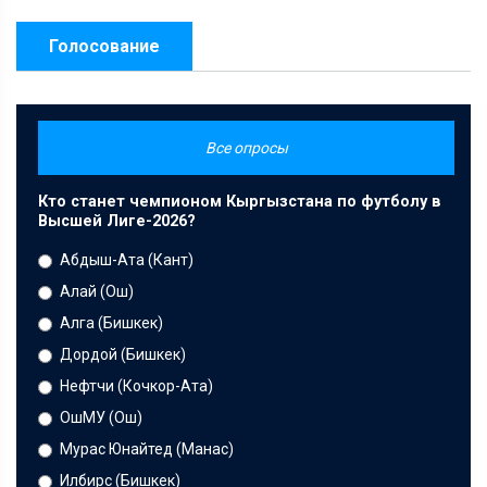
Голосование
Все опросы
Кто станет чемпионом Кыргызстана по футболу в
Высшей Лиге-2026?
Абдыш-Ата (Кант)
Алай (Ош)
Алга (Бишкек)
Дордой (Бишкек)
Нефтчи (Кочкор-Ата)
ОшМУ (Ош)
Мурас Юнайтед (Манас)
Илбирс (Бишкек)