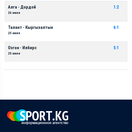
Алга - Дордой
1:2
26 июля
Талант - Кыргызалтын
6:1
25 июля
Озгон - Илбирс
5:1
25 июля