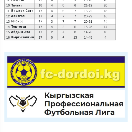
10
Талант
18
4
8
6
21-19
20
Бишкек Сити
11
17
4
6
7
15-22
18
Азиягол
3
12
17
7
7
20-29
16
Илбирс
17
16
13
3
7
7
20-31
Токтогул
14
17
4
2
11
15-28
14
Абдыш-Ата
4
15
17
2
11
14-26
10
Кыргызалтын
4
16
17
0
13
14-45
4