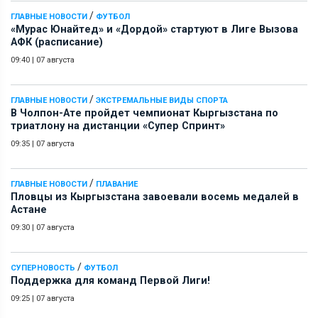
/
ГЛАВНЫЕ НОВОСТИ
ФУТБОЛ
«Мурас Юнайтед» и «Дордой» стартуют в Лиге Вызова
АФК (расписание)
09:40
|
07 августа
/
ГЛАВНЫЕ НОВОСТИ
ЭКСТРЕМАЛЬНЫЕ ВИДЫ СПОРТА
В Чолпон-Ате пройдет чемпионат Кыргызстана по
триатлону на дистанции «Супер Спринт»
09:35
|
07 августа
/
ГЛАВНЫЕ НОВОСТИ
ПЛАВАНИЕ
Пловцы из Кыргызстана завоевали восемь медалей в
Астане
09:30
|
07 августа
/
СУПЕРНОВОСТЬ
ФУТБОЛ
Поддержка для команд Первой Лиги!
09:25
|
07 августа