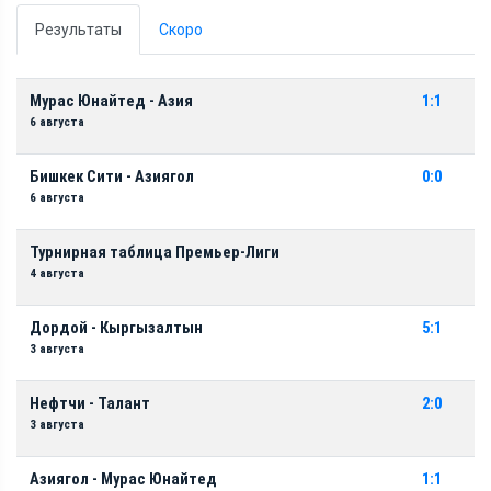
Результаты
Скоро
Мурас Юнайтед - Азия
1:1
6 августа
Бишкек Сити - Азиягол
0:0
6 августа
Турнирная таблица Премьер-Лиги
4 августа
Дордой - Кыргызалтын
5:1
3 августа
Нефтчи - Талант
2:0
3 августа
Азиягол - Мурас Юнайтед
1:1