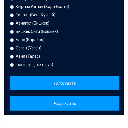
Кыргыз Алтын (Кара-Балта)
Талант (Беш-Кунгей)
Азиагол (Бишкек)
Бишкек Сити (Бишкек)
Барс (Каракол)
Озгон (Узген)
Азия (Талас)
Токтогул (Токтогул)
Голосовать
Результаты