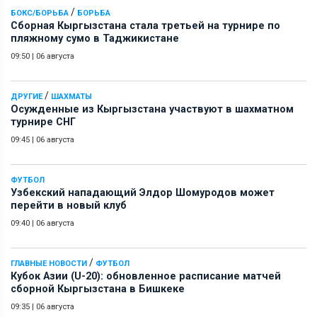
/
БОКС/БОРЬБА
БОРЬБА
Сборная Кыргызстана стала третьей на турнире по
пляжному сумо в Таджикистане
09:50
|
06 августа
/
ДРУГИЕ
ШАХМАТЫ
Осужденные из Кыргызстана участвуют в шахматном
турнире СНГ
09:45
|
06 августа
ФУТБОЛ
Узбекский нападающий Элдор Шомуродов может
перейти в новый клуб
09:40
|
06 августа
/
ГЛАВНЫЕ НОВОСТИ
ФУТБОЛ
Кубок Азии (U-20): обновленное расписание матчей
сборной Кыргызстана в Бишкеке
09:35
|
06 августа