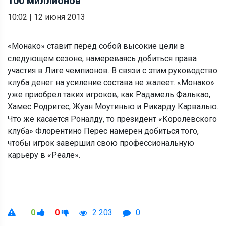
100 миллионов
10:02
|
12 июня 2013
«Монако» ставит перед собой высокие цели в
следующем сезоне, намереваясь добиться права
участия в Лиге чемпионов. В связи с этим руководство
клуба денег на усиление состава не жалеет. «Монако»
уже приобрел таких игроков, как Радамель Фалькао,
Хамес Родригес, Жуан Моутинью и Рикарду Карвалью.
Что же касается Роналду, то президент «Королевского
клуба» Флорентино Перес намерен добиться того,
чтобы игрок завершил свою профессиональную
карьеру в «Реале».
0
0
2 203
0