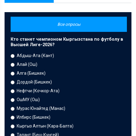
Все опросы
Кто станет чемпионом Кыргызстана по футболу в
Высшей Лиге-2026?
Абдыш-Ата (Кант)
Алай (Ош)
Алга (Бишкек)
Дордой (Бишкек)
Нефтчи (Кочкор-Ата)
ОшМУ (Ош)
Мурас Юнайтед (Манас)
Илбирс (Бишкек)
Кыргыз Алтын (Кара-Балта)
Талант (Беш-Кунгей)