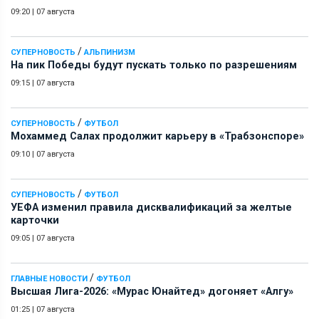
09:20
|
07 августа
/
СУПЕРНОВОСТЬ
АЛЬПИНИЗМ
На пик Победы будут пускать только по разрешениям
09:15
|
07 августа
/
СУПЕРНОВОСТЬ
ФУТБОЛ
Мохаммед Салах продолжит карьеру в «Трабзонспоре»
09:10
|
07 августа
/
СУПЕРНОВОСТЬ
ФУТБОЛ
УЕФА изменил правила дисквалификаций за желтые
карточки
09:05
|
07 августа
/
ГЛАВНЫЕ НОВОСТИ
ФУТБОЛ
Высшая Лига-2026: «Мурас Юнайтед» догоняет «Алгу»
01:25
|
07 августа