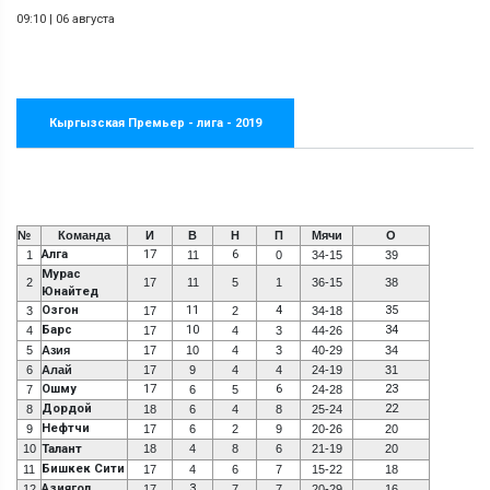
09:10
|
06 августа
Кыргызская Премьер - лига - 2019
№
Команда
И
В
Н
П
Мячи
О
Алга
17
6
1
11
0
34-15
39
Мурас
2
17
11
5
1
36-15
38
Юнайтед
Озгон
11
4
35
3
17
2
34-18
Барс
10
34
4
17
4
3
44-26
5
Азия
17
10
4
3
40-29
34
6
Алай
17
9
4
4
24-19
31
Ошму
17
6
23
7
6
5
24-28
Дордой
22
8
18
6
4
8
25-24
Нефтчи
9
17
6
2
9
20-26
20
10
Талант
18
4
8
6
21-19
20
Бишкек Сити
11
17
4
6
7
15-22
18
Азиягол
3
12
17
7
7
20-29
16