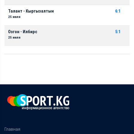
Талант - Кыргызалтын
6:1
25 июля
Озгон - Илбирс
5:1
25 июля
Главная