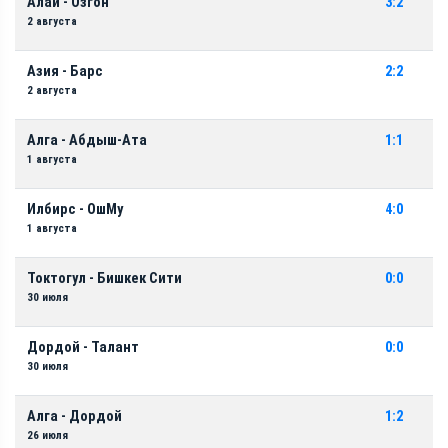
Алай - Озгон
3:2
2 августа
Азия - Барс
2:2
2 августа
Алга - Абдыш-Ата
1:1
1 августа
Илбирс - ОшМу
4:0
1 августа
Токтогул - Бишкек Сити
0:0
30 июля
Дордой - Талант
0:0
30 июля
Алга - Дордой
1:2
26 июля