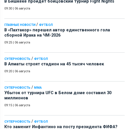
В Бишкеке пройдет бойцовский турнир Fight Nights
09:30
|
06 августа
/
ГЛАВНЫЕ НОВОСТИ
ФУТБОЛ
В «Пахтакор» перешел автор единственного гола
сборной Ирака на ЧМ-2026
09:25
|
06 августа
/
СУПЕРНОВОСТЬ
ФУТБОЛ
В Алматы строят стадион на 45 тысяч человек
09:20
|
06 августа
/
СУПЕРНОВОСТЬ
ММА
Убыток от турнира UFC в Белом доме составил 30
миллионов
09:15
|
06 августа
/
СУПЕРНОВОСТЬ
ФУТБОЛ
Кто заменит Инфантино на посту президента ФИФА?