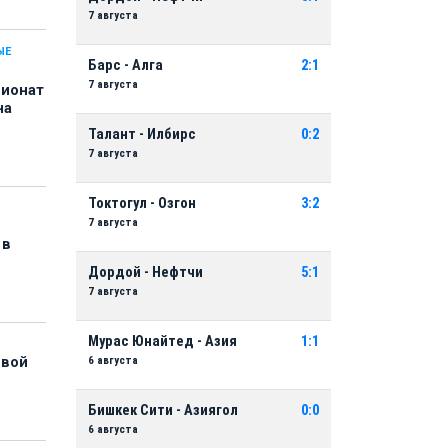
7 августа
ЫЕ
Барс - Алга
2:1
7 августа
пионат
на
Талант - Илбирс
0:2
7 августа
Токтогул - Озгон
3:2
7 августа
 в
Дордой - Нефтчи
5:1
7 августа
Мурас Юнайтед - Азия
1:1
6 августа
рвой
Бишкек Сити - Азиягол
0:0
6 августа