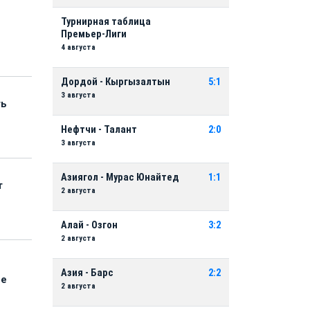
Турнирная таблица
Премьер-Лиги
4 августа
Дордой - Кыргызалтын
5:1
3 августа
ть
Нефтчи - Талант
2:0
3 августа
Азиягол - Мурас Юнайтед
1:1
т
2 августа
Алай - Озгон
3:2
2 августа
Азия - Барс
2:2
ые
2 августа