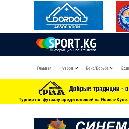
Главная
Футбол
Бокс/борьба
Еди
залу среди юношей на Иссык-Куле: «Бишкек» - чемпион! - 