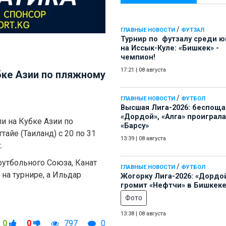
/
ГЛАВНЫЕ НОВОСТИ
ФУТЗАЛ
Турнир по футзалу среди 
на Иссык-Куле: «Бишкек» -
чемпион!
17:21
|
08 августа
ке Азии по пляжному
/
ГЛАВНЫЕ НОВОСТИ
ФУТБОЛ
Высшая Лига-2026: беспощ
«Дордой», «Алга» проиграла
и на Кубке Азии по
«Барсу»
тайе (Таиланд) с 20 по 31
13:39
|
08 августа
.
утбольного Союза, Канат
/
ГЛАВНЫЕ НОВОСТИ
ФУТБОЛ
на турнире, а Ильдар
Жогорку Лига-2026: «Дордо
громит «Нефтчи» в Бишкеке
Фото
13:38
|
08 августа
0
0
797
0