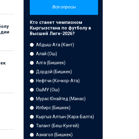
Все опросы
Кто станет чемпионом
болу
Кыргызстана по футболу в
ндии
Высшей Лиге-2026?
Абдыш-Ата (Кант)
Алай (Ош)
Алга (Бишкек)
бек
Дордой (Бишкек)
Нефтчи (Кочкор-Ата)
ОшМУ (Ош)
Мурас Юнайтед (Манас)
Илбирс (Бишкек)
Кыргыз Алтын (Кара-Балта)
Талант (Беш-Кунгей)
Азиагол (Бишкек)