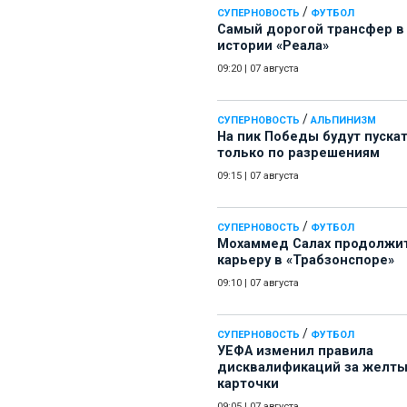
/
СУПЕРНОВОСТЬ
ФУТБОЛ
Самый дорогой трансфер в
истории «Реала»
09:20
|
07 августа
/
СУПЕРНОВОСТЬ
АЛЬПИНИЗМ
На пик Победы будут пуска
только по разрешениям
09:15
|
07 августа
/
СУПЕРНОВОСТЬ
ФУТБОЛ
Мохаммед Салах продолжи
карьеру в «Трабзонспоре»
09:10
|
07 августа
/
СУПЕРНОВОСТЬ
ФУТБОЛ
УЕФА изменил правила
дисквалификаций за желт
карточки
09:05
|
07 августа