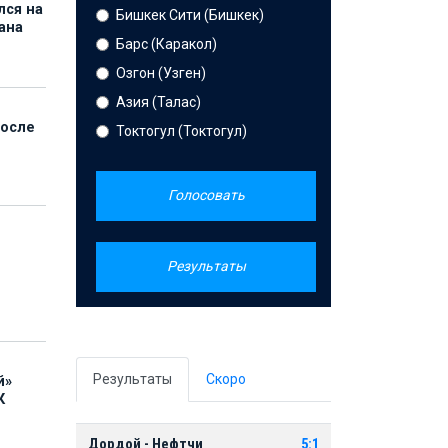
лся на
Бишкек Сити (Бишкек)
ана
Барс (Каракол)
Озгон (Узген)
Азия (Талас)
после
Токтогул (Токтогул)
Голосовать
Результаты
Результаты
Скоро
й»
К
Дордой - Нефтчи
5:1