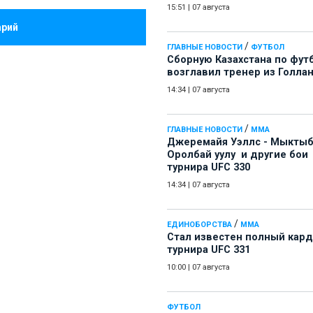
15:51
|
07 августа
арий
/
ГЛАВНЫЕ НОВОСТИ
ФУТБОЛ
Сборную Казахстана по фут
возглавил тренер из Голла
14:34
|
07 августа
/
ГЛАВНЫЕ НОВОСТИ
ММА
Джеремайя Уэллс - Мыкты
Оролбай уулу и другие бои
турнира UFC 330
14:34
|
07 августа
/
ЕДИНОБОРСТВА
ММА
Стал известен полный кард
турнира UFC 331
10:00
|
07 августа
ФУТБОЛ