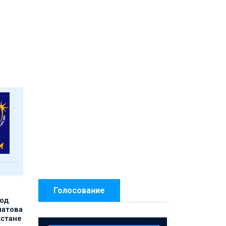
Голосование
под
матова
хстане