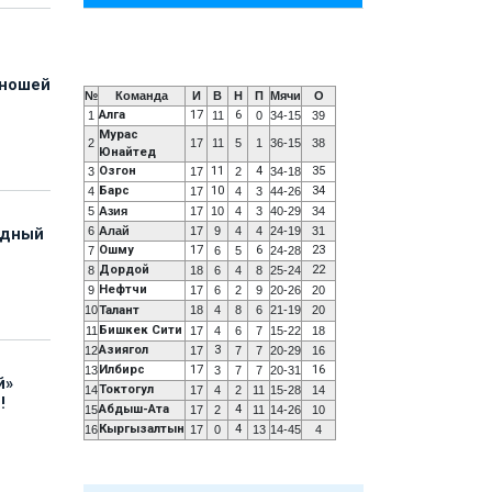
юношей
№
Команда
И
В
Н
П
Мячи
О
Алга
17
6
1
11
0
34-15
39
Мурас
2
17
11
5
1
36-15
38
Юнайтед
Озгон
11
4
35
3
17
2
34-18
Барс
10
34
4
17
4
3
44-26
5
Азия
17
10
4
3
40-29
34
6
Алай
17
9
4
4
24-19
31
адный
Ошму
17
6
23
7
6
5
24-28
Дордой
22
8
18
6
4
8
25-24
Нефтчи
9
17
6
2
9
20-26
20
10
Талант
18
4
8
6
21-19
20
Бишкек Сити
11
17
4
6
7
15-22
18
Азиягол
3
12
17
7
7
20-29
16
Илбирс
17
16
13
3
7
7
20-31
й»
Токтогул
14
17
4
2
11
15-28
14
!
Абдыш-Ата
4
15
17
2
11
14-26
10
Кыргызалтын
4
16
17
0
13
14-45
4