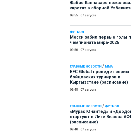
Фабио Каннаваро пожалова
«крота» в сборной Узбекист
09:55
|
07 августа
ФУТБОЛ
Месси забил первые голы 
чемпионата мира-2026
09:50
|
07 августа
/
ГЛАВНЫЕ НОВОСТИ
ММА
EFC Global проведет серию
бойцовских турниров в
Кыргызстане (расписание)
09:45
|
07 августа
/
ГЛАВНЫЕ НОВОСТИ
ФУТБОЛ
«Мурас Юнайтед» и «Дордо
стартуют в Лиге Вызова АФ
(расписание)
09:40
|
07 августа