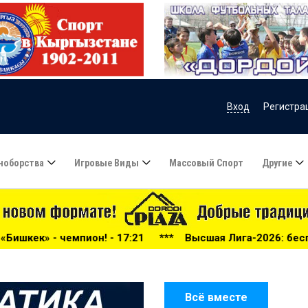
Вход
Регистра
ноборства
Игровые Виды
Массовый Спорт
Другие
17:21
***
Высшая Лига-2026: беспощадный «Дордой», «А
Всё вместе