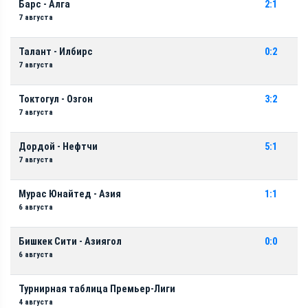
Барс - Алга
2:1
7 августа
Талант - Илбирс
0:2
7 августа
Токтогул - Озгон
3:2
7 августа
Дордой - Нефтчи
5:1
7 августа
Мурас Юнайтед - Азия
1:1
6 августа
Бишкек Сити - Азиягол
0:0
6 августа
Турнирная таблица Премьер-Лиги
4 августа