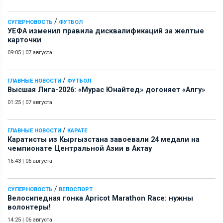
/
СУПЕРНОВОСТЬ
ФУТБОЛ
УЕФА изменил правила дисквалификаций за желтые
карточки
09:05
|
07 августа
/
ГЛАВНЫЕ НОВОСТИ
ФУТБОЛ
Высшая Лига-2026: «Мурас Юнайтед» догоняет «Алгу»
01:25
|
07 августа
/
ГЛАВНЫЕ НОВОСТИ
КАРАТЕ
Каратисты из Кыргызстана завоевали 24 медали на
чемпионате Центральной Азии в Актау
16:43
|
06 августа
/
СУПЕРНОВОСТЬ
ВЕЛОСПОРТ
Велосипедная гонка Apricot Marathon Race: нужны
волонтеры!
14:25
|
06 августа