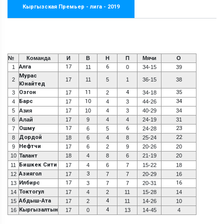
Кыргызская Премьер - лига - 2019
№
Команда
И
В
Н
П
Мячи
О
Алга
17
6
1
11
0
34-15
39
Мурас
2
17
11
5
1
36-15
38
Юнайтед
Озгон
11
4
35
3
17
2
34-18
Барс
10
34
4
17
4
3
44-26
5
Азия
17
10
4
3
40-29
34
6
Алай
17
9
4
4
24-19
31
Ошму
17
6
23
7
6
5
24-28
Дордой
22
8
18
6
4
8
25-24
Нефтчи
9
17
6
2
9
20-26
20
10
Талант
18
4
8
6
21-19
20
Бишкек Сити
11
17
4
6
7
15-22
18
Азиягол
3
12
17
7
7
20-29
16
Илбирс
17
16
13
3
7
7
20-31
Токтогул
14
17
4
2
11
15-28
14
Абдыш-Ата
4
15
17
2
11
14-26
10
Кыргызалтын
4
16
17
0
13
14-45
4