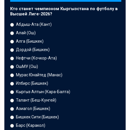
Кто станет чемпионом Кыргызстана по футболу в
Высшей Лиге-2026?
Абдыш-Ата (Кант)
Алай (Ош)
Алга (Бишкек)
Дордой (Бишкек)
Нефтчи (Кочкор-Ата)
ОшМУ (Ош)
Мурас Юнайтед (Манас)
Илбирс (Бишкек)
Кыргыз Алтын (Кара-Балта)
Талант (Беш-Кунгей)
Азиагол (Бишкек)
Бишкек Сити (Бишкек)
Барс (Каракол)