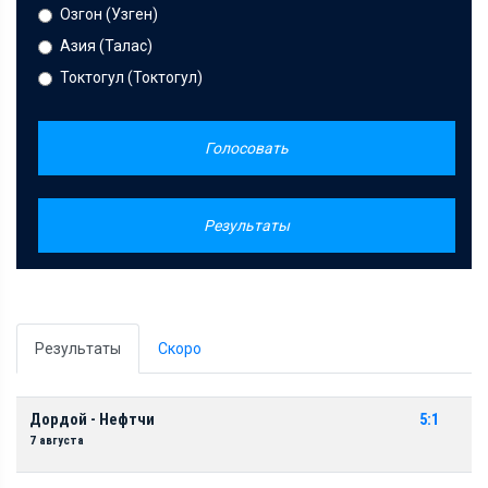
Озгон (Узген)
Азия (Талас)
Токтогул (Токтогул)
Голосовать
Результаты
Результаты
Скоро
Дордой - Нефтчи
5:1
7 августа