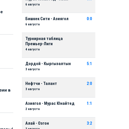
6 августа
ые
Бишкек Сити - Азиягол
0:0
6 августа
Турнирная таблица
Премьер-Лиги
4 августа
Дордой - Кыргызалтын
5:1
3 августа
Нефтчи - Талант
2:0
3 августа
зии в
Азиягол - Мурас Юнайтед
1:1
2 августа
Алай - Озгон
3:2
2 августа