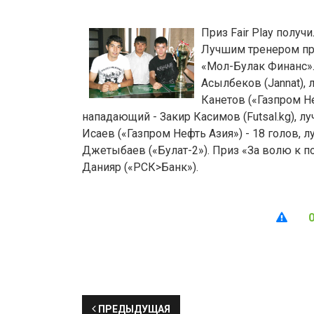
Приз Fair Play получ
Лучшим тренером пр
«Мол-Булак Финанс».
Асылбеков (Jannat),
Канетов («Газпром Н
нападающий - Закир Касимов (Futsal.kg), л
Исаев («Газпром Нефть Азия») - 18 голов, 
Джетыбаев («Булат-2»). Приз «За волю к п
Данияр («РСК>Банк»).
ПРЕДЫДУЩАЯ