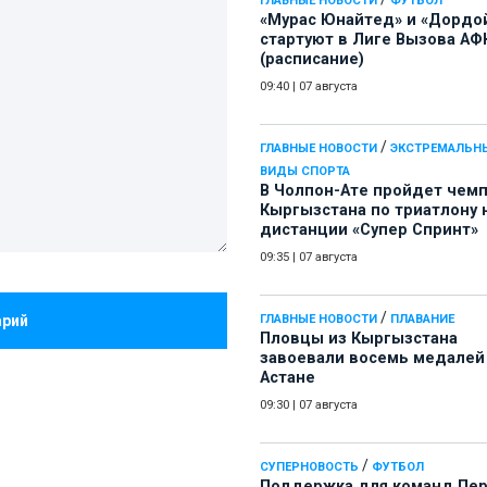
ГЛАВНЫЕ НОВОСТИ
ФУТБОЛ
«Мурас Юнайтед» и «Дордо
стартуют в Лиге Вызова АФ
(расписание)
09:40
|
07 августа
/
ГЛАВНЫЕ НОВОСТИ
ЭКСТРЕМАЛЬН
ВИДЫ СПОРТА
В Чолпон-Ате пройдет чем
Кыргызстана по триатлону 
дистанции «Супер Спринт»
09:35
|
07 августа
/
арий
ГЛАВНЫЕ НОВОСТИ
ПЛАВАНИЕ
Пловцы из Кыргызстана
завоевали восемь медалей
Астане
09:30
|
07 августа
/
СУПЕРНОВОСТЬ
ФУТБОЛ
Поддержка для команд Пе