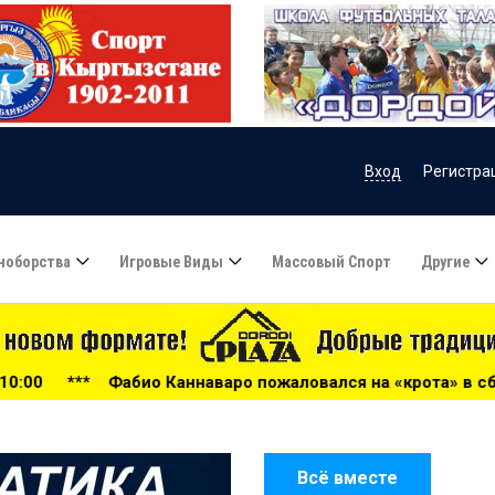
Вход
Регистра
ноборства
Игровые Виды
Массовый Спорт
Другие
ннаваро пожаловался на «крота» в сборной Узбекистана - 0
Всё вместе