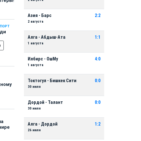
нтеры!
Азия - Барс
2:2
2 августа
СПОРТ
еди
Алга - Абдыш-Ата
1:1
1 августа
о
Илбирс - ОшМу
4:0
1 августа
Токтогул - Бишкек Сити
0:0
жному
30 июля
Дордой - Талант
0:0
30 июля
на
Алга - Дордой
1:2
нире
26 июля