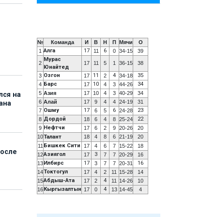
№
Команда
И
В
Н
П
Мячи
О
Алга
17
6
1
11
0
34-15
39
Мурас
2
17
11
5
1
36-15
38
Юнайтед
Озгон
11
4
35
3
17
2
34-18
Барс
10
34
4
17
4
3
44-26
5
Азия
17
10
4
3
40-29
34
лся на
6
Алай
17
9
4
4
24-19
31
ана
Ошму
17
6
23
7
6
5
24-28
Дордой
22
8
18
6
4
8
25-24
Нефтчи
9
17
6
2
9
20-26
20
10
Талант
18
4
8
6
21-19
20
Бишкек Сити
11
17
4
6
7
15-22
18
после
Азиягол
3
12
17
7
7
20-29
16
Илбирс
17
16
13
3
7
7
20-31
Токтогул
14
17
4
2
11
15-28
14
Абдыш-Ата
4
15
17
2
11
14-26
10
Кыргызалтын
4
16
17
0
13
14-45
4