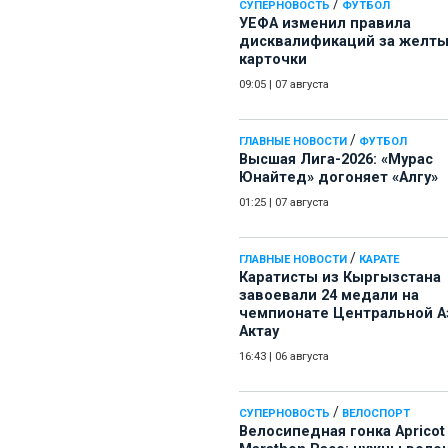
/
СУПЕРНОВОСТЬ
ФУТБОЛ
УЕФА изменил правила
дисквалификаций за желт
карточки
09:05
|
07 августа
/
ГЛАВНЫЕ НОВОСТИ
ФУТБОЛ
Высшая Лига-2026: «Мурас
Юнайтед» догоняет «Алгу»
01:25
|
07 августа
/
ГЛАВНЫЕ НОВОСТИ
КАРАТЕ
Каратисты из Кыргызстана
завоевали 24 медали на
чемпионате Центральной А
Актау
16:43
|
06 августа
/
СУПЕРНОВОСТЬ
ВЕЛОСПОРТ
Велосипедная гонка Apricot