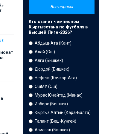
й»
Все опросы
К
Кто станет чемпионом
Кыргызстана по футболу в
Высшей Лиге-2026?
ЫЕ
Абдыш-Ата (Кант)
Алай (Ош)
пионат
на
Алга (Бишкек)
Дордой (Бишкек)
Нефтчи (Кочкор-Ата)
ОшМУ (Ош)
Мурас Юнайтед (Манас)
 в
Илбирс (Бишкек)
Кыргыз Алтын (Кара-Балта)
Талант (Беш-Кунгей)
Азиагол (Бишкек)
рвой