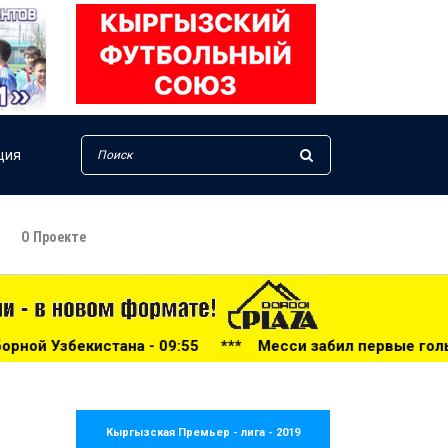
ция
О Проекте
9:55
***
Месси забил первые голы после чемпионата ми
Кыргызская Премьер - лига - 2019