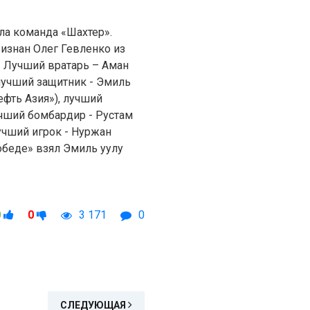
ила команда «Шахтер».
изнан Олег Гевленко из
 Лучший вратарь – Аман
 лучший защитник - Эмиль
ефть Азия»), лучший
учший бомбардир - Рустам
лучший игрок - Нуржан
обеде» взял Эмиль уулу
0
0
3 171
0
СЛЕДУЮЩАЯ