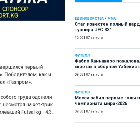
/
ЕДИНОБОРСТВА
ММА
Стал известен полный кард
турнира UFC 331
10:00
|
07 августа
ФУТБОЛ
Фабио Каннаваро пожалова
авершился первый
«крота» в сборной Узбекист
». Победителем, как и
09:55
|
07 августа
ал «Газпром».
ФУТБОЛ
особого труда одолели
Месси забил первые голы 
чемпионата мира-2026
t, несмотря на хет-трик
евший Futsal.kg - 4:3.
09:50
|
07 августа