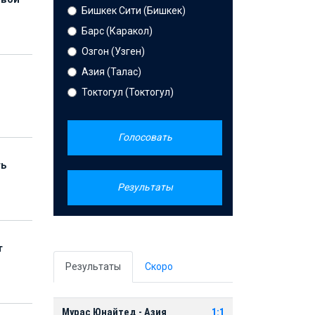
Бишкек Сити (Бишкек)
Барс (Каракол)
Озгон (Узген)
Азия (Талас)
Токтогул (Токтогул)
Голосовать
ть
Результаты
т
Результаты
Скоро
Мурас Юнайтед - Азия
1:1