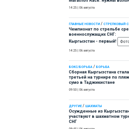
Marathon Race: нужны воло
14:25
|
06 августа
/
ГЛАВНЫЕ НОВОСТИ
СТРЕЛКОВЫЙ 
Чемпионат по стрельбе ср
военнослужащих СНГ:
Кыргызстан - первый!
Фот
14:25
|
06 августа
/
БОКС/БОРЬБА
БОРЬБА
Сборная Кыргызстана стала
третьей на турнире по пля
сумо в Таджикистане
09:50
|
06 августа
/
ДРУГИЕ
ШАХМАТЫ
Осужденные из Кыргызста
участвуют в шахматном тур
СНГ
09:45
|
06 августа