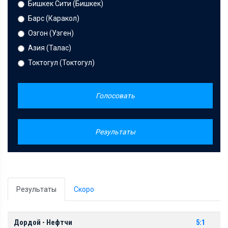
Бишкек Сити (Бишкек)
Барс (Каракол)
Озгон (Узген)
Азия (Талас)
Токтогул (Токтогул)
Голосовать
Результаты
Результаты
Скоро
Дордой - Нефтчи
5:1