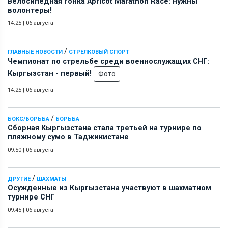
Велосипедная гонка Apricot Marathon Race: нужны
волонтеры!
14:25
|
06 августа
/
ГЛАВНЫЕ НОВОСТИ
СТРЕЛКОВЫЙ СПОРТ
Чемпионат по стрельбе среди военнослужащих СНГ:
Кыргызстан - первый!
Фото
14:25
|
06 августа
/
БОКС/БОРЬБА
БОРЬБА
Сборная Кыргызстана стала третьей на турнире по
пляжному сумо в Таджикистане
09:50
|
06 августа
/
ДРУГИЕ
ШАХМАТЫ
Осужденные из Кыргызстана участвуют в шахматном
турнире СНГ
09:45
|
06 августа