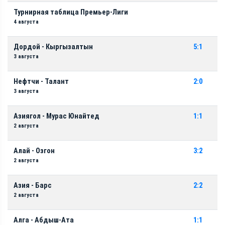
Турнирная таблица Премьер-Лиги
4 августа
Дордой - Кыргызалтын
5:1
3 августа
Нефтчи - Талант
2:0
3 августа
Азиягол - Мурас Юнайтед
1:1
2 августа
Алай - Озгон
3:2
2 августа
Азия - Барс
2:2
2 августа
Алга - Абдыш-Ата
1:1