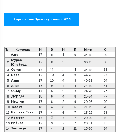
Кыргызская Премьер - лига - 2019
№
Команда
И
В
Н
П
Мячи
О
Алга
17
6
1
11
0
34-15
39
Мурас
2
17
11
5
1
36-15
38
Юнайтед
Озгон
11
4
35
3
17
2
34-18
Барс
10
34
4
17
4
3
44-26
5
Азия
17
10
4
3
40-29
34
6
Алай
17
9
4
4
24-19
31
Ошму
17
6
23
7
6
5
24-28
Дордой
22
8
18
6
4
8
25-24
Нефтчи
9
17
6
2
9
20-26
20
10
Талант
18
4
8
6
21-19
20
Бишкек Сити
11
17
4
6
7
15-22
18
Азиягол
3
12
17
7
7
20-29
16
Илбирс
17
16
13
3
7
7
20-31
Токтогул
14
17
4
2
11
15-28
14