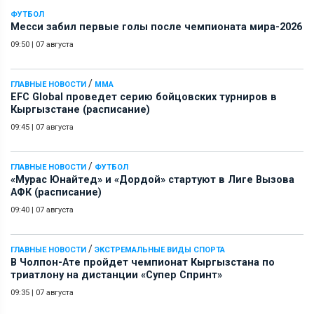
ФУТБОЛ
Месси забил первые голы после чемпионата мира-2026
09:50
|
07 августа
/
ГЛАВНЫЕ НОВОСТИ
ММА
EFC Global проведет серию бойцовских турниров в
Кыргызстане (расписание)
09:45
|
07 августа
/
ГЛАВНЫЕ НОВОСТИ
ФУТБОЛ
«Мурас Юнайтед» и «Дордой» стартуют в Лиге Вызова
АФК (расписание)
09:40
|
07 августа
/
ГЛАВНЫЕ НОВОСТИ
ЭКСТРЕМАЛЬНЫЕ ВИДЫ СПОРТА
В Чолпон-Ате пройдет чемпионат Кыргызстана по
триатлону на дистанции «Супер Спринт»
09:35
|
07 августа