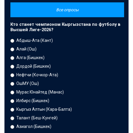
Все опросы
Кто станет чемпионом Кыргызстана по футболу в
Высшей Лиге-2026?
Абдыш-Ата (Кант)
Алай (Ош)
Алга (Бишкек)
Дордой (Бишкек)
Нефтчи (Кочкор-Ата)
ОшМУ (Ош)
Мурас Юнайтед (Манас)
Илбирс (Бишкек)
Кыргыз Алтын (Кара-Балта)
Талант (Беш-Кунгей)
Азиагол (Бишкек)