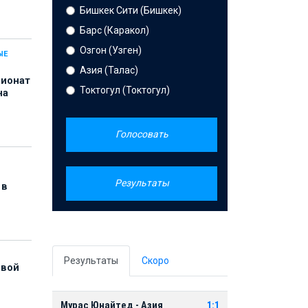
Бишкек Сити (Бишкек)
Барс (Каракол)
Озгон (Узген)
ЫЕ
Азия (Талас)
пионат
Токтогул (Токтогул)
на
Голосовать
Результаты
 в
Результаты
Скоро
рвой
Мурас Юнайтед - Азия
1:1