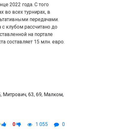
це 2022 года. С того
х во всех турнирах, в
льтативными передачами.
с клубом рассчитано до
дставленной на портале
та составляет 15 млн. евро.
, Митрович, 63, 69, Малком,
0
0
1 055
0