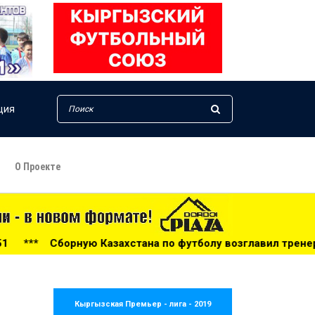
ция
О Проекте
стана по футболу возглавил тренер из Голландии - 14:34
Кыргызская Премьер - лига - 2019