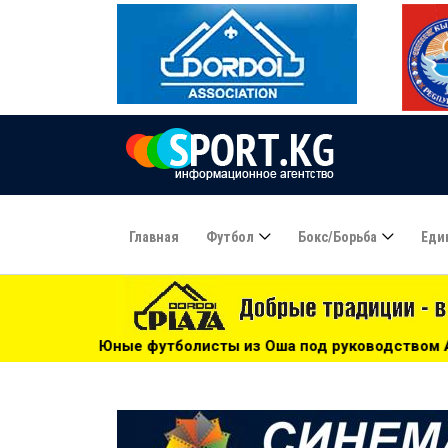
Главная
Футбол
Бокс/борьба
Еди
олисты из Оша под руководством Азамата Байматова участ