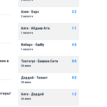
Азия - Барс
2:2
2 августа
Алга - Абдыш-Ата
1:1
1 августа
Илбирс - ОшМу
4:0
1 августа
зии в
Токтогул - Бишкек Сити
0:0
30 июля
Дордой - Талант
0:0
30 июля
нтеры!
Алга - Дордой
1:2
26 июля