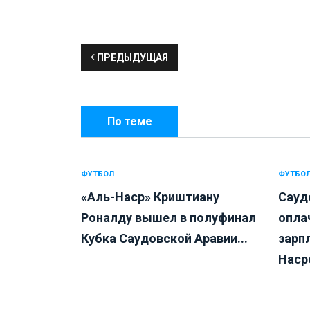
ПРЕДЫДУЩАЯ
По теме
ФУТБОЛ
ФУТБО
«Аль-Наср» Криштиану
Сауд
Роналду вышел в полуфинал
опла
Кубка Саудовской Аравии...
зарп
Насре