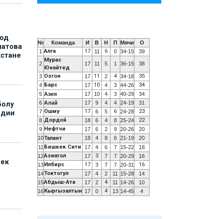
под
№
Команда
И
В
Н
П
Мячи
О
матова
Алга
17
6
1
11
0
34-15
39
хстане
Мурас
2
17
11
5
1
36-15
38
Юнайтед
Озгон
11
4
35
3
17
2
34-18
Барс
10
34
4
17
4
3
44-26
5
Азия
17
10
4
3
40-29
34
6
Алай
17
9
4
4
24-19
31
болу
Ошму
17
6
23
7
6
5
24-28
ндии
Дордой
22
8
18
6
4
8
25-24
Нефтчи
9
17
6
2
9
20-26
20
10
Талант
18
4
8
6
21-19
20
Бишкек Сити
11
17
4
6
7
15-22
18
Азиягол
3
12
17
7
7
20-29
16
бек
Илбирс
17
16
13
3
7
7
20-31
Токтогул
14
17
4
2
11
15-28
14
Абдыш-Ата
4
15
17
2
11
14-26
10
Кыргызалтын
4
16
17
0
13
14-45
4