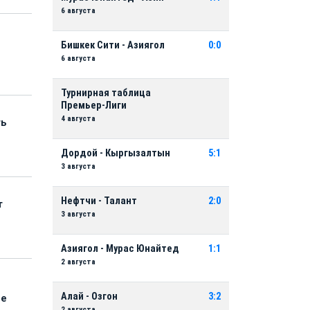
6 августа
Бишкек Сити - Азиягол
0:0
6 августа
Турнирная таблица
Премьер-Лиги
4 августа
ть
Дордой - Кыргызалтын
5:1
3 августа
Нефтчи - Талант
2:0
т
3 августа
Азиягол - Мурас Юнайтед
1:1
2 августа
Алай - Озгон
3:2
ые
2 августа