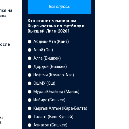
Все опросы
лся на
ана
Кто станет чемпионом
Кыргызстана по футболу в
Высшей Лиге-2026?
Абдыш-Ата (Кант)
после
Алай (Ош)
Алга (Бишкек)
Дордой (Бишкек)
Нефтчи (Кочкор-Ата)
ОшМУ (Ош)
Мурас Юнайтед (Манас)
Илбирс (Бишкек)
Кыргыз Алтын (Кара-Балта)
Талант (Беш-Кунгей)
й»
К
Азиагол (Бишкек)