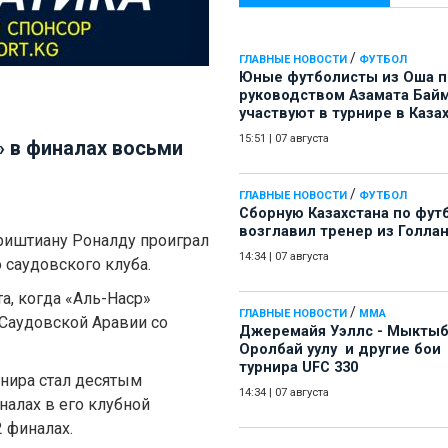
/
ГЛАВНЫЕ НОВОСТИ
ФУТБОЛ
Юные футболисты из Оша 
руководством Азамата Бай
участвуют в турнире в Каза
15:51
|
07 августа
» в финалах восьми
/
ГЛАВНЫЕ НОВОСТИ
ФУТБОЛ
Сборную Казахстана по фут
возглавил тренер из Голла
риштиану Роналду проиграл
14:34
|
07 августа
 саудовского клуба.
а, когда «Аль-Наср»
/
ГЛАВНЫЕ НОВОСТИ
ММА
 Саудовской Аравии со
Джеремайя Уэллс - Мыкты
Оролбай уулу и другие бои
турнира UFC 330
рнира стал десятым
14:34
|
07 августа
алах в его клубной
2 финалах.