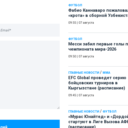
ФУТБОЛ
Фабио Каннаваро пожалова
«крота» в сборной Узбекист
09:55
|
07 августа
ФУТБОЛ
Месси забил первые голы 
чемпионата мира-2026
09:50
|
07 августа
/
ГЛАВНЫЕ НОВОСТИ
ММА
EFC Global проведет серию
бойцовских турниров в
Кыргызстане (расписание)
09:45
|
07 августа
/
ГЛАВНЫЕ НОВОСТИ
ФУТБОЛ
«Мурас Юнайтед» и «Дордо
стартуют в Лиге Вызова АФ
(расписание)
арий