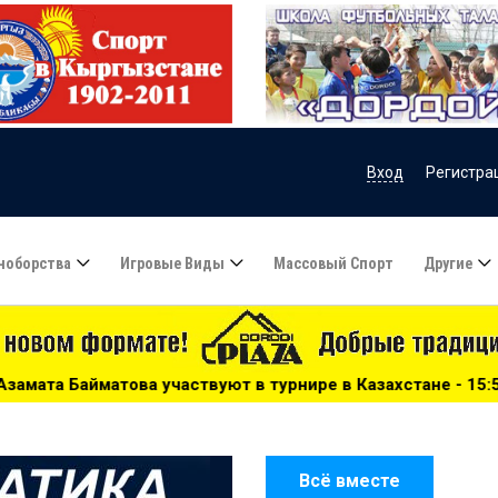
Вход
Регистра
ноборства
Игровые Виды
Массовый Спорт
Другие
вуют в турнире в Казахстане - 15:51
***
Сборную Казах
Всё вместе