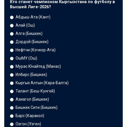
Кто станет чемпионом Кыргызстана по футболу в
Высшей Лиге-2026?
Абдыш-Ата (Кант)
Алай (Ош)
Алга (Бишкек)
Дордой (Бишкек)
Нефтчи (Кочкор-Ата)
ОшМУ (Ош)
Мурас Юнайтед (Манас)
Илбирс (Бишкек)
Кыргыз Алтын (Кара-Балта)
Талант (Беш-Кунгей)
Азиагол (Бишкек)
Бишкек Сити (Бишкек)
Барс (Каракол)
Озгон (Узген)