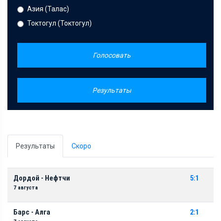
Азия (Талас)
Токтогул (Токтогул)
Голосовать
Результаты
Результаты
Скоро
Дордой - Нефтчи
5:1
7 августа
Барс - Алга
2:1