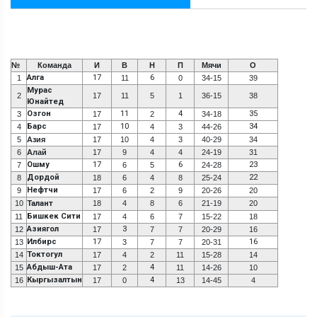
№
Команда
И
В
Н
П
Мячи
О
Алга
17
6
1
11
0
34-15
39
Мурас
2
17
11
5
1
36-15
38
Юнайтед
Озгон
11
4
35
3
17
2
34-18
Барс
10
34
4
17
4
3
44-26
5
Азия
17
10
4
3
40-29
34
6
Алай
17
9
4
4
24-19
31
Ошму
17
6
23
7
6
5
24-28
Дордой
22
8
18
6
4
8
25-24
Нефтчи
9
17
6
2
9
20-26
20
10
Талант
18
4
8
6
21-19
20
Бишкек Сити
11
17
4
6
7
15-22
18
Азиягол
3
12
17
7
7
20-29
16
Илбирс
17
16
13
3
7
7
20-31
Токтогул
14
17
4
2
11
15-28
14
Абдыш-Ата
4
15
17
2
11
14-26
10
Кыргызалтын
4
16
17
0
13
14-45
4