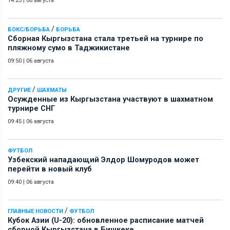
14:25
|
06 августа
/
БОКС/БОРЬБА
БОРЬБА
Сборная Кыргызстана стала третьей на турнире по
пляжному сумо в Таджикистане
09:50
|
06 августа
/
ДРУГИЕ
ШАХМАТЫ
Осужденные из Кыргызстана участвуют в шахматном
турнире СНГ
09:45
|
06 августа
ФУТБОЛ
Узбекский нападающий Элдор Шомуродов может
перейти в новый клуб
09:40
|
06 августа
/
ГЛАВНЫЕ НОВОСТИ
ФУТБОЛ
Кубок Азии (U-20): обновленное расписание матчей
сборной Кыргызстана в Бишкеке