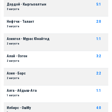
Дордой - Кыргызалтын
5:1
3 августа
Нефтчи - Талант
2:0
3 августа
Азиягол - Мурас Юнайтед
1:1
2 августа
Алай - Озгон
3:2
2 августа
Азия - Барс
2:2
2 августа
Алга - Абдыш-Ата
1:1
1 августа
Илбирс - ОшМу
4:0