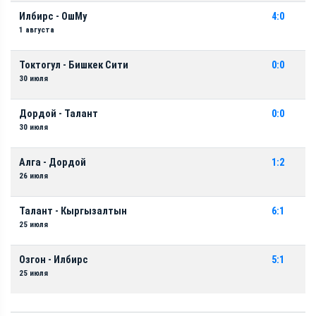
Илбирс - ОшМу
4:0
1 августа
Токтогул - Бишкек Сити
0:0
30 июля
Дордой - Талант
0:0
30 июля
Алга - Дордой
1:2
26 июля
Талант - Кыргызалтын
6:1
25 июля
Озгон - Илбирс
5:1
25 июля