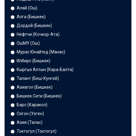
Алай (Ош)
Алга (Бишкек)
Дордой (Бишкек)
Нефтчи (Кочкор-Ата)
ОшМУ (Ош)
Мурас Юнайтед (Манас)
Илбирс (Бишкек)
Кыргыз Алтын (Кара-Балта)
Талант (Беш-Кунгей)
Азиагол (Бишкек)
Бишкек Сити (Бишкек)
Барс (Каракол)
Озгон (Узген)
Азия (Талас)
Токтогул (Токтогул)