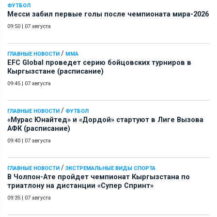
ФУТБОЛ
Месси забил первые голы после чемпионата мира-2026
09:50
|
07 августа
/
ГЛАВНЫЕ НОВОСТИ
ММА
EFC Global проведет серию бойцовских турниров в
Кыргызстане (расписание)
09:45
|
07 августа
/
ГЛАВНЫЕ НОВОСТИ
ФУТБОЛ
«Мурас Юнайтед» и «Дордой» стартуют в Лиге Вызова
АФК (расписание)
09:40
|
07 августа
/
ГЛАВНЫЕ НОВОСТИ
ЭКСТРЕМАЛЬНЫЕ ВИДЫ СПОРТА
В Чолпон-Ате пройдет чемпионат Кыргызстана по
триатлону на дистанции «Супер Спринт»
09:35
|
07 августа