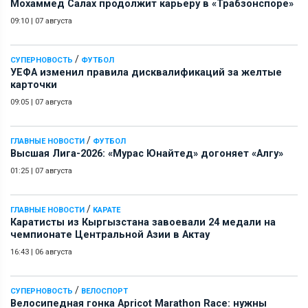
Мохаммед Салах продолжит карьеру в «Трабзонспоре»
09:10
|
07 августа
/
СУПЕРНОВОСТЬ
ФУТБОЛ
УЕФА изменил правила дисквалификаций за желтые
карточки
09:05
|
07 августа
/
ГЛАВНЫЕ НОВОСТИ
ФУТБОЛ
Высшая Лига-2026: «Мурас Юнайтед» догоняет «Алгу»
01:25
|
07 августа
/
ГЛАВНЫЕ НОВОСТИ
КАРАТЕ
Каратисты из Кыргызстана завоевали 24 медали на
чемпионате Центральной Азии в Актау
16:43
|
06 августа
/
СУПЕРНОВОСТЬ
ВЕЛОСПОРТ
Велосипедная гонка Apricot Marathon Race: нужны