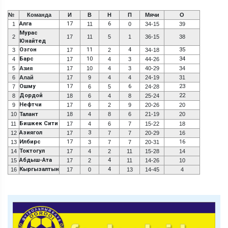
№
Команда
И
В
Н
П
Мячи
О
Алга
17
6
1
11
0
34-15
39
Мурас
2
17
11
5
1
36-15
38
Юнайтед
Озгон
11
4
35
3
17
2
34-18
Барс
10
34
4
17
4
3
44-26
5
Азия
17
10
4
3
40-29
34
6
Алай
17
9
4
4
24-19
31
Ошму
17
6
23
7
6
5
24-28
Дордой
22
8
18
6
4
8
25-24
Нефтчи
9
17
6
2
9
20-26
20
10
Талант
18
4
8
6
21-19
20
Бишкек Сити
11
17
4
6
7
15-22
18
Азиягол
3
12
17
7
7
20-29
16
Илбирс
17
16
13
3
7
7
20-31
Токтогул
14
17
4
2
11
15-28
14
Абдыш-Ата
4
15
17
2
11
14-26
10
Кыргызалтын
4
16
17
0
13
14-45
4