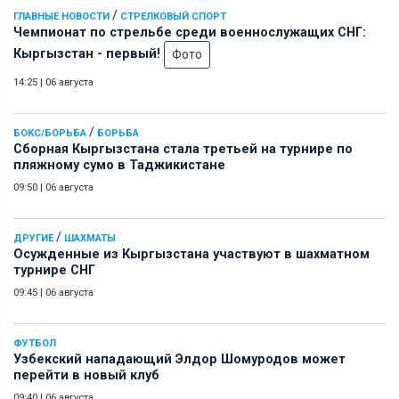
/
ГЛАВНЫЕ НОВОСТИ
СТРЕЛКОВЫЙ СПОРТ
Чемпионат по стрельбе среди военнослужащих СНГ:
Кыргызстан - первый!
Фото
14:25
|
06 августа
/
БОКС/БОРЬБА
БОРЬБА
Сборная Кыргызстана стала третьей на турнире по
пляжному сумо в Таджикистане
09:50
|
06 августа
/
ДРУГИЕ
ШАХМАТЫ
Осужденные из Кыргызстана участвуют в шахматном
турнире СНГ
09:45
|
06 августа
ФУТБОЛ
Узбекский нападающий Элдор Шомуродов может
перейти в новый клуб
09:40
|
06 августа