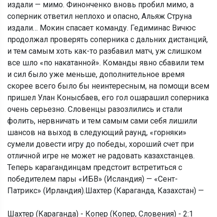
издали — мимо. Финонченко вновь пробил мимо, а
соперник ответил неплохо и опасно, Альяж Струна
издали… Мокин спасает команду. Гедиминас Вичюс
продолжал проверять соперника с дальних дистанций,
и тем самым хоть как-то разбавил матч, уж слишком
все шло «по накатанной». Команды явно сбавили тем
и сил было уже меньше, дополнительное время
скорее всего было бы неинтересным, на помощи всем
пришел Улан Конысбаев, его гол ошарашил соперника
очень серьезно. Словенцы разозлились и стали
фолить, нервничать и тем самым сами себя лишили
шансов на выход в следующий раунд, «горняки»
сумели довести игру до победы, хороший счет при
отличной игре не может не радовать казахстанцев.
Теперь карагандинцам предстоит встретиться с
победителем пары «ИБВ» (Исландия) — «Сент-
Патрикс» (Ирландия).Шахтер (Караганда, Казахстан) —
Шахтер (Караганда) - Копер (Копер, Словения) - 2:1