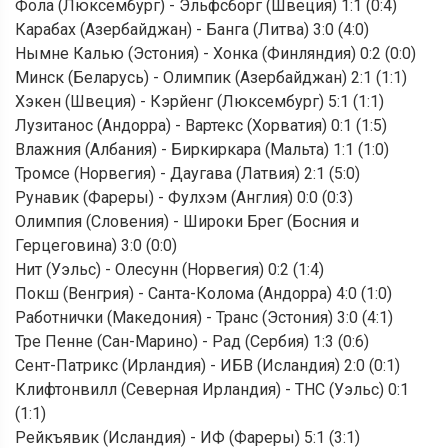
Фола (Люксембург) - Эльфсборг (Швеция) 1:1 (0:4)
Карабах (Азербайджан) - Банга (Литва) 3:0 (4:0)
Нымне Калью (Эстония) - Хонка (Финляндия) 0:2 (0:0)
Минск (Беларусь) - Олимпик (Азербайджан) 2:1 (1:1)
Хэкен (Швеция) - Кэрйенг (Люксембург) 5:1 (1:1)
Лузитанос (Андорра) - Вартекс (Хорватия) 0:1 (1:5)
Влажния (Албания) - Биркиркара (Мальта) 1:1 (1:0)
Тромсе (Норвегия) - Даугава (Латвия) 2:1 (5:0)
Рунавик (Фареры) - Фулхэм (Англия) 0:0 (0:3)
Олимпия (Словения) - Широки Брег (Босния и
Герцеговина) 3:0 (0:0)
Нит (Уэльс) - Олесунн (Норвегия) 0:2 (1:4)
Покш (Венгрия) - Санта-Колома (Андорра) 4:0 (1:0)
Работнички (Македония) - Транс (Эстония) 3:0 (4:1)
Тре Пенне (Сан-Марино) - Рад (Сербия) 1:3 (0:6)
Сент-Патрикс (Ирландия) - ИБВ (Исландия) 2:0 (0:1)
Клифтонвилл (Северная Ирландия) - ТНС (Уэльс) 0:1
(1:1)
Рейкъявик (Исландия) - ИФ (Фареры) 5:1 (3:1)