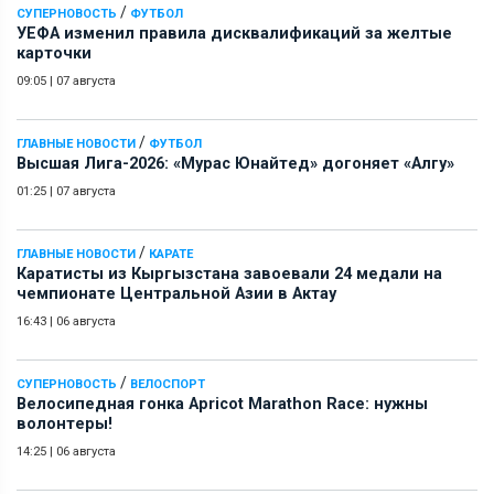
/
СУПЕРНОВОСТЬ
ФУТБОЛ
УЕФА изменил правила дисквалификаций за желтые
карточки
09:05
|
07 августа
/
ГЛАВНЫЕ НОВОСТИ
ФУТБОЛ
Высшая Лига-2026: «Мурас Юнайтед» догоняет «Алгу»
01:25
|
07 августа
/
ГЛАВНЫЕ НОВОСТИ
КАРАТЕ
Каратисты из Кыргызстана завоевали 24 медали на
чемпионате Центральной Азии в Актау
16:43
|
06 августа
/
СУПЕРНОВОСТЬ
ВЕЛОСПОРТ
Велосипедная гонка Apricot Marathon Race: нужны
волонтеры!
14:25
|
06 августа