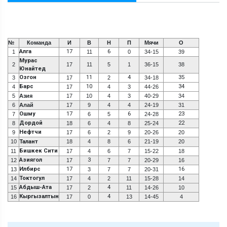
№
Команда
И
В
Н
П
Мячи
О
Алга
17
6
1
11
0
34-15
39
Мурас
2
17
11
5
1
36-15
38
Юнайтед
Озгон
11
4
35
3
17
2
34-18
Барс
10
34
4
17
4
3
44-26
5
Азия
17
10
4
3
40-29
34
6
Алай
17
9
4
4
24-19
31
Ошму
17
6
23
7
6
5
24-28
Дордой
22
8
18
6
4
8
25-24
Нефтчи
9
17
6
2
9
20-26
20
10
Талант
18
4
8
6
21-19
20
Бишкек Сити
11
17
4
6
7
15-22
18
Азиягол
3
12
17
7
7
20-29
16
Илбирс
17
16
13
3
7
7
20-31
Токтогул
14
17
4
2
11
15-28
14
Абдыш-Ата
4
15
17
2
11
14-26
10
Кыргызалтын
4
16
17
0
13
14-45
4