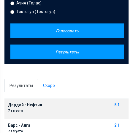
Азия (Талас)
Токтогул (Токтогул)
Голосовать
Результаты
Результаты
Скоро
Дордой - Нефтчи
5:1
7 августа
Барс - Алга
2:1
7 августа