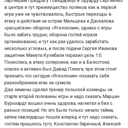
партнерам Предрагу Говедарице и Эдуарду Сергиенко
в центре и тут преимущество поляков как в первой
игре уже не чувствовалось, быстрые переходы в
атаку и действия на острие Мальцева и Даскалова
«расшатали» оборону «Ягеллонии», однако с игры
было забить трудно, оборона гостей играла
организованно, и тут как раз удалось заработать
несколько угловых, и после подачи Сергея Иванова
защитник Мамута Кулибали поразил цель 1:0.
Понеслись в атаку соперники, как и в Белостоке,
опасен и активен был Давид Плизга, при этом стоит
признать что сегодня «Ягеллония» показать себя
разнообразием атак не сумела.
Две замены сделал тренер польской команды на
старте второй половины игры и надо сказать Марцин
Буркхардт вошел очень здорова, нагнетал и бил с
разных позиций. Но это было только начало тайма,
затем павлодарцы пошли вперед и тут надо сказать,
гостям пришлось туго, Константин Заречный, Алексей