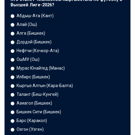
Высшей Лиге-2026?
Абдыш-Ата (Кант)
Алай (Ош)
Алга (Бишкек)
Дордой (Бишкек)
Нефтчи (Кочкор-Ата)
ОшМУ (Ош)
Мурас Юнайтед (Манас)
Илбирс (Бишкек)
Кыргыз Алтын (Кара-Балта)
Талант (Беш-Кунгей)
Азиагол (Бишкек)
Бишкек Сити (Бишкек)
Барс (Каракол)
Озгон (Узген)