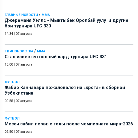
/
ГЛАВНЫЕ НОВОСТИ
ММА
Джеремайя Уэллс - Мыктыбек Оролбай уулу и другие
бои турнира UFC 330
14:34
|
07 августа
/
ЕДИНОБОРСТВА
ММА
Стал известен полный кард турнира UFC 331
10:00
|
07 августа
ФУТБОЛ
Фабио Каннаваро пожаловался на «крота» в сборной
Узбекистана
09:55
|
07 августа
ФУТБОЛ
Месси забил первые голы после чемпионата мира-2026
09:50
|
07 августа