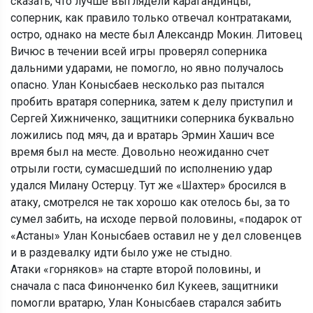
сказать, что лучше выглядели карагандинцы,
соперник, как правило только отвечал контратаками,
остро, однако на месте был Александр Мокин. Литовец
Вичюс в течении всей игры проверял соперника
дальними ударами, не помогло, но явно получалось
опасно. Улан Конысбаев несколько раз пытался
пробить вратаря соперника, затем к делу приступил и
Сергей Хижниченко, защитники соперника буквально
ложились под мяч, да и вратарь Эрмин Хашич все
время был на месте. Довольно неожиданно счет
отрыли гости, сумасшедший по исполнению удар
удался Милану Остерцу. Тут же «Шахтер» бросился в
атаку, смотрелся не так хорошо как отелось бы, за то
сумел забить, на исходе первой половины, «подарок от
«Астаны» Улан Конысбаев оставил не у дел словенцев
и в раздевалку идти было уже не стыдно.
Атаки «горняков» на старте второй половины, и
сначала с паса Финонченко бил Кукеев, защитники
помогли вратарю, Улан Конысбаев старался забить