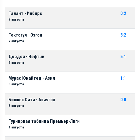
Талант - Илбирс
0:2
7 августа
Токтогул - Озгон
3:2
7 августа
Дордой - Нефтчи
5:1
7 августа
Мурас Юнайтед - Азия
1:1
6 августа
Бишкек Сити - Азиягол
0:0
6 августа
Турнирная таблица Премьер-Лиги
4 августа