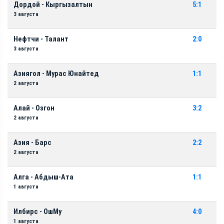
Дордой - Кыргызалтын
5:1
3 августа
Нефтчи - Талант
2:0
3 августа
Азиягол - Мурас Юнайтед
1:1
2 августа
Алай - Озгон
3:2
2 августа
Азия - Барс
2:2
2 августа
Алга - Абдыш-Ата
1:1
1 августа
Илбирс - ОшМу
4:0
1 августа