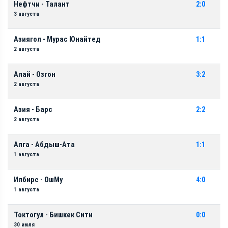
Нефтчи - Талант
2:0
3 августа
Азиягол - Мурас Юнайтед
1:1
2 августа
Алай - Озгон
3:2
2 августа
Азия - Барс
2:2
2 августа
Алга - Абдыш-Ата
1:1
1 августа
Илбирс - ОшМу
4:0
1 августа
Токтогул - Бишкек Сити
0:0
30 июля