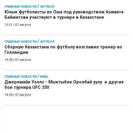
/
ГЛАВНЫЕ НОВОСТИ
ФУТБОЛ
Юные футболисты из Оша под руководством Азамата
Байматова участвуют в турнире в Казахстане
15:51
|
07 августа
/
ГЛАВНЫЕ НОВОСТИ
ФУТБОЛ
Сборную Казахстана по футболу возглавил тренер из
Голландии
14:34
|
07 августа
/
ГЛАВНЫЕ НОВОСТИ
ММА
Джеремайя Уэллс - Мыктыбек Оролбай уулу и другие
бои турнира UFC 330
14:34
|
07 августа