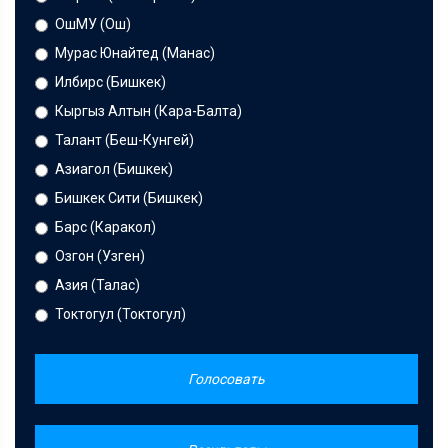
ОшМУ (Ош)
Мурас Юнайтед (Манас)
Илбирс (Бишкек)
Кыргыз Алтын (Кара-Балта)
Талант (Беш-Кунгей)
Азиагол (Бишкек)
Бишкек Сити (Бишкек)
Барс (Каракол)
Озгон (Узген)
Азия (Талас)
Токтогул (Токтогул)
Голосовать