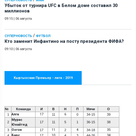
СУПЕРНОВОСТЬ
ММА
Убыток от турнира UFC в Белом доме составил 30
миллионов
09:15
|
06 августа
/
СУПЕРНОВОСТЬ
ФУТБОЛ
Кто заменит Инфантино на посту президента ФИФА?
09:10
|
06 августа
Кыргызская Премьер - лига - 2019
№
Команда
И
В
Н
П
Мячи
О
Алга
17
6
1
11
0
34-15
39
Мурас
2
17
11
5
1
36-15
38
Юнайтед
Озгон
11
4
35
3
17
2
34-18
Барс
10
34
4
17
4
3
44-26