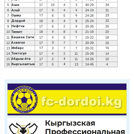
5
Азия
17
10
4
3
40-29
34
6
Алай
17
9
4
4
24-19
31
Ошму
17
6
23
7
6
5
24-28
Дордой
22
8
18
6
4
8
25-24
Нефтчи
9
17
6
2
9
20-26
20
10
Талант
18
4
8
6
21-19
20
Бишкек Сити
11
17
4
6
7
15-22
18
Азиягол
3
12
17
7
7
20-29
16
Илбирс
17
16
13
3
7
7
20-31
Токтогул
14
17
4
2
11
15-28
14
Абдыш-Ата
4
15
17
2
11
14-26
10
Кыргызалтын
4
16
17
0
13
14-45
4