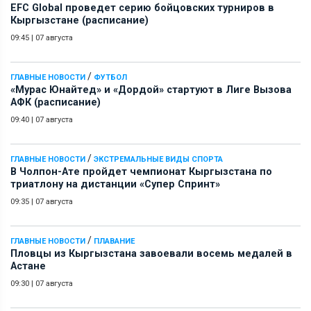
EFC Global проведет серию бойцовских турниров в
Кыргызстане (расписание)
09:45
|
07 августа
/
ГЛАВНЫЕ НОВОСТИ
ФУТБОЛ
«Мурас Юнайтед» и «Дордой» стартуют в Лиге Вызова
АФК (расписание)
09:40
|
07 августа
/
ГЛАВНЫЕ НОВОСТИ
ЭКСТРЕМАЛЬНЫЕ ВИДЫ СПОРТА
В Чолпон-Ате пройдет чемпионат Кыргызстана по
триатлону на дистанции «Супер Спринт»
09:35
|
07 августа
/
ГЛАВНЫЕ НОВОСТИ
ПЛАВАНИЕ
Пловцы из Кыргызстана завоевали восемь медалей в
Астане
09:30
|
07 августа