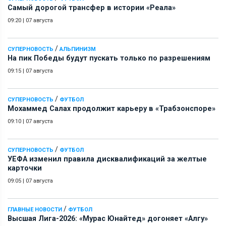
Самый дорогой трансфер в истории «Реала»
09:20
|
07 августа
/
СУПЕРНОВОСТЬ
АЛЬПИНИЗМ
На пик Победы будут пускать только по разрешениям
09:15
|
07 августа
/
СУПЕРНОВОСТЬ
ФУТБОЛ
Мохаммед Салах продолжит карьеру в «Трабзонспоре»
09:10
|
07 августа
/
СУПЕРНОВОСТЬ
ФУТБОЛ
УЕФА изменил правила дисквалификаций за желтые
карточки
09:05
|
07 августа
/
ГЛАВНЫЕ НОВОСТИ
ФУТБОЛ
Высшая Лига-2026: «Мурас Юнайтед» догоняет «Алгу»