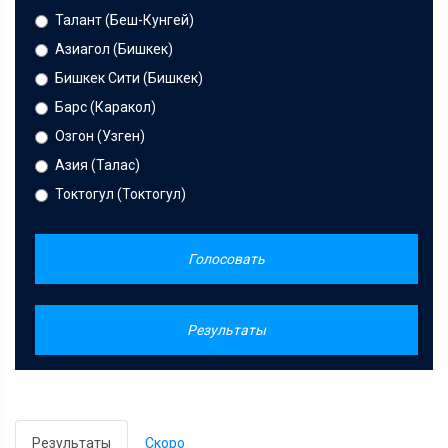
Талант (Беш-Кунгей)
Азиагол (Бишкек)
Бишкек Сити (Бишкек)
Барс (Каракол)
Озгон (Узген)
Азия (Талас)
Токтогул (Токтогул)
Голосовать
Результаты
Результаты
Скоро