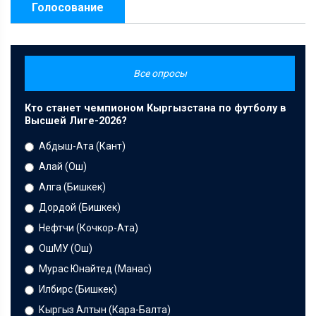
Голосование
Все опросы
Кто станет чемпионом Кыргызстана по футболу в
Высшей Лиге-2026?
Абдыш-Ата (Кант)
Алай (Ош)
Алга (Бишкек)
Дордой (Бишкек)
Нефтчи (Кочкор-Ата)
ОшМУ (Ош)
Мурас Юнайтед (Манас)
Илбирс (Бишкек)
Кыргыз Алтын (Кара-Балта)