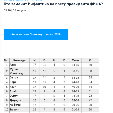
Кто заменит Инфантино на посту президента ФИФА?
09:10
|
06 августа
Кыргызская Премьер - лига - 2019
№
Команда
И
В
Н
П
Мячи
О
Алга
17
6
1
11
0
34-15
39
Мурас
2
17
11
5
1
36-15
38
Юнайтед
Озгон
11
4
35
3
17
2
34-18
Барс
10
34
4
17
4
3
44-26
5
Азия
17
10
4
3
40-29
34
6
Алай
17
9
4
4
24-19
31
Ошму
17
6
23
7
6
5
24-28
Дордой
22
8
18
6
4
8
25-24
Нефтчи
9
17
6
2
9
20-26
20
10
Талант
18
4
8
6
21-19
20