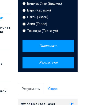
Бишкек Сити (Бишкек)
Барс (Каракол)
Озгон (Узген)
ЫЕ
Азия (Талас)
пионат
Токтогул (Токтогул)
на
Голосовать
Результаты
 в
Результаты
Скоро
рвой
Мурас Юнайтед - Азия
1:1