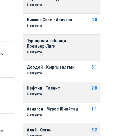
6 августа
Бишкек Сити - Азиягол
0:0
6 августа
Турнирная таблица
Премьер-Лиги
4 августа
ть
Дордой - Кыргызалтын
5:1
3 августа
Нефтчи - Талант
2:0
т
3 августа
Азиягол - Мурас Юнайтед
1:1
2 августа
Алай - Озгон
3:2
ые
2 августа