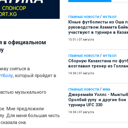
/
ГЛАВНЫЕ НОВОСТИ
ФУТБОЛ
Юные футболисты из Оша 
руководством Азамата Бай
участвуют в турнире в Каза
15:51
|
07 августа
я в официальном
лу
/
ГЛАВНЫЕ НОВОСТИ
ФУТБОЛ
Сборную Казахстана по фут
возглавил тренер из Голла
аеву сняться в
14:34
|
07 августа
утболу
, который пройдет в
/
ГЛАВНЫЕ НОВОСТИ
ММА
а частью музыкального
Джеремайя Уэллс - Мыкты
Оролбай уулу и другие бои
турнира UFC 330
аре. Мне предложили
14:34
|
07 августа
лу. Для меня большая честь
сказала она.