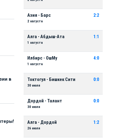
Азия - Барс
2:2
2 августа
Алга - Абдыш-Ата
1:1
1 августа
Илбирс - ОшМу
4:0
1 августа
зии в
Токтогул - Бишкек Сити
0:0
30 июля
Дордой - Талант
0:0
30 июля
нтеры!
Алга - Дордой
1:2
26 июля