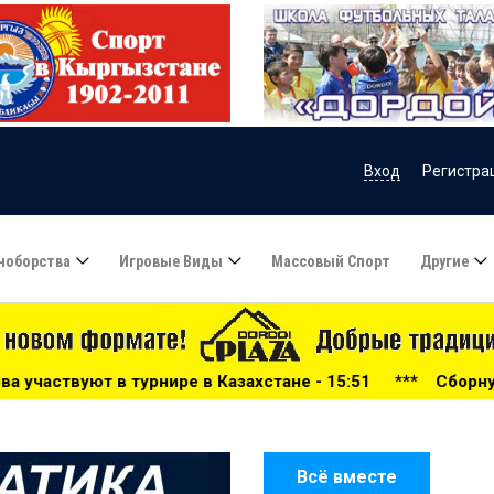
Вход
Регистра
ноборства
Игровые Виды
Массовый Спорт
Другие
 в Казахстане - 15:51
***
Сборную Казахстана по футбо
Всё вместе