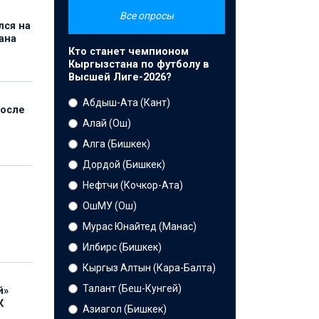
Все опросы
лся на
ана
Кто станет чемпионом
Кыргызстана по футболу в
Высшей Лиге-2026?
Абдыш-Ата (Кант)
после
Алай (Ош)
Алга (Бишкек)
Дордой (Бишкек)
Нефтчи (Кочкор-Ата)
ОшМУ (Ош)
Мурас Юнайтед (Манас)
Илбирс (Бишкек)
Кыргыз Алтын (Кара-Балта)
Талант (Беш-Кунгей)
й»
К
Азиагол (Бишкек)