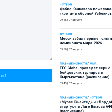
ФУТБОЛ
Фабио Каннаваро пожалова
«крота» в сборной Узбекист
09:55
|
07 августа
ФУТБОЛ
Месси забил первые голы 
чемпионата мира-2026
09:50
|
07 августа
/
ГЛАВНЫЕ НОВОСТИ
ММА
EFC Global проведет серию
бойцовских турниров в
арий
Кыргызстане (расписание)
09:45
|
07 августа
/
ГЛАВНЫЕ НОВОСТИ
ФУТБОЛ
«Мурас Юнайтед» и «Дордо
стартуют в Лиге Вызова АФ
(расписание)