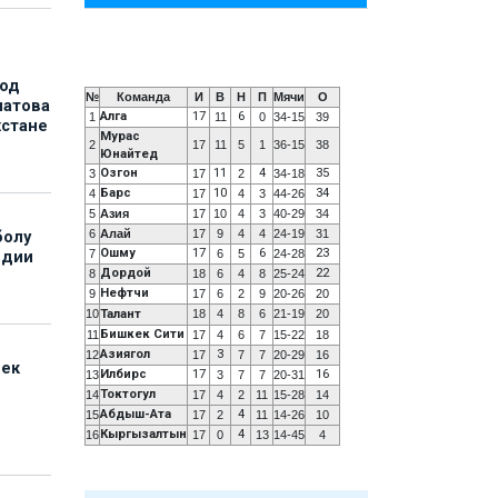
под
№
Команда
И
В
Н
П
Мячи
О
матова
Алга
17
6
1
11
0
34-15
39
хстане
Мурас
2
17
11
5
1
36-15
38
Юнайтед
Озгон
11
4
35
3
17
2
34-18
Барс
10
34
4
17
4
3
44-26
5
Азия
17
10
4
3
40-29
34
6
Алай
17
9
4
4
24-19
31
болу
Ошму
17
6
23
7
6
5
24-28
ндии
Дордой
22
8
18
6
4
8
25-24
Нефтчи
9
17
6
2
9
20-26
20
10
Талант
18
4
8
6
21-19
20
Бишкек Сити
11
17
4
6
7
15-22
18
Азиягол
3
12
17
7
7
20-29
16
бек
Илбирс
17
16
13
3
7
7
20-31
Токтогул
14
17
4
2
11
15-28
14
Абдыш-Ата
4
15
17
2
11
14-26
10
Кыргызалтын
4
16
17
0
13
14-45
4