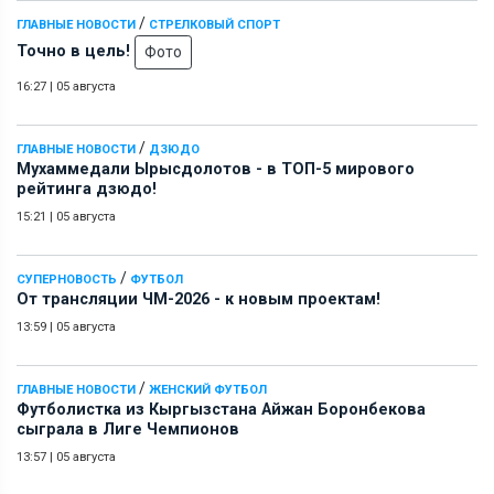
/
ГЛАВНЫЕ НОВОСТИ
СТРЕЛКОВЫЙ СПОРТ
Точно в цель!
Фото
16:27
|
05 августа
/
ГЛАВНЫЕ НОВОСТИ
ДЗЮДО
Мухаммедали Ырысдолотов - в ТОП-5 мирового
рейтинга дзюдо!
15:21
|
05 августа
/
СУПЕРНОВОСТЬ
ФУТБОЛ
От трансляции ЧМ-2026 - к новым проектам!
13:59
|
05 августа
/
ГЛАВНЫЕ НОВОСТИ
ЖЕНСКИЙ ФУТБОЛ
Футболистка из Кыргызстана Айжан Боронбекова
сыграла в Лиге Чемпионов
13:57
|
05 августа