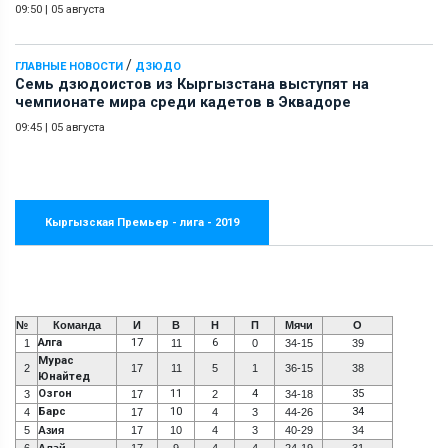
09:50
|
05 августа
/
ГЛАВНЫЕ НОВОСТИ
ДЗЮДО
Семь дзюдоистов из Кыргызстана выступят на
чемпионате мира среди кадетов в Эквадоре
09:45
|
05 августа
Кыргызская Премьер - лига - 2019
№
Команда
И
В
Н
П
Мячи
О
Алга
17
6
1
11
0
34-15
39
Мурас
2
17
11
5
1
36-15
38
Юнайтед
Озгон
11
4
35
3
17
2
34-18
Барс
10
34
4
17
4
3
44-26
5
Азия
17
10
4
3
40-29
34
6
Алай
17
9
4
4
24-19
31