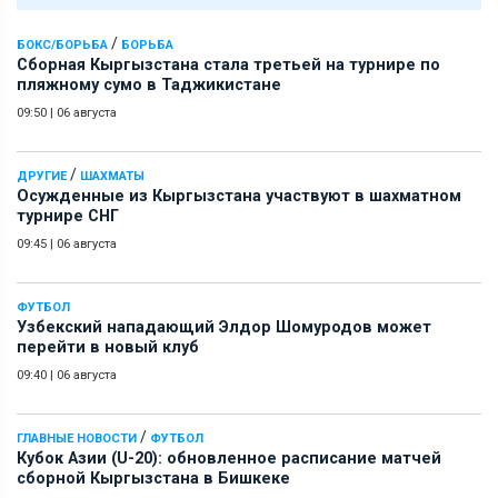
/
БОКС/БОРЬБА
БОРЬБА
Сборная Кыргызстана стала третьей на турнире по
пляжному сумо в Таджикистане
09:50
|
06 августа
/
ДРУГИЕ
ШАХМАТЫ
Осужденные из Кыргызстана участвуют в шахматном
турнире СНГ
09:45
|
06 августа
ФУТБОЛ
Узбекский нападающий Элдор Шомуродов может
перейти в новый клуб
09:40
|
06 августа
/
ГЛАВНЫЕ НОВОСТИ
ФУТБОЛ
Кубок Азии (U-20): обновленное расписание матчей
сборной Кыргызстана в Бишкеке