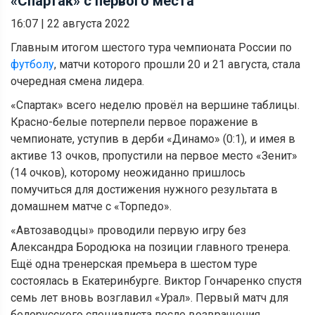
«Спартак» с первого места
16:07
|
22 августа 2022
Главным итогом шестого тура чемпионата России по
футболу
, матчи которого прошли 20 и 21 августа, стала
очередная смена лидера.
«Спартак» всего неделю провёл на вершине таблицы.
Красно-белые потерпели первое поражение в
чемпионате, уступив в дерби «Динамо» (0:1), и имея в
активе 13 очков, пропустили на первое место «Зенит»
(14 очков), которому неожиданно пришлось
помучиться для достижения нужного результата в
домашнем матче с «Торпедо».
«Автозаводцы» проводили первую игру без
Александра Бородюка на позиции главного тренера.
Ещё одна тренерская премьера в шестом туре
состоялась в Екатеринбурге. Виктор Гончаренко спустя
семь лет вновь возглавил «Урал». Первый матч для
белорусского специалиста после возвращения