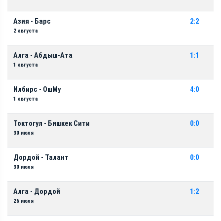
Азия - Барс
2:2
2 августа
Алга - Абдыш-Ата
1:1
1 августа
Илбирс - ОшМу
4:0
1 августа
Токтогул - Бишкек Сити
0:0
30 июля
Дордой - Талант
0:0
30 июля
Алга - Дордой
1:2
26 июля