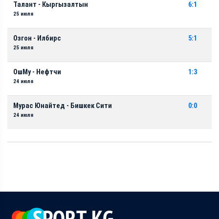
Талант - Кыргызалтын
6:1
25 июля
Озгон - Илбирс
5:1
25 июля
ОшМу - Нефтчи
1:3
24 июля
Мурас Юнайтед - Бишкек Сити
0:0
24 июля