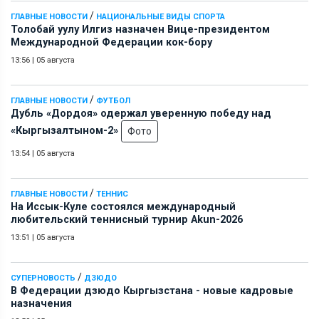
/
ГЛАВНЫЕ НОВОСТИ
НАЦИОНАЛЬНЫЕ ВИДЫ СПОРТА
Толобай уулу Илгиз назначен Вице-президентом
Международной Федерации кок-бору
13:56
|
05 августа
/
ГЛАВНЫЕ НОВОСТИ
ФУТБОЛ
Дубль «Дордоя» одержал уверенную победу над
«Кыргызалтыном-2»
Фото
13:54
|
05 августа
/
ГЛАВНЫЕ НОВОСТИ
ТЕННИС
На Иссык-Куле состоялся международный
любительский теннисный турнир Akun-2026
13:51
|
05 августа
/
СУПЕРНОВОСТЬ
ДЗЮДО
В Федерации дзюдо Кыргызстана - новые кадровые
назначения