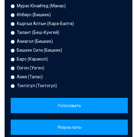
Мурас Юнайтед (Манас)
Илбирс (Бишкек)
Кыргыз Алтын (Кара-Балта)
Талант (Беш-Кунгей)
Азиагол (Бишкек)
Бишкек Сити (Бишкек)
Барс (Каракол)
Озгон (Узген)
Азия (Талас)
Токтогул (Токтогул)
Голосовать
Результаты