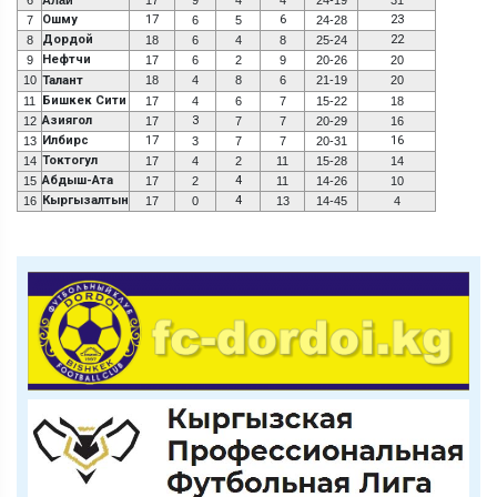
Ошму
17
6
23
7
6
5
24-28
Дордой
22
8
18
6
4
8
25-24
Нефтчи
9
17
6
2
9
20-26
20
10
Талант
18
4
8
6
21-19
20
Бишкек Сити
11
17
4
6
7
15-22
18
Азиягол
3
12
17
7
7
20-29
16
Илбирс
17
16
13
3
7
7
20-31
Токтогул
14
17
4
2
11
15-28
14
Абдыш-Ата
4
15
17
2
11
14-26
10
Кыргызалтын
4
16
17
0
13
14-45
4