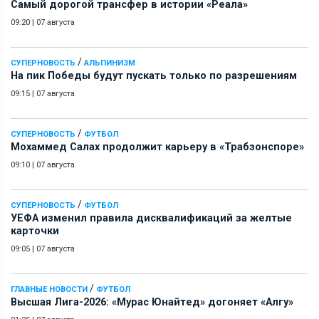
Самый дорогой трансфер в истории «Реала»
09:20
|
07 августа
/
СУПЕРНОВОСТЬ
АЛЬПИНИЗМ
На пик Победы будут пускать только по разрешениям
09:15
|
07 августа
/
СУПЕРНОВОСТЬ
ФУТБОЛ
Мохаммед Салах продолжит карьеру в «Трабзонспоре»
09:10
|
07 августа
/
СУПЕРНОВОСТЬ
ФУТБОЛ
УЕФА изменил правила дисквалификаций за желтые
карточки
09:05
|
07 августа
/
ГЛАВНЫЕ НОВОСТИ
ФУТБОЛ
Высшая Лига-2026: «Мурас Юнайтед» догоняет «Алгу»