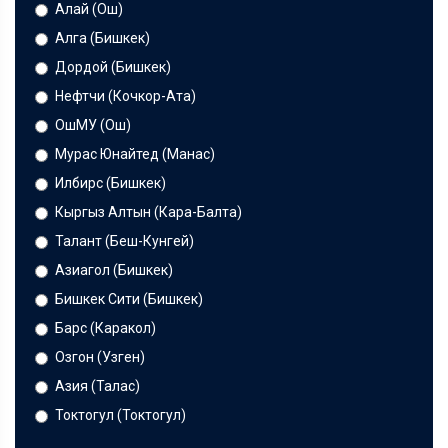
Алай (Ош)
Алга (Бишкек)
Дордой (Бишкек)
Нефтчи (Кочкор-Ата)
ОшМУ (Ош)
Мурас Юнайтед (Манас)
Илбирс (Бишкек)
Кыргыз Алтын (Кара-Балта)
Талант (Беш-Кунгей)
Азиагол (Бишкек)
Бишкек Сити (Бишкек)
Барс (Каракол)
Озгон (Узген)
Азия (Талас)
Токтогул (Токтогул)