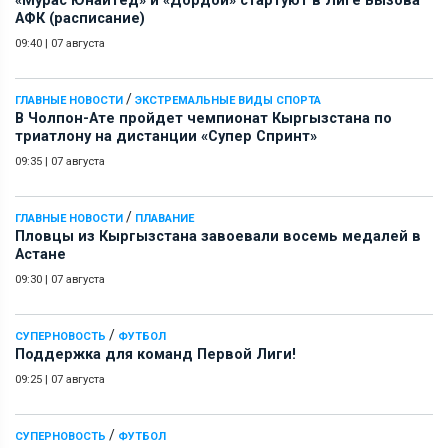
«Мурас Юнайтед» и «Дордой» стартуют в Лиге Вызова
АФК (расписание)
09:40
|
07 августа
/
ГЛАВНЫЕ НОВОСТИ
ЭКСТРЕМАЛЬНЫЕ ВИДЫ СПОРТА
В Чолпон-Ате пройдет чемпионат Кыргызстана по
триатлону на дистанции «Супер Спринт»
09:35
|
07 августа
/
ГЛАВНЫЕ НОВОСТИ
ПЛАВАНИЕ
Пловцы из Кыргызстана завоевали восемь медалей в
Астане
09:30
|
07 августа
/
СУПЕРНОВОСТЬ
ФУТБОЛ
Поддержка для команд Первой Лиги!
09:25
|
07 августа
/
СУПЕРНОВОСТЬ
ФУТБОЛ