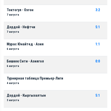
Токтогул - Озгон
3:2
7 августа
Дордой - Нефтчи
5:1
7 августа
Мурас Юнайтед - Азия
1:1
6 августа
Бишкек Сити - Азиягол
0:0
6 августа
Турнирная таблица Премьер-Лиги
4 августа
Дордой - Кыргызалтын
5:1
3 августа