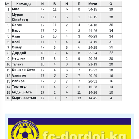
№
Команда
И
В
Н
П
Мячи
О
Алга
17
6
1
11
0
34-15
39
Мурас
2
17
11
5
1
36-15
38
Юнайтед
Озгон
11
4
35
3
17
2
34-18
Барс
10
34
4
17
4
3
44-26
5
Азия
17
10
4
3
40-29
34
6
Алай
17
9
4
4
24-19
31
Ошму
17
6
23
7
6
5
24-28
Дордой
22
8
18
6
4
8
25-24
Нефтчи
9
17
6
2
9
20-26
20
10
Талант
18
4
8
6
21-19
20
Бишкек Сити
11
17
4
6
7
15-22
18
Азиягол
3
12
17
7
7
20-29
16
Илбирс
17
16
13
3
7
7
20-31
Токтогул
14
17
4
2
11
15-28
14
Абдыш-Ата
4
15
17
2
11
14-26
10
Кыргызалтын
4
16
17
0
13
14-45
4