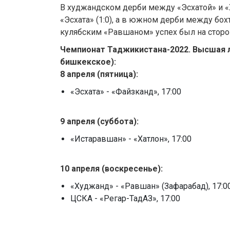
В худжандском дерби между «Эсхатой» и 
«Эсхата» (1:0), а в южном дерби между бо
кулябским «Равшаном» успех был на стороне
Чемпионат Таджикистана-2022. Высшая лиг
бишкекское):
8 апреля (пятница):
«Эсхата» - «Файзканд», 17:00
9
апреля (суббота):
«Истаравшан» - «Хатлон», 17:00
10
апреля (воскресенье):
«Худжанд» - «Равшан» (Зафарабад), 17:0
ЦСКА - «Регар-ТадАЗ», 17:00