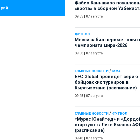
Фабио Каннаваро пожалова
арий
«крота» в сборной Узбекист
09:55
|
07 августа
ФУТБОЛ
Месси забил первые голы 
чемпионата мира-2026
09:50
|
07 августа
/
ГЛАВНЫЕ НОВОСТИ
ММА
EFC Global проведет серию
бойцовских турниров в
Кыргызстане (расписание)
09:45
|
07 августа
/
ГЛАВНЫЕ НОВОСТИ
ФУТБОЛ
«Мурас Юнайтед» и «Дордо
стартуют в Лиге Вызова АФ
(расписание)
09:40
|
07 августа