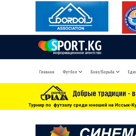
Главная
Футбол
Бокс/борьба
Еди
футзалу среди юношей на Иссык-Куле: «Бишкек» - чемпион!