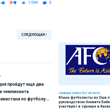
0
0
1 099
0
СЛЕДУЮЩАЯ
Л
дня пройдут еще два
а чемпионата
/
ГЛАВНЫЕ НОВОСТИ
ФУТБОЛ
Юные футболисты из Оша 
икистана по футболу...
руководством Азамата Бай
участвуют в турнире в Каза