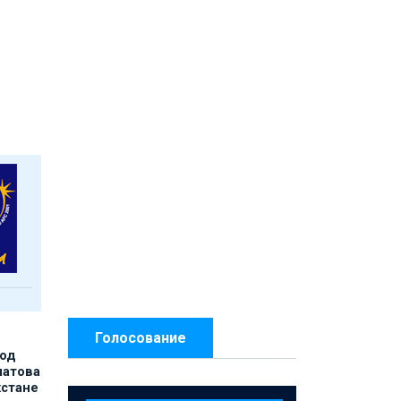
Голосование
под
матова
хстане