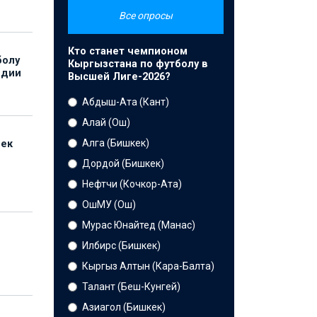
Все опросы
Кто станет чемпионом
болу
Кыргызстана по футболу в
ндии
Высшей Лиге-2026?
Абдыш-Ата (Кант)
Алай (Ош)
Алга (Бишкек)
бек
Дордой (Бишкек)
Нефтчи (Кочкор-Ата)
ОшМУ (Ош)
Мурас Юнайтед (Манас)
Илбирс (Бишкек)
Кыргыз Алтын (Кара-Балта)
Талант (Беш-Кунгей)
Азиагол (Бишкек)