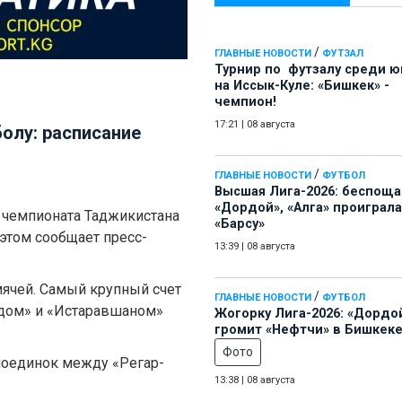
/
ГЛАВНЫЕ НОВОСТИ
ФУТЗАЛ
Турнир по футзалу среди 
на Иссык-Куле: «Бишкек» -
чемпион!
17:21
|
08 августа
олу: расписание
/
ГЛАВНЫЕ НОВОСТИ
ФУТБОЛ
Высшая Лига-2026: беспощ
«Дордой», «Алга» проиграла
ра чемпионата Таджикистана
«Барсу»
этом сообщает пресс-
13:39
|
08 августа
мячей. Самый крупный счет
/
ГЛАВНЫЕ НОВОСТИ
ФУТБОЛ
дом» и «Истаравшаном»
Жогорку Лига-2026: «Дордо
громит «Нефтчи» в Бишкеке
Фото
 поединок между «Регар-
13:38
|
08 августа