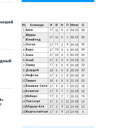
юношей
№
Команда
И
В
Н
П
Мячи
О
Алга
17
6
1
11
0
34-15
39
Мурас
2
17
11
5
1
36-15
38
Юнайтед
Озгон
11
4
35
3
17
2
34-18
Барс
10
34
4
17
4
3
44-26
5
Азия
17
10
4
3
40-29
34
6
Алай
17
9
4
4
24-19
31
адный
Ошму
17
6
23
7
6
5
24-28
Дордой
22
8
18
6
4
8
25-24
Нефтчи
9
17
6
2
9
20-26
20
10
Талант
18
4
8
6
21-19
20
Бишкек Сити
11
17
4
6
7
15-22
18
Азиягол
3
12
17
7
7
20-29
16
Илбирс
17
16
13
3
7
7
20-31
й»
Токтогул
14
17
4
2
11
15-28
14
!
Абдыш-Ата
4
15
17
2
11
14-26
10
Кыргызалтын
4
16
17
0
13
14-45
4