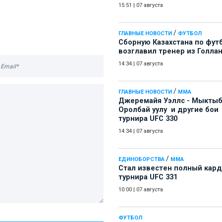
15:51
|
07 августа
/
ГЛАВНЫЕ НОВОСТИ
ФУТБОЛ
Сборную Казахстана по фут
возглавил тренер из Голла
14:34
|
07 августа
/
ГЛАВНЫЕ НОВОСТИ
ММА
Джеремайя Уэллс - Мыкты
Оролбай уулу и другие бои
турнира UFC 330
14:34
|
07 августа
/
ЕДИНОБОРСТВА
ММА
Стал известен полный кард
турнира UFC 331
10:00
|
07 августа
ФУТБОЛ