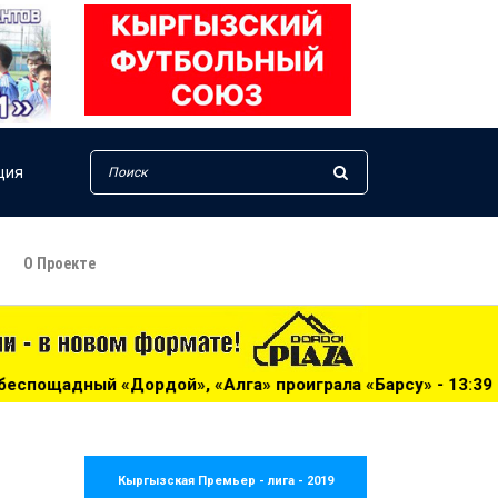
ция
О Проекте
 «Алга» проиграла «Барсу» - 13:39
***
Жогорку Лига-2
Кыргызская Премьер - лига - 2019