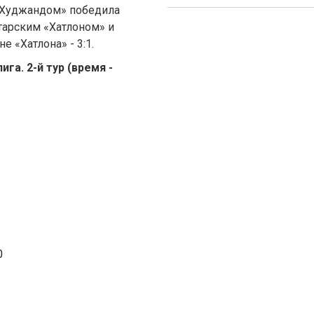
«Худжандом» победила
хтарским «Хатлоном» и
 «Хатлона» - 3:1.
а. 2-й тур (время -
0