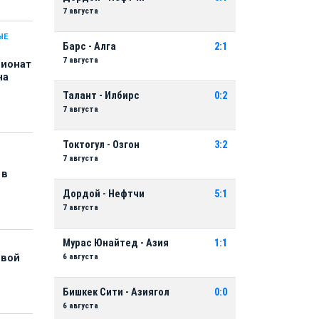
7 августа
ЫЕ
Барс - Алга
2:1
7 августа
пионат
на
Талант - Илбирс
0:2
7 августа
Токтогул - Озгон
3:2
7 августа
 в
Дордой - Нефтчи
5:1
7 августа
Мурас Юнайтед - Азия
1:1
6 августа
рвой
Бишкек Сити - Азиягол
0:0
6 августа