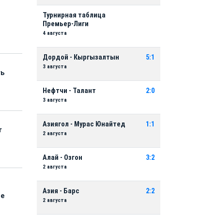
Турнирная таблица
Премьер-Лиги
4 августа
Дордой - Кыргызалтын
5:1
3 августа
ть
Нефтчи - Талант
2:0
3 августа
Азиягол - Мурас Юнайтед
1:1
т
2 августа
Алай - Озгон
3:2
2 августа
Азия - Барс
2:2
ые
2 августа