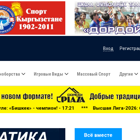
Вход
Регистра
ноборства
Игровые Виды
Массовый Спорт
Другие
 - 17:21
***
Высшая Лига-2026: беспощадный «Дордой»,
Всё вместе