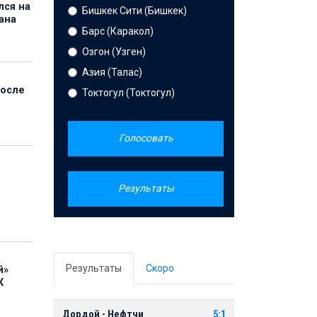
лся на
Бишкек Сити (Бишкек)
ана
Барс (Каракол)
Озгон (Узген)
Азия (Талас)
после
Токтогул (Токтогул)
Голосовать
Результаты
Результаты
Скоро
й»
К
Дордой - Нефтчи
5:1