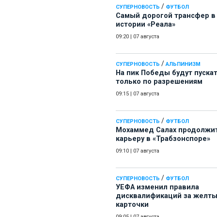
/
СУПЕРНОВОСТЬ
ФУТБОЛ
Самый дорогой трансфер в
истории «Реала»
09:20
|
07 августа
/
СУПЕРНОВОСТЬ
АЛЬПИНИЗМ
На пик Победы будут пуска
только по разрешениям
09:15
|
07 августа
/
СУПЕРНОВОСТЬ
ФУТБОЛ
Мохаммед Салах продолжи
карьеру в «Трабзонспоре»
09:10
|
07 августа
/
СУПЕРНОВОСТЬ
ФУТБОЛ
УЕФА изменил правила
дисквалификаций за желт
карточки
09:05
|
07 августа