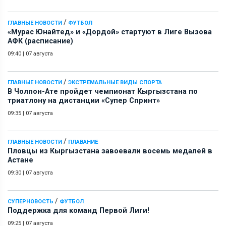
/
ГЛАВНЫЕ НОВОСТИ
ФУТБОЛ
«Мурас Юнайтед» и «Дордой» стартуют в Лиге Вызова
АФК (расписание)
09:40
|
07 августа
/
ГЛАВНЫЕ НОВОСТИ
ЭКСТРЕМАЛЬНЫЕ ВИДЫ СПОРТА
В Чолпон-Ате пройдет чемпионат Кыргызстана по
триатлону на дистанции «Супер Спринт»
09:35
|
07 августа
/
ГЛАВНЫЕ НОВОСТИ
ПЛАВАНИЕ
Пловцы из Кыргызстана завоевали восемь медалей в
Астане
09:30
|
07 августа
/
СУПЕРНОВОСТЬ
ФУТБОЛ
Поддержка для команд Первой Лиги!
09:25
|
07 августа