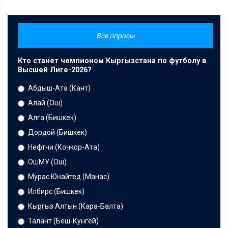
Все опросы
Кто станет чемпионом Кыргызстана по футболу в
Высшей Лиге-2026?
Абдыш-Ата (Кант)
Алай (Ош)
Алга (Бишкек)
Дордой (Бишкек)
Нефтчи (Кочкор-Ата)
ОшМУ (Ош)
Мурас Юнайтед (Манас)
Илбирс (Бишкек)
Кыргыз Алтын (Кара-Балта)
Талант (Беш-Кунгей)