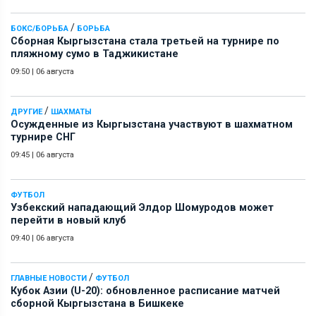
/
БОКС/БОРЬБА
БОРЬБА
Сборная Кыргызстана стала третьей на турнире по
пляжному сумо в Таджикистане
09:50
|
06 августа
/
ДРУГИЕ
ШАХМАТЫ
Осужденные из Кыргызстана участвуют в шахматном
турнире СНГ
09:45
|
06 августа
ФУТБОЛ
Узбекский нападающий Элдор Шомуродов может
перейти в новый клуб
09:40
|
06 августа
/
ГЛАВНЫЕ НОВОСТИ
ФУТБОЛ
Кубок Азии (U-20): обновленное расписание матчей
сборной Кыргызстана в Бишкеке