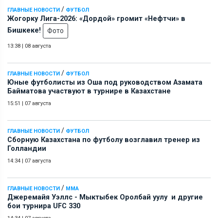
/
ГЛАВНЫЕ НОВОСТИ
ФУТБОЛ
Жогорку Лига-2026: «Дордой» громит «Нефтчи» в
Бишкеке!
Фото
13:38
|
08 августа
/
ГЛАВНЫЕ НОВОСТИ
ФУТБОЛ
Юные футболисты из Оша под руководством Азамата
Байматова участвуют в турнире в Казахстане
15:51
|
07 августа
/
ГЛАВНЫЕ НОВОСТИ
ФУТБОЛ
Сборную Казахстана по футболу возглавил тренер из
Голландии
14:34
|
07 августа
/
ГЛАВНЫЕ НОВОСТИ
ММА
Джеремайя Уэллс - Мыктыбек Оролбай уулу и другие
бои турнира UFC 330