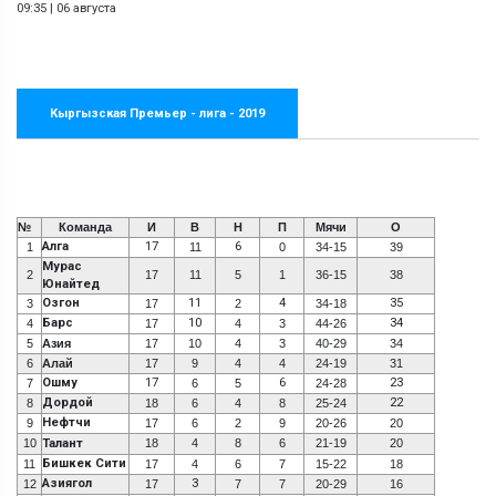
09:35
|
06 августа
Кыргызская Премьер - лига - 2019
№
Команда
И
В
Н
П
Мячи
О
Алга
17
6
1
11
0
34-15
39
Мурас
2
17
11
5
1
36-15
38
Юнайтед
Озгон
11
4
35
3
17
2
34-18
Барс
10
34
4
17
4
3
44-26
5
Азия
17
10
4
3
40-29
34
6
Алай
17
9
4
4
24-19
31
Ошму
17
6
23
7
6
5
24-28
Дордой
22
8
18
6
4
8
25-24
Нефтчи
9
17
6
2
9
20-26
20
10
Талант
18
4
8
6
21-19
20
Бишкек Сити
11
17
4
6
7
15-22
18
Азиягол
3
12
17
7
7
20-29
16