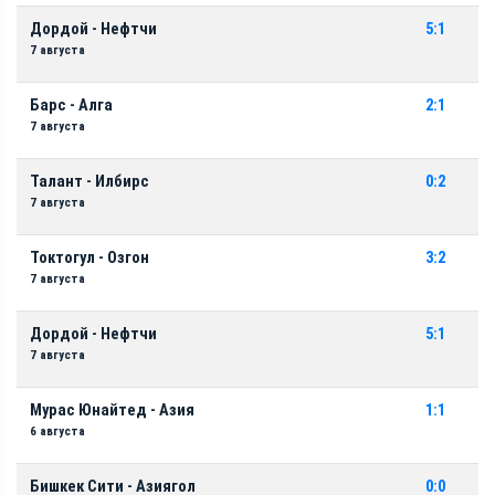
Дордой - Нефтчи
5:1
7 августа
Барс - Алга
2:1
7 августа
Талант - Илбирс
0:2
7 августа
Токтогул - Озгон
3:2
7 августа
Дордой - Нефтчи
5:1
7 августа
Мурас Юнайтед - Азия
1:1
6 августа
Бишкек Сити - Азиягол
0:0