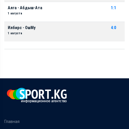
Алга - Абдыш-Ата
1:1
1 августа
Илбирс - ОшМу
4:0
1 августа
Главная