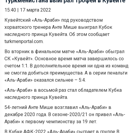
Туркменистана выиграл трофей в Кувейте
15:40
|
17 марта 2022
Кувейтский «Аль-Араби» под руководством
хорватского тренера Анте Мише выиграл Кубок
наследного принца Кувейта. Об этом сообщает
turkmenportal.com.
Во вторник в финальном матче «Аль-Араби» обыграл
СК «Кувейт». Основное время матча завершилось со
счетом 1:1. В дополнительное время ни одна из команд
не смогла добиться преимущества. А в серии пенальти
«Аль-Араби» оказался сильнее – 5:4.
«Аль-Араби» в восьмой раз стал обладателем Кубка
наследного принца Кувейта.
54-летний Анте Мише возглавил «Аль-Араби» в
декабре 2020 года. В сезоне-2020/21 он привел «Аль-
Араби» к первому чемпионству за 19 лет.
В Кубке АФК-2022 «Аль-Араби» сыграет в группе B