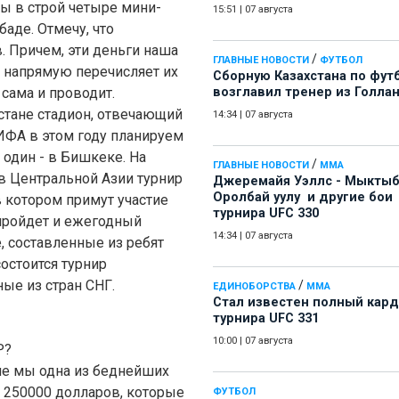
ы в строй четыре мини-
15:51
|
07 августа
баде. Отмечу, что
. Причем, эти деньги наша
/
ГЛАВНЫЕ НОВОСТИ
ФУТБОЛ
 напрямую перечисляет их
Сборную Казахстана по фут
сама и проводит.
возглавил тренер из Голла
стане стадион, отвечающий
14:34
|
07 августа
ИФА в этом году планируем
 один - в Бишкеке. На
/
ГЛАВНЫЕ НОВОСТИ
ММА
в Центральной Азии турнир
Джеремайя Уэллс - Мыкты
Оролбай уулу и другие бои
 котором примут участие
турнира UFC 330
пройдет и ежегодный
14:34
|
07 августа
, составленные из ребят
остоится турнир
ые из стран СНГ.
/
ЕДИНОБОРСТВА
ММА
Стал известен полный кард
турнира UFC 331
10:00
|
07 августа
Р?
еле мы одна из беднейших
 250000 долларов, которые
ФУТБОЛ