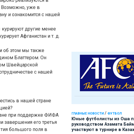
широко реализуются в
. Возможно, уже в
ану и ознакомится с нашей
ы курируют другие менее
урирует Афганистан и т. д.
 и об этом мы также
дином Блаттером. Он
вом Швейцарской
отрудничестве с нашей
естись в нашей стране
цией?
/
ГЛАВНЫЕ НОВОСТИ
ФУТБОЛ
тране при поддержке ФИФА
Юные футболисты из Оша 
ии завершения его третья
руководством Азамата Бай
ытия большого поля в
участвуют в турнире в Каза