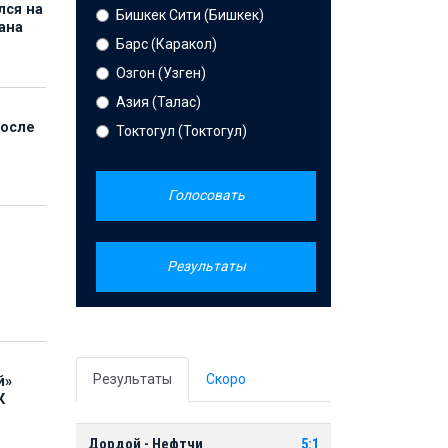
лся на
Бишкек Сити (Бишкек)
ана
Барс (Каракол)
Озгон (Узген)
Азия (Талас)
после
Токтогул (Токтогул)
Голосовать
Результаты
Результаты
Скоро
й»
К
Дордой - Нефтчи
5:1