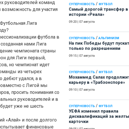
сех руководителей команд
/
СУПЕРНОВОСТЬ
ФУТБОЛ
ли возможность для участия
Самый дорогой трансфер в
истории «Реала»
09:20
|
07 августа
ь Футбольная Лига
оду?
офессионализации футбола в
/
СУПЕРНОВОСТЬ
АЛЬПИНИЗМ
На пик Победы будут пуска
 созданная нами Лига
только по разрешениям
едение чемпионата страны
09:15
|
07 августа
он для Лиги первый,
сов, но чемпионат идет
команды из четырех
/
СУПЕРНОВОСТЬ
ФУТБОЛ
Мохаммед Салах продолжи
о дебют удался, а в
карьеру в «Трабзонспоре»
совместно с Лигой мы
09:10
|
07 августа
ров, просить понимания со
нальных руководителей и в
будет уже не шесть
/
СУПЕРНОВОСТЬ
ФУТБОЛ
УЕФА изменил правила
дисквалификаций за желт
ий «Алай» и после долгого
карточки
 испытывает финансовые
09:05
|
07 августа