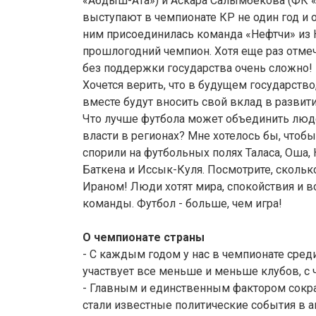
«Абдыш-Ата») и Аскара Салымбекова (ФК 
выступают в чемпионате КР не один год и 
ним присоединилась команда «Нефтчи» из 
прошлогодний чемпион. Хотя еще раз отмеч
без поддержки государства очень сложно!
Хочется верить, что в будущем государств
вместе будут вносить свой вклад в развит
Что лучше футбола может объединить люде
власти в регионах? Мне хотелось бы, что
спорили на футбольных полях Таласа, Оша, 
Баткена и Иссык-Куля. Посмотрите, скольк
Ираном! Люди хотят мира, спокойствия и в
команды. Футбол - больше, чем игра!
О чемпионате страны
- С каждым годом у нас в чемпионате сре
участвует все меньше и меньше клубов, с 
- Главным и единственным фактором сокр
стали известные политические события в а