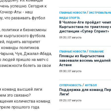
«Дордой»). Их команды
очень успешно. Сегодня к
Кочкор-Аты - наш
/
ГЛАВНЫЕ НОВОСТИ
ЭКСТРЕМАЛЬН
у, что развивать футбол
ВИДЫ СПОРТА
В Чолпон-Ате пройдет чем
Кыргызстана по триатлону 
о, политики и бизнесмены
дистанции «Супер Спринт»
ие кыргызского футбола.
09:35
|
07 августа
й, поднять авторитет
бы команды политиков
/
ГЛАВНЫЕ НОВОСТИ
ПЛАВАНИЕ
Нарына, Чуя, Джалал-Абада,
Пловцы из Кыргызстана
о людей пришло на матч с
завоевали восемь медалей
Астане
озможности болеть за свои
09:30
|
07 августа
/
СУПЕРНОВОСТЬ
ФУТБОЛ
ди команд высшей лиги
Поддержка для команд Пе
Лиги!
чем это связано?
ащения количества команд
09:25
|
07 августа
преле прошлого года.