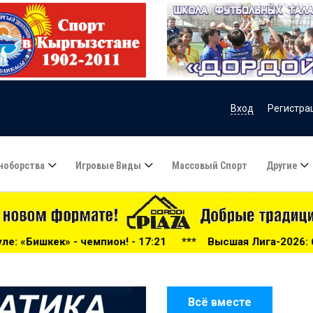
Вход
Регистра
ноборства
Игровые Виды
Массовый Спорт
Другие
 - 17:21
***
Высшая Лига-2026: беспощадный «Дордой», 
Всё вместе