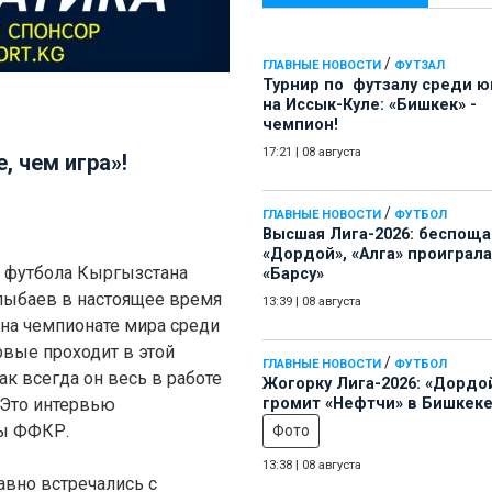
/
ГЛАВНЫЕ НОВОСТИ
ФУТЗАЛ
Турнир по футзалу среди 
на Иссык-Куле: «Бишкек» -
чемпион!
17:21
|
08 августа
, чем игра»!
/
ГЛАВНЫЕ НОВОСТИ
ФУТБОЛ
Высшая Лига-2026: беспощ
«Дордой», «Алга» проиграла
 футбола Кыргызстана
«Барсу»
лыбаев в настоящее время
13:39
|
08 августа
 на чемпионате мира среди
вые проходит в этой
/
ГЛАВНЫЕ НОВОСТИ
ФУТБОЛ
ак всегда он весь в работе
Жогорку Лига-2026: «Дордо
 Это интервью
громит «Нефтчи» в Бишкеке
бы ФФКР.
Фото
13:38
|
08 августа
авно встречались с