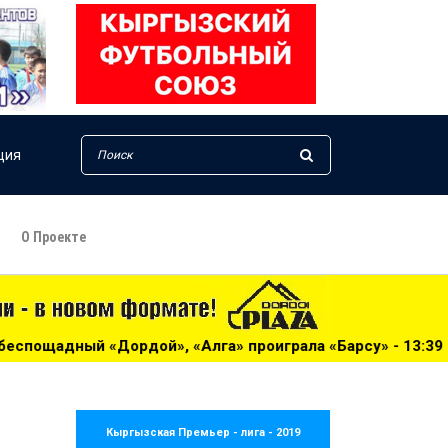
ция
О Проекте
«Алга» проиграла «Барсу» - 13:39
***
Жогорку Лига-20
Кыргызская Премьер - лига - 2019