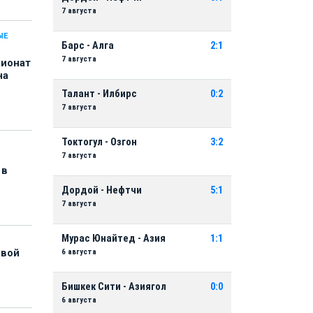
7 августа
ЫЕ
Барс - Алга
2:1
7 августа
пионат
на
Талант - Илбирс
0:2
7 августа
Токтогул - Озгон
3:2
7 августа
 в
Дордой - Нефтчи
5:1
7 августа
Мурас Юнайтед - Азия
1:1
6 августа
рвой
Бишкек Сити - Азиягол
0:0
6 августа