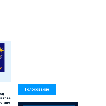
Голосование
под
матова
хстане