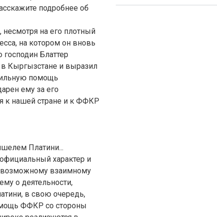
асскажите подробнее об
ь, несмотря на его плотный
сса, на котором он вновь
о господин Блаттер
 в Кыргызстане и выразил
сильную помощь
арен ему за его
ся к нашей стране и к ФФКР
шелем Платини...
а официальный характер и
о возможному взаимному
ему о деятельности,
атини, в свою очередь,
омощь ФФКР со стороны