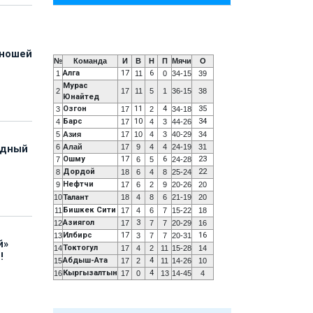
юношей
№
Команда
И
В
Н
П
Мячи
О
Алга
17
6
1
11
0
34-15
39
Мурас
2
17
11
5
1
36-15
38
Юнайтед
Озгон
11
4
35
3
17
2
34-18
Барс
10
34
4
17
4
3
44-26
5
Азия
17
10
4
3
40-29
34
6
Алай
17
9
4
4
24-19
31
адный
Ошму
17
6
23
7
6
5
24-28
Дордой
22
8
18
6
4
8
25-24
Нефтчи
9
17
6
2
9
20-26
20
10
Талант
18
4
8
6
21-19
20
Бишкек Сити
11
17
4
6
7
15-22
18
Азиягол
3
12
17
7
7
20-29
16
Илбирс
17
16
13
3
7
7
20-31
й»
Токтогул
14
17
4
2
11
15-28
14
!
Абдыш-Ата
4
15
17
2
11
14-26
10
Кыргызалтын
4
16
17
0
13
14-45
4