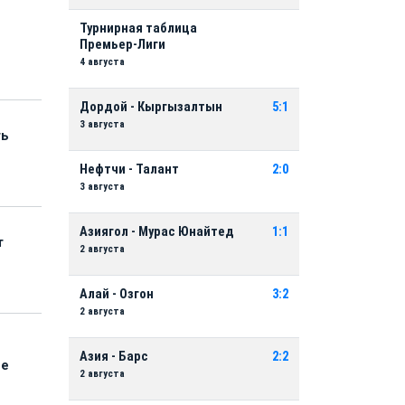
Турнирная таблица
Премьер-Лиги
4 августа
Дордой - Кыргызалтын
5:1
3 августа
ть
Нефтчи - Талант
2:0
3 августа
Азиягол - Мурас Юнайтед
1:1
т
2 августа
Алай - Озгон
3:2
2 августа
Азия - Барс
2:2
ые
2 августа