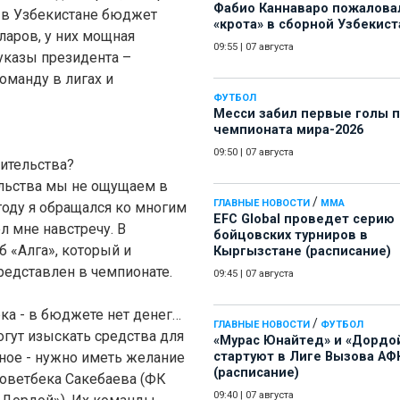
Фабио Каннаваро пожалова
 в Узбекистане бюджет
«крота» в сборной Узбекист
ларов, у них мощная
09:55
|
07 августа
указы президента –
манду в лигах и
ФУТБОЛ
Месси забил первые голы 
чемпионата мира-2026
09:50
|
07 августа
вительства?
ельства мы не ощущаем в
/
ГЛАВНЫЕ НОВОСТИ
ММА
году я обращался ко многим
EFC Global проведет серию
 мне навстречу. В
бойцовских турниров в
 «Алга», который и
Кыргызстане (расписание)
едставлен в чемпионате.
09:45
|
07 августа
рка - в бюджете нет денег…
/
ГЛАВНЫЕ НОВОСТИ
ФУТБОЛ
огут изыскать средства для
«Мурас Юнайтед» и «Дордо
вное - нужно иметь желание
стартуют в Лиге Вызова АФ
(расписание)
Советбека Сакебаева (ФК
09:40
|
07 августа