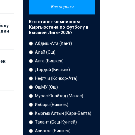
Все опросы
Кто станет чемпионом
болу
Кыргызстана по футболу в
ндии
Высшей Лиге-2026?
Абдыш-Ата (Кант)
Алай (Ош)
Алга (Бишкек)
бек
Дордой (Бишкек)
Нефтчи (Кочкор-Ата)
ОшМУ (Ош)
Мурас Юнайтед (Манас)
Илбирс (Бишкек)
Кыргыз Алтын (Кара-Балта)
Талант (Беш-Кунгей)
Азиагол (Бишкек)