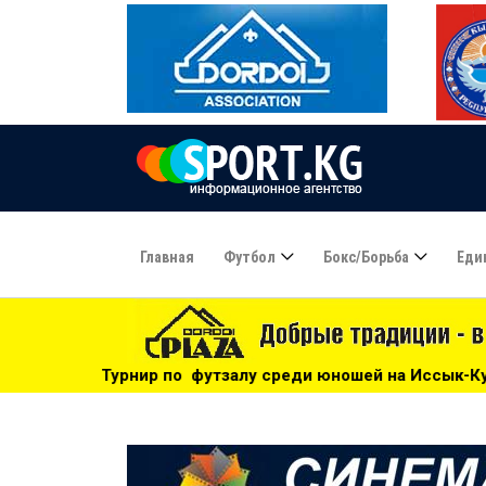
Главная
Футбол
Бокс/борьба
Еди
футзалу среди юношей на Иссык-Куле: «Бишкек» - чемпион!