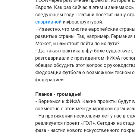
УЕФА через различные проекты, которые 
Европе. Как раз сейчас я этим и занимаюсь
следующем году Платини посетит нашу стр
спортивной
инфраструктурой.
- Известно, что многие европейские стран
развитые страны. Так, например, Германия к
Может, и нам стоит пойти по их пути?
- Да, такая практика в футболе существует,
разговаривали с президентом ФИФА госпо
обещал обсудить этот вопрос с руководст
Федерации футбола о возможном тесном с
федерацией.
Планов - громадье!
- Вернемся к ФИФА. Какие проекты будут в
совместно с этой международной организа
- На протяжении нескольких лет у нас в с
реализуется проект «ГОЛ». Сегодня на стад
фаза - настил нового искусственного покр