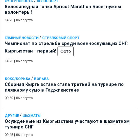
/
СУПЕРНОВОСТЬ
ВЕЛОСПОРТ
Велосипедная гонка Apricot Marathon Race: нужны
волонтеры!
14:25
|
06 августа
/
ГЛАВНЫЕ НОВОСТИ
СТРЕЛКОВЫЙ СПОРТ
Чемпионат по стрельбе среди военнослужащих СНГ:
Кыргызстан - первый!
Фото
14:25
|
06 августа
/
БОКС/БОРЬБА
БОРЬБА
Сборная Кыргызстана стала третьей на турнире по
пляжному сумо в Таджикистане
09:50
|
06 августа
/
ДРУГИЕ
ШАХМАТЫ
Осужденные из Кыргызстана участвуют в шахматном
турнире СНГ
09:45
|
06 августа