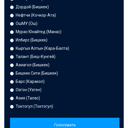
Дордой (Бишкек)
Нефтчи (Кочкор-Ата)
ОшМУ (Ош)
Мурас Юнайтед (Манас)
Илбирс (Бишкек)
Кыргыз Алтын (Кара-Балта)
Талант (Беш-Кунгей)
Азиагол (Бишкек)
Бишкек Сити (Бишкек)
Барс (Каракол)
Озгон (Узген)
Азия (Талас)
Токтогул (Токтогул)
Голосовать