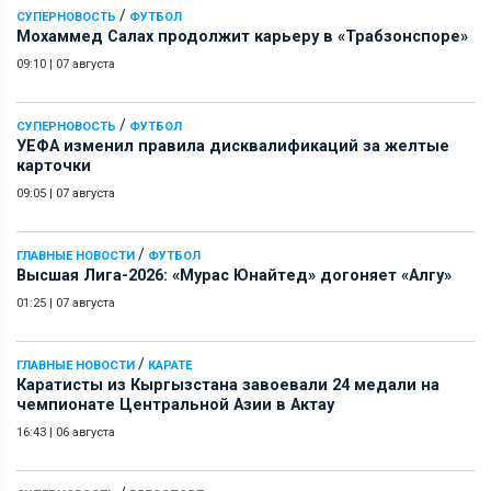
/
СУПЕРНОВОСТЬ
ФУТБОЛ
Мохаммед Салах продолжит карьеру в «Трабзонспоре»
09:10
|
07 августа
/
СУПЕРНОВОСТЬ
ФУТБОЛ
УЕФА изменил правила дисквалификаций за желтые
карточки
09:05
|
07 августа
/
ГЛАВНЫЕ НОВОСТИ
ФУТБОЛ
Высшая Лига-2026: «Мурас Юнайтед» догоняет «Алгу»
01:25
|
07 августа
/
ГЛАВНЫЕ НОВОСТИ
КАРАТЕ
Каратисты из Кыргызстана завоевали 24 медали на
чемпионате Центральной Азии в Актау
16:43
|
06 августа