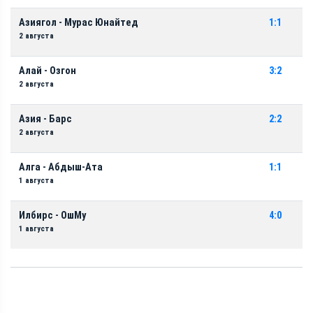
Азиягол - Мурас Юнайтед
1:1
2 августа
Алай - Озгон
3:2
2 августа
Азия - Барс
2:2
2 августа
Алга - Абдыш-Ата
1:1
1 августа
Илбирс - ОшМу
4:0
1 августа