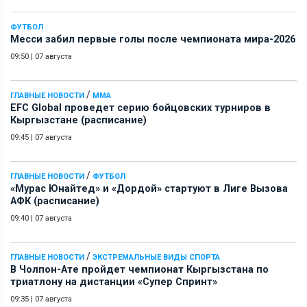
ФУТБОЛ
Месси забил первые голы после чемпионата мира-2026
09:50
|
07 августа
/
ГЛАВНЫЕ НОВОСТИ
ММА
EFC Global проведет серию бойцовских турниров в
Кыргызстане (расписание)
09:45
|
07 августа
/
ГЛАВНЫЕ НОВОСТИ
ФУТБОЛ
«Мурас Юнайтед» и «Дордой» стартуют в Лиге Вызова
АФК (расписание)
09:40
|
07 августа
/
ГЛАВНЫЕ НОВОСТИ
ЭКСТРЕМАЛЬНЫЕ ВИДЫ СПОРТА
В Чолпон-Ате пройдет чемпионат Кыргызстана по
триатлону на дистанции «Супер Спринт»
09:35
|
07 августа