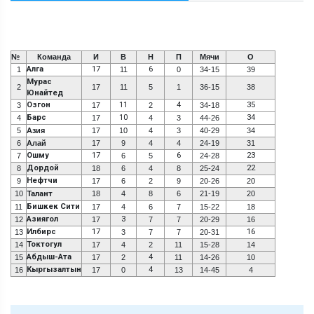
№
Команда
И
В
Н
П
Мячи
О
Алга
17
6
1
11
0
34-15
39
Мурас
2
17
11
5
1
36-15
38
Юнайтед
Озгон
11
4
35
3
17
2
34-18
Барс
10
34
4
17
4
3
44-26
5
Азия
17
10
4
3
40-29
34
6
Алай
17
9
4
4
24-19
31
Ошму
17
6
23
7
6
5
24-28
Дордой
22
8
18
6
4
8
25-24
Нефтчи
9
17
6
2
9
20-26
20
10
Талант
18
4
8
6
21-19
20
Бишкек Сити
11
17
4
6
7
15-22
18
Азиягол
3
12
17
7
7
20-29
16
Илбирс
17
16
13
3
7
7
20-31
Токтогул
14
17
4
2
11
15-28
14
Абдыш-Ата
4
15
17
2
11
14-26
10
Кыргызалтын
4
16
17
0
13
14-45
4