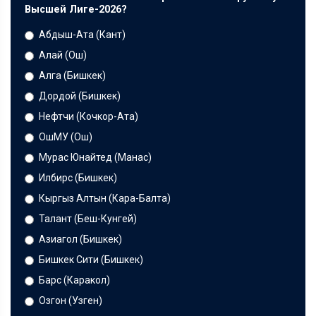
Высшей Лиге-2026?
Абдыш-Ата (Кант)
Алай (Ош)
Алга (Бишкек)
Дордой (Бишкек)
Нефтчи (Кочкор-Ата)
ОшМУ (Ош)
Мурас Юнайтед (Манас)
Илбирс (Бишкек)
Кыргыз Алтын (Кара-Балта)
Талант (Беш-Кунгей)
Азиагол (Бишкек)
Бишкек Сити (Бишкек)
Барс (Каракол)
Озгон (Узген)