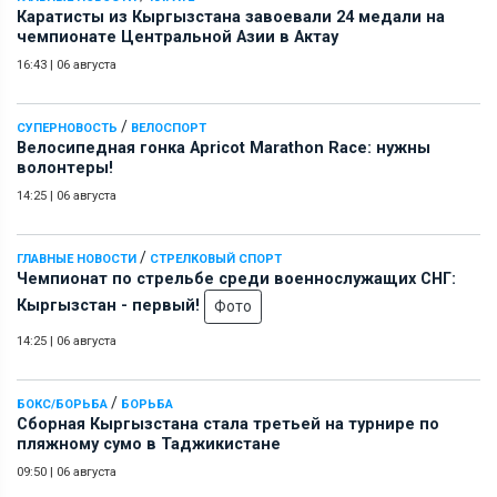
Каратисты из Кыргызстана завоевали 24 медали на
чемпионате Центральной Азии в Актау
16:43
|
06 августа
/
СУПЕРНОВОСТЬ
ВЕЛОСПОРТ
Велосипедная гонка Apricot Marathon Race: нужны
волонтеры!
14:25
|
06 августа
/
ГЛАВНЫЕ НОВОСТИ
СТРЕЛКОВЫЙ СПОРТ
Чемпионат по стрельбе среди военнослужащих СНГ:
Кыргызстан - первый!
Фото
14:25
|
06 августа
/
БОКС/БОРЬБА
БОРЬБА
Сборная Кыргызстана стала третьей на турнире по
пляжному сумо в Таджикистане
09:50
|
06 августа