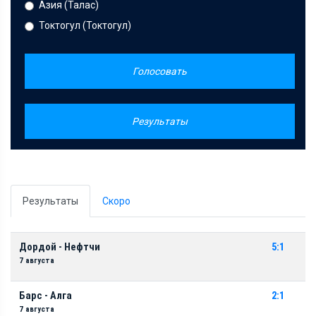
Азия (Талас)
Токтогул (Токтогул)
Голосовать
Результаты
Результаты
Скоро
Дордой - Нефтчи
5:1
7 августа
Барс - Алга
2:1
7 августа