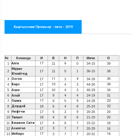
Кыргызская Премьер - лига - 2019
№
Команда
И
В
Н
П
Мячи
О
Алга
17
6
1
11
0
34-15
39
Мурас
2
17
11
5
1
36-15
38
Юнайтед
Озгон
11
4
35
3
17
2
34-18
Барс
10
34
4
17
4
3
44-26
5
Азия
17
10
4
3
40-29
34
6
Алай
17
9
4
4
24-19
31
Ошму
17
6
23
7
6
5
24-28
Дордой
22
8
18
6
4
8
25-24
Нефтчи
9
17
6
2
9
20-26
20
10
Талант
18
4
8
6
21-19
20
Бишкек Сити
11
17
4
6
7
15-22
18
Азиягол
3
12
17
7
7
20-29
16
Илбирс
17
16
13
3
7
7
20-31