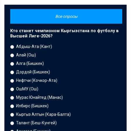
Все опросы
Кто станет чемпионом Кыргызстана по футболу в
Высшей Лиге-2026?
Абдыш-Ата (Кант)
Алай (Ош)
Алга (Бишкек)
Дордой (Бишкек)
Нефтчи (Кочкор-Ата)
ОшМУ (Ош)
Мурас Юнайтед (Манас)
Илбирс (Бишкек)
Кыргыз Алтын (Кара-Балта)
Талант (Беш-Кунгей)