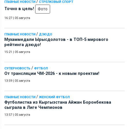
/
ГЛАВНЫЕ НОВОСТИ
СТРЕЛКОВЫЙ СПОРТ
Точно в цель!
Фото
16:27
|
05 августа
/
ГЛАВНЫЕ НОВОСТИ
ДЗЮДО
Мухаммедали Ырысдолотов - в ТОП-5 мирового
рейтинга дзюдо!
15:21
|
05 августа
/
СУПЕРНОВОСТЬ
ФУТБОЛ
От трансляции ЧМ-2026 - к новым проектам!
13:59
|
05 августа
/
ГЛАВНЫЕ НОВОСТИ
ЖЕНСКИЙ ФУТБОЛ
Футболистка из Кыргызстана Айжан Боронбекова
сыграла в Лиге Чемпионов
13:57
|
05 августа