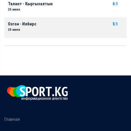
Талант - Кыргызалтын
6:1
25 июля
Озгон - Илбирс
5:1
25 июля
Главная