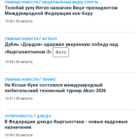
/
ГЛАВНЫЕ НОВОСТИ
НАЦИОНАЛЬНЫЕ ВИДЫ СПОРТА
Толобай уулу Илгиз назначен Вице-президентом
Международной Федерации кок-бору
13:56
|
05 августа
/
ГЛАВНЫЕ НОВОСТИ
ФУТБОЛ
Дубль «Дордоя» одержал уверенную победу над
«Кыргызалтыном-2»
Фото
13:54
|
05 августа
/
ГЛАВНЫЕ НОВОСТИ
ТЕННИС
На Иссык-Куле состоялся международный
любительский теннисный турнир Akun-2026
13:51
|
05 августа
/
СУПЕРНОВОСТЬ
ДЗЮДО
В Федерации дзюдо Кыргызстана - новые кадровые
назначения
13:50
|
05 августа