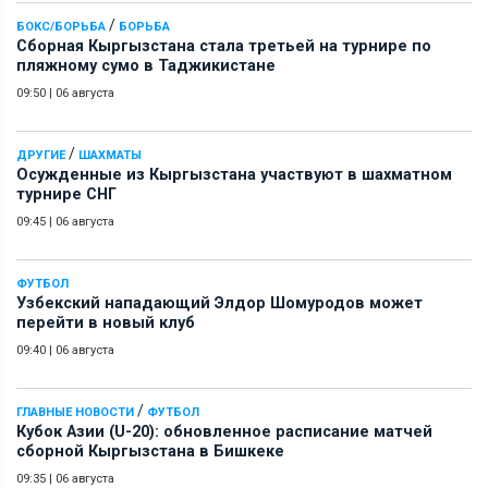
/
БОКС/БОРЬБА
БОРЬБА
Сборная Кыргызстана стала третьей на турнире по
пляжному сумо в Таджикистане
09:50
|
06 августа
/
ДРУГИЕ
ШАХМАТЫ
Осужденные из Кыргызстана участвуют в шахматном
турнире СНГ
09:45
|
06 августа
ФУТБОЛ
Узбекский нападающий Элдор Шомуродов может
перейти в новый клуб
09:40
|
06 августа
/
ГЛАВНЫЕ НОВОСТИ
ФУТБОЛ
Кубок Азии (U-20): обновленное расписание матчей
сборной Кыргызстана в Бишкеке
09:35
|
06 августа