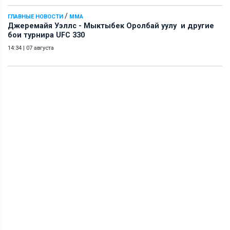
/
ГЛАВНЫЕ НОВОСТИ
ММА
Джеремайя Уэллс - Мыктыбек Оролбай уулу и другие
бои турнира UFC 330
14:34
|
07 августа