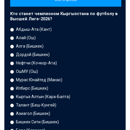
Кто станет чемпионом Кыргызстана по футболу в
Высшей Лиге-2026?
Абдыш-Ата (Кант)
Алай (Ош)
Алга (Бишкек)
Дордой (Бишкек)
Нефтчи (Кочкор-Ата)
ОшМУ (Ош)
Мурас Юнайтед (Манас)
Илбирс (Бишкек)
Кыргыз Алтын (Кара-Балта)
Талант (Беш-Кунгей)
Азиагол (Бишкек)
Бишкек Сити (Бишкек)