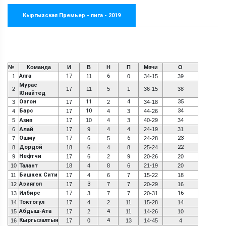
Кыргызская Премьер - лига - 2019
№
Команда
И
В
Н
П
Мячи
О
Алга
17
6
1
11
0
34-15
39
Мурас
2
17
11
5
1
36-15
38
Юнайтед
Озгон
11
4
35
3
17
2
34-18
Барс
10
34
4
17
4
3
44-26
5
Азия
17
10
4
3
40-29
34
6
Алай
17
9
4
4
24-19
31
Ошму
17
6
23
7
6
5
24-28
Дордой
22
8
18
6
4
8
25-24
Нефтчи
9
17
6
2
9
20-26
20
10
Талант
18
4
8
6
21-19
20
Бишкек Сити
11
17
4
6
7
15-22
18
Азиягол
3
12
17
7
7
20-29
16
Илбирс
17
16
13
3
7
7
20-31
Токтогул
14
17
4
2
11
15-28
14
Абдыш-Ата
4
15
17
2
11
14-26
10
Кыргызалтын
4
16
17
0
13
14-45
4