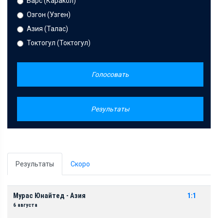
Барс (Каракол)
Озгон (Узген)
Азия (Талас)
Токтогул (Токтогул)
Голосовать
Результаты
Результаты
Скоро
Мурас Юнайтед - Азия
1:1
6 августа