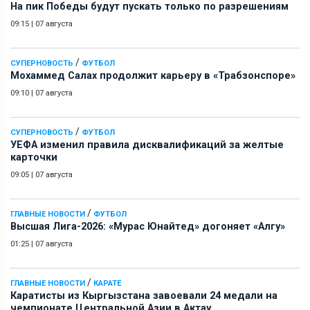
На пик Победы будут пускать только по разрешениям
09:15
|
07 августа
/
СУПЕРНОВОСТЬ
ФУТБОЛ
Мохаммед Салах продолжит карьеру в «Трабзонспоре»
09:10
|
07 августа
/
СУПЕРНОВОСТЬ
ФУТБОЛ
УЕФА изменил правила дисквалификаций за желтые
карточки
09:05
|
07 августа
/
ГЛАВНЫЕ НОВОСТИ
ФУТБОЛ
Высшая Лига-2026: «Мурас Юнайтед» догоняет «Алгу»
01:25
|
07 августа
/
ГЛАВНЫЕ НОВОСТИ
КАРАТЕ
Каратисты из Кыргызстана завоевали 24 медали на
чемпионате Центральной Азии в Актау