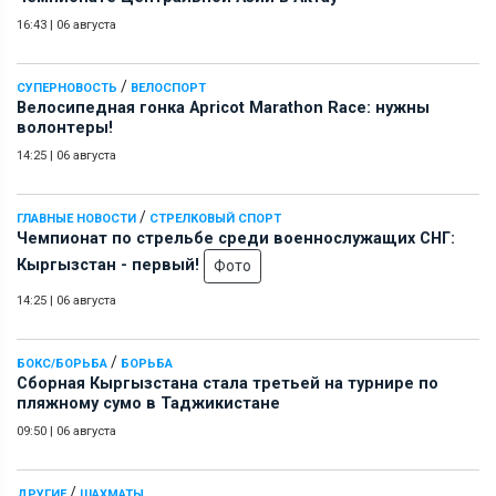
16:43
|
06 августа
/
СУПЕРНОВОСТЬ
ВЕЛОСПОРТ
Велосипедная гонка Apricot Marathon Race: нужны
волонтеры!
14:25
|
06 августа
/
ГЛАВНЫЕ НОВОСТИ
СТРЕЛКОВЫЙ СПОРТ
Чемпионат по стрельбе среди военнослужащих СНГ:
Кыргызстан - первый!
Фото
14:25
|
06 августа
/
БОКС/БОРЬБА
БОРЬБА
Сборная Кыргызстана стала третьей на турнире по
пляжному сумо в Таджикистане
09:50
|
06 августа
/
ДРУГИЕ
ШАХМАТЫ