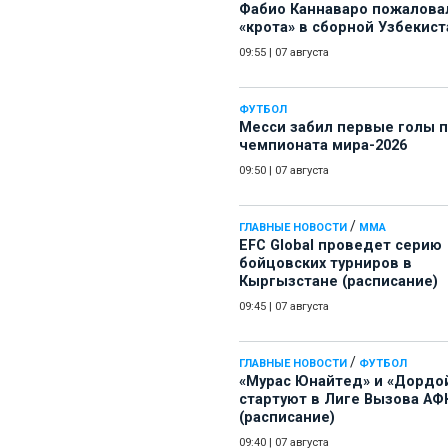
Фабио Каннаваро пожалова
«крота» в сборной Узбекист
09:55
|
07 августа
ФУТБОЛ
Месси забил первые голы 
чемпионата мира-2026
09:50
|
07 августа
/
ГЛАВНЫЕ НОВОСТИ
ММА
EFC Global проведет серию
бойцовских турниров в
Кыргызстане (расписание)
09:45
|
07 августа
/
ГЛАВНЫЕ НОВОСТИ
ФУТБОЛ
«Мурас Юнайтед» и «Дордо
стартуют в Лиге Вызова АФ
(расписание)
09:40
|
07 августа