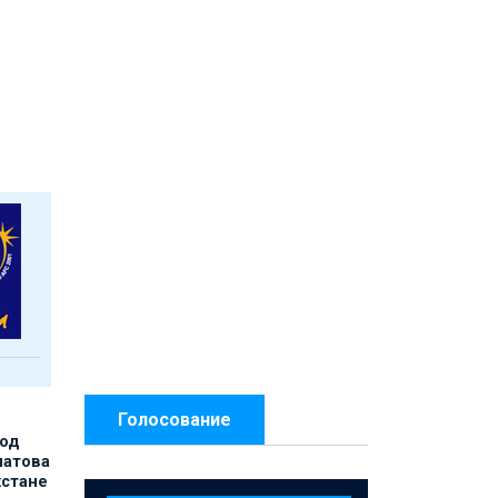
Голосование
под
матова
хстане