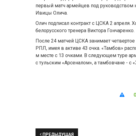
первый матч армейцев под руководством н
Ивицы Олича.
Олич подписал контракт с ЦСКА 2 апреля. Х
белорусского тренера Виктора Гончаренко.
После 24 матчей ЦСКА занимает четвертое 
РПЛ, имея в активе 43 очка. «Тамбов» расп
м месте с 13 очками. В следующем туре а
с тульским «Арсеналом», а тамбовчане - с 
ПРЕДЫДУЩАЯ