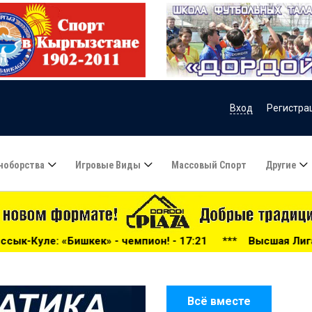
Вход
Регистра
ноборства
Игровые Виды
Массовый Спорт
Другие
мпион! - 17:21
***
Высшая Лига-2026: беспощадный «До
Всё вместе