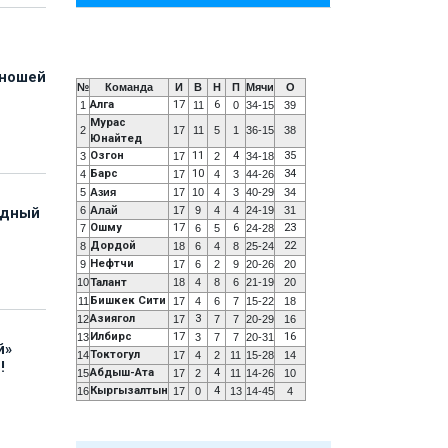
юношей
№
Команда
И
В
Н
П
Мячи
О
Алга
17
6
1
11
0
34-15
39
Мурас
2
17
11
5
1
36-15
38
Юнайтед
Озгон
11
4
35
3
17
2
34-18
Барс
10
34
4
17
4
3
44-26
5
Азия
17
10
4
3
40-29
34
6
Алай
17
9
4
4
24-19
31
адный
Ошму
17
6
23
7
6
5
24-28
Дордой
22
8
18
6
4
8
25-24
Нефтчи
9
17
6
2
9
20-26
20
10
Талант
18
4
8
6
21-19
20
Бишкек Сити
11
17
4
6
7
15-22
18
Азиягол
3
12
17
7
7
20-29
16
Илбирс
17
16
13
3
7
7
20-31
й»
Токтогул
14
17
4
2
11
15-28
14
!
Абдыш-Ата
4
15
17
2
11
14-26
10
Кыргызалтын
4
16
17
0
13
14-45
4