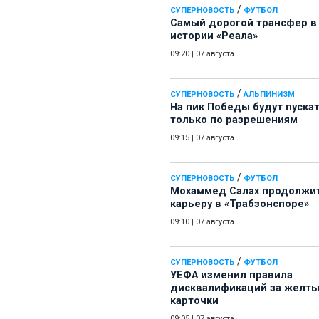
/
СУПЕРНОВОСТЬ
ФУТБОЛ
Самый дорогой трансфер в
истории «Реала»
09:20
|
07 августа
/
СУПЕРНОВОСТЬ
АЛЬПИНИЗМ
На пик Победы будут пуска
только по разрешениям
09:15
|
07 августа
/
СУПЕРНОВОСТЬ
ФУТБОЛ
Мохаммед Салах продолжи
карьеру в «Трабзонспоре»
09:10
|
07 августа
/
СУПЕРНОВОСТЬ
ФУТБОЛ
УЕФА изменил правила
дисквалификаций за желт
карточки
09:05
|
07 августа