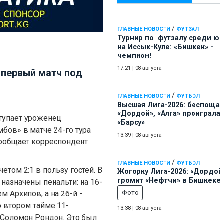
/
ГЛАВНЫЕ НОВОСТИ
ФУТЗАЛ
Турнир по футзалу среди 
на Иссык-Куле: «Бишкек» -
чемпион!
17:21
|
08 августа
 первый матч под
/
ГЛАВНЫЕ НОВОСТИ
ФУТБОЛ
Высшая Лига-2026: беспощ
«Дордой», «Алга» проиграла
тупает уроженец
«Барсу»
бов» в матче 24-го тура
13:39
|
08 августа
сообщает корреспондент
/
ГЛАВНЫЕ НОВОСТИ
ФУТБОЛ
етом 2:1 в пользу гостей. В
Жогорку Лига-2026: «Дордо
громит «Нефтчи» в Бишкеке
назначены пенальти: на 16-
Фото
 Архипов, а на 26-й -
 втором тайме 11-
13:38
|
08 августа
Соломон Рондон. Это был