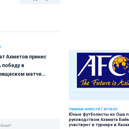
Л
ат Ахметов принес
 победу в
рищеском матче...
/
ГЛАВНЫЕ НОВОСТИ
ФУТБОЛ
Юные футболисты из Оша 
руководством Азамата Бай
участвуют в турнире в Каза