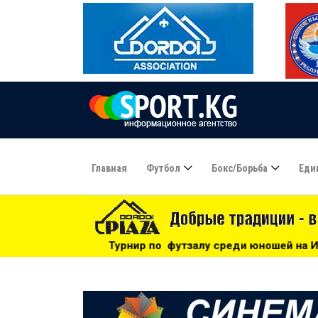
Главная
Футбол
Бокс/борьба
Еди
нир по футзалу среди юношей на Иссык-Куле: «Бишкек» - че