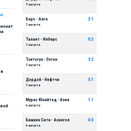
7 августа
ЫЕ
Барс - Алга
2:1
7 августа
пионат
на
Талант - Илбирс
0:2
7 августа
Токтогул - Озгон
3:2
7 августа
 в
Дордой - Нефтчи
5:1
7 августа
Мурас Юнайтед - Азия
1:1
6 августа
рвой
Бишкек Сити - Азиягол
0:0
6 августа