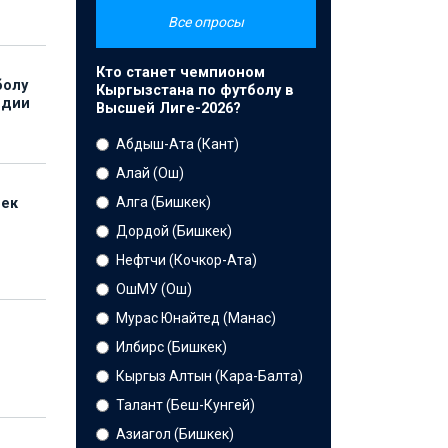
Все опросы
Кто станет чемпионом
болу
Кыргызстана по футболу в
ндии
Высшей Лиге-2026?
Абдыш-Ата (Кант)
Алай (Ош)
Алга (Бишкек)
бек
Дордой (Бишкек)
Нефтчи (Кочкор-Ата)
ОшМУ (Ош)
Мурас Юнайтед (Манас)
Илбирс (Бишкек)
Кыргыз Алтын (Кара-Балта)
Талант (Беш-Кунгей)
Азиагол (Бишкек)