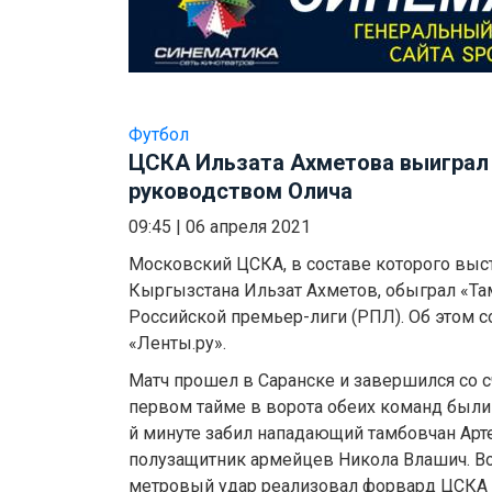
Футбол
ЦСКА Ильзата Ахметова выиграл
руководством Олича
09:45
|
06 апреля 2021
Московский ЦСКА, в составе которого выс
Кыргызстана Ильзат Ахметов, обыграл «Там
Российской премьер-лиги (РПЛ). Об этом 
«Ленты.ру».
Матч прошел в Саранске и завершился со сч
первом тайме в ворота обеих команд были 
й минуте забил нападающий тамбовчан Артем
полузащитник армейцев Никола Влашич. Во
метровый удар реализовал форвард ЦСКА 