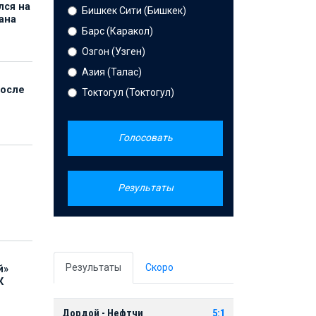
лся на
Бишкек Сити (Бишкек)
ана
Барс (Каракол)
Озгон (Узген)
Азия (Талас)
после
Токтогул (Токтогул)
Голосовать
Результаты
Результаты
Скоро
й»
К
Дордой - Нефтчи
5:1