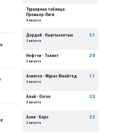
Турнирная таблица
Премьер-Лиги
4 августа
Дордой - Кыргызалтын
5:1
3 августа
ть
Нефтчи - Талант
2:0
3 августа
Азиягол - Мурас Юнайтед
1:1
т
2 августа
Алай - Озгон
3:2
2 августа
Азия - Барс
2:2
ые
2 августа