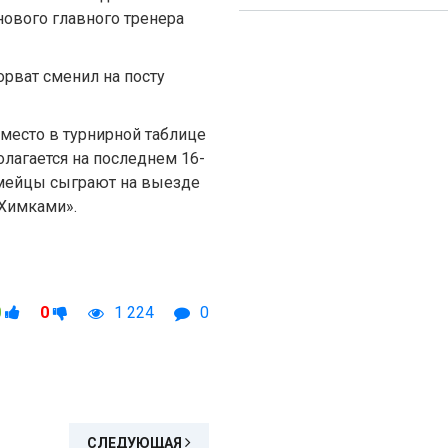
ового главного тренера
орват сменил на посту
место в турнирной таблице
олагается на последнем 16-
рмейцы сыграют на выезде
«Химками».
0
0
1 224
0
СЛЕДУЮЩАЯ