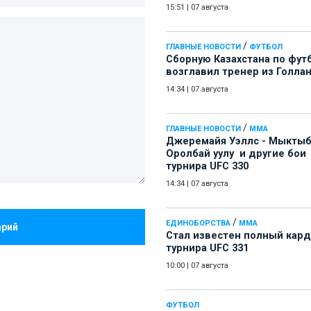
15:51
|
07 августа
/
ГЛАВНЫЕ НОВОСТИ
ФУТБОЛ
Сборную Казахстана по фут
возглавил тренер из Голла
14:34
|
07 августа
/
ГЛАВНЫЕ НОВОСТИ
ММА
Джеремайя Уэллс - Мыкты
Оролбай уулу и другие бои
турнира UFC 330
14:34
|
07 августа
/
ЕДИНОБОРСТВА
ММА
арий
Стал известен полный кард
турнира UFC 331
10:00
|
07 августа
ФУТБОЛ