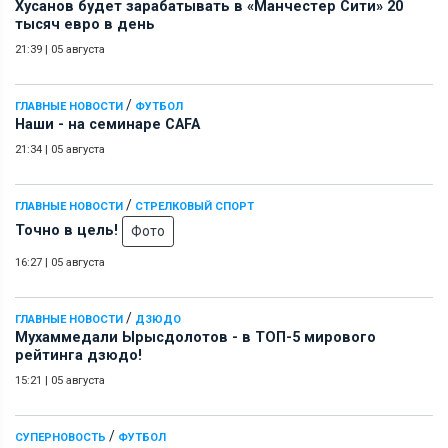
Хусанов будет зарабатывать в «Манчестер Сити» 20
тысяч евро в день
21:39
|
05 августа
/
ГЛАВНЫЕ НОВОСТИ
ФУТБОЛ
Наши - на семинаре СAFA
21:34
|
05 августа
/
ГЛАВНЫЕ НОВОСТИ
СТРЕЛКОВЫЙ СПОРТ
Точно в цель!
Фото
16:27
|
05 августа
/
ГЛАВНЫЕ НОВОСТИ
ДЗЮДО
Мухаммедали Ырысдолотов - в ТОП-5 мирового
рейтинга дзюдо!
15:21
|
05 августа
/
СУПЕРНОВОСТЬ
ФУТБОЛ