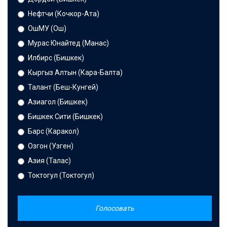
Нефтчи (Кочкор-Ата)
ОшМУ (Ош)
Мурас Юнайтед (Манас)
Илбирс (Бишкек)
Кыргыз Алтын (Кара-Балта)
Талант (Беш-Кунгей)
Азиагол (Бишкек)
Бишкек Сити (Бишкек)
Барс (Каракол)
Озгон (Узген)
Азия (Талас)
Токтогул (Токтогул)
Голосовать