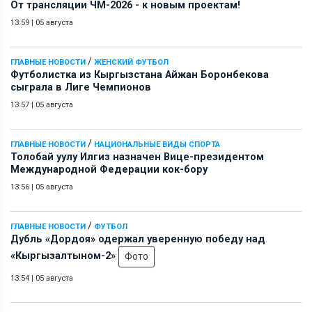
От трансляции ЧМ-2026 - к новым проектам!
13:59
|
05 августа
/
ГЛАВНЫЕ НОВОСТИ
ЖЕНСКИЙ ФУТБОЛ
Футболистка из Кыргызстана Айжан Боронбекова
сыграла в Лиге Чемпионов
13:57
|
05 августа
/
ГЛАВНЫЕ НОВОСТИ
НАЦИОНАЛЬНЫЕ ВИДЫ СПОРТА
Толобай уулу Илгиз назначен Вице-президентом
Международной Федерации кок-бору
13:56
|
05 августа
/
ГЛАВНЫЕ НОВОСТИ
ФУТБОЛ
Дубль «Дордоя» одержал уверенную победу над
«Кыргызалтыном-2»
Фото
13:54
|
05 августа