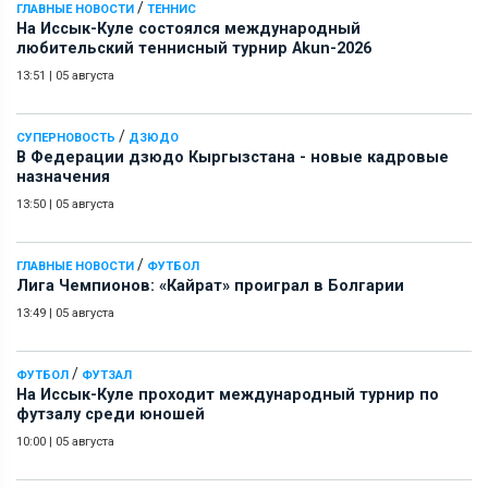
/
ГЛАВНЫЕ НОВОСТИ
ТЕННИС
На Иссык-Куле состоялся международный
любительский теннисный турнир Akun-2026
13:51
|
05 августа
/
СУПЕРНОВОСТЬ
ДЗЮДО
В Федерации дзюдо Кыргызстана - новые кадровые
назначения
13:50
|
05 августа
/
ГЛАВНЫЕ НОВОСТИ
ФУТБОЛ
Лига Чемпионов: «Кайрат» проиграл в Болгарии
13:49
|
05 августа
/
ФУТБОЛ
ФУТЗАЛ
На Иссык-Куле проходит международный турнир по
футзалу среди юношей
10:00
|
05 августа