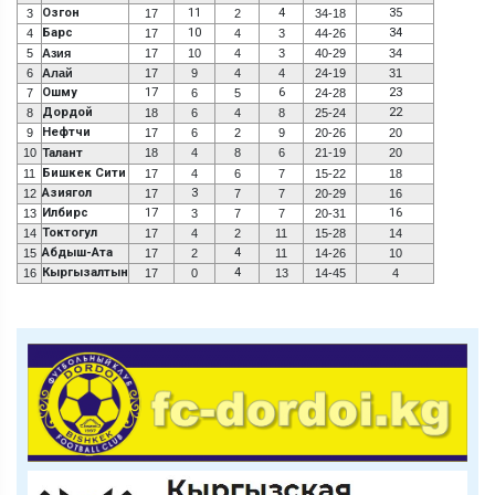
Озгон
11
4
35
3
17
2
34-18
Барс
10
34
4
17
4
3
44-26
5
Азия
17
10
4
3
40-29
34
6
Алай
17
9
4
4
24-19
31
Ошму
17
6
23
7
6
5
24-28
Дордой
22
8
18
6
4
8
25-24
Нефтчи
9
17
6
2
9
20-26
20
10
Талант
18
4
8
6
21-19
20
Бишкек Сити
11
17
4
6
7
15-22
18
Азиягол
3
12
17
7
7
20-29
16
Илбирс
17
16
13
3
7
7
20-31
Токтогул
14
17
4
2
11
15-28
14
Абдыш-Ата
4
15
17
2
11
14-26
10
Кыргызалтын
4
16
17
0
13
14-45
4