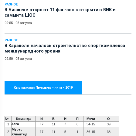
РАЗНОЕ
В Бишкеке откроют 11 фан-зон к открытию ВИК и
саммита ШОС
09:55
|
05 августа
РАЗНОЕ
В Караколе началось строительство спорткомплекса
международного уровня
09:50
|
05 августа
Кыргызская Премьер - лига - 2019
№
Команда
И
В
Н
П
Мячи
О
Алга
17
6
1
11
0
34-15
39
Мурас
2
17
11
5
1
36-15
38
Юнайтед