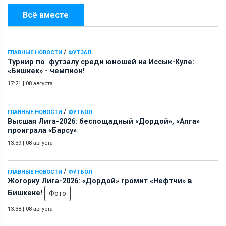
Всё вместе
/
ГЛАВНЫЕ НОВОСТИ
ФУТЗАЛ
Турнир по футзалу среди юношей на Иссык-Куле:
«Бишкек» - чемпион!
17:21
|
08 августа
/
ГЛАВНЫЕ НОВОСТИ
ФУТБОЛ
Высшая Лига-2026: беспощадный «Дордой», «Алга»
проиграла «Барсу»
13:39
|
08 августа
/
ГЛАВНЫЕ НОВОСТИ
ФУТБОЛ
Жогорку Лига-2026: «Дордой» громит «Нефтчи» в
Бишкеке!
Фото
13:38
|
08 августа