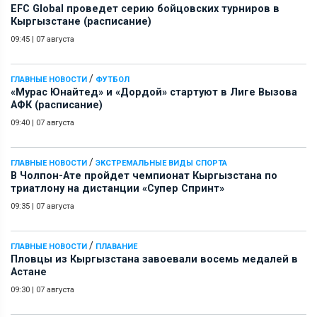
EFC Global проведет серию бойцовских турниров в
Кыргызстане (расписание)
09:45
|
07 августа
/
ГЛАВНЫЕ НОВОСТИ
ФУТБОЛ
«Мурас Юнайтед» и «Дордой» стартуют в Лиге Вызова
АФК (расписание)
09:40
|
07 августа
/
ГЛАВНЫЕ НОВОСТИ
ЭКСТРЕМАЛЬНЫЕ ВИДЫ СПОРТА
В Чолпон-Ате пройдет чемпионат Кыргызстана по
триатлону на дистанции «Супер Спринт»
09:35
|
07 августа
/
ГЛАВНЫЕ НОВОСТИ
ПЛАВАНИЕ
Пловцы из Кыргызстана завоевали восемь медалей в
Астане
09:30
|
07 августа