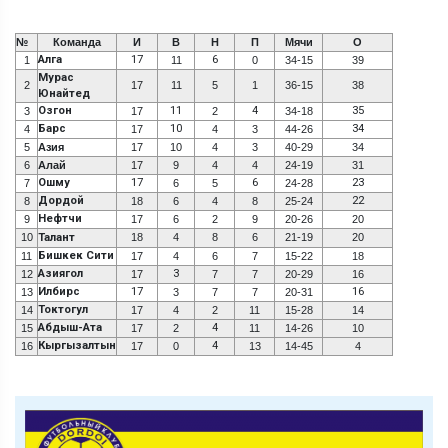
№
Команда
И
В
Н
П
Мячи
О
Алга
17
6
1
11
0
34-15
39
Мурас
2
17
11
5
1
36-15
38
Юнайтед
Озгон
11
4
35
3
17
2
34-18
Барс
10
34
4
17
4
3
44-26
5
Азия
17
10
4
3
40-29
34
6
Алай
17
9
4
4
24-19
31
Ошму
17
6
23
7
6
5
24-28
Дордой
22
8
18
6
4
8
25-24
Нефтчи
9
17
6
2
9
20-26
20
10
Талант
18
4
8
6
21-19
20
Бишкек Сити
11
17
4
6
7
15-22
18
Азиягол
3
12
17
7
7
20-29
16
Илбирс
17
16
13
3
7
7
20-31
Токтогул
14
17
4
2
11
15-28
14
Абдыш-Ата
4
15
17
2
11
14-26
10
Кыргызалтын
4
16
17
0
13
14-45
4