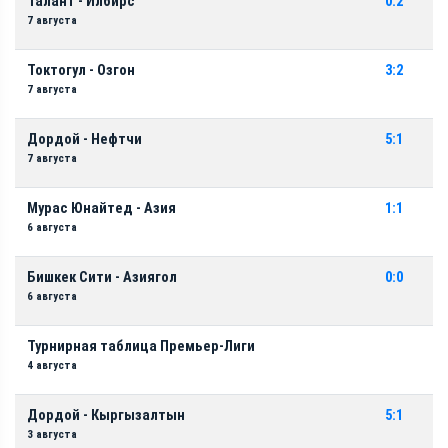
Талант - Илбирс
0:2
7 августа
Токтогул - Озгон
3:2
7 августа
Дордой - Нефтчи
5:1
7 августа
Мурас Юнайтед - Азия
1:1
6 августа
Бишкек Сити - Азиягол
0:0
6 августа
Турнирная таблица Премьер-Лиги
4 августа
Дордой - Кыргызалтын
5:1
3 августа