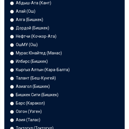
Абдыш-Ата (Кант)
Алай (Ош)
Алга (Бишкек)
Дордой (Бишкек)
Нефтчи (Кочкор-Ата)
ОшМУ (Ош)
Мурас Юнайтед (Манас)
Илбирс (Бишкек)
Кыргыз Алтын (Кара-Балта)
Талант (Беш-Кунгей)
Азиагол (Бишкек)
Бишкек Сити (Бишкек)
Барс (Каракол)
Озгон (Узген)
Азия (Талас)
Токтогул (Токтогул)