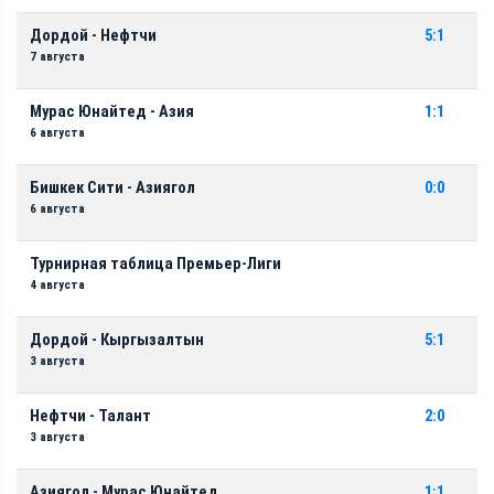
Дордой - Нефтчи
5:1
7 августа
Мурас Юнайтед - Азия
1:1
6 августа
Бишкек Сити - Азиягол
0:0
6 августа
Турнирная таблица Премьер-Лиги
4 августа
Дордой - Кыргызалтын
5:1
3 августа
Нефтчи - Талант
2:0
3 августа
Азиягол - Мурас Юнайтед
1:1