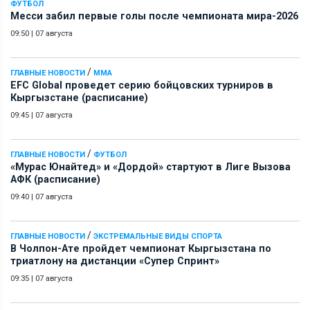
ФУТБОЛ
Месси забил первые голы после чемпионата мира-2026
09:50
|
07 августа
/
ГЛАВНЫЕ НОВОСТИ
ММА
EFC Global проведет серию бойцовских турниров в
Кыргызстане (расписание)
09:45
|
07 августа
/
ГЛАВНЫЕ НОВОСТИ
ФУТБОЛ
«Мурас Юнайтед» и «Дордой» стартуют в Лиге Вызова
АФК (расписание)
09:40
|
07 августа
/
ГЛАВНЫЕ НОВОСТИ
ЭКСТРЕМАЛЬНЫЕ ВИДЫ СПОРТА
В Чолпон-Ате пройдет чемпионат Кыргызстана по
триатлону на дистанции «Супер Спринт»
09:35
|
07 августа