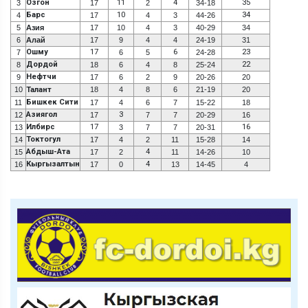
Озгон
11
4
35
3
17
2
34-18
Барс
10
34
4
17
4
3
44-26
5
Азия
17
10
4
3
40-29
34
6
Алай
17
9
4
4
24-19
31
Ошму
17
6
23
7
6
5
24-28
Дордой
22
8
18
6
4
8
25-24
Нефтчи
9
17
6
2
9
20-26
20
10
Талант
18
4
8
6
21-19
20
Бишкек Сити
11
17
4
6
7
15-22
18
Азиягол
3
12
17
7
7
20-29
16
Илбирс
17
16
13
3
7
7
20-31
Токтогул
14
17
4
2
11
15-28
14
Абдыш-Ата
4
15
17
2
11
14-26
10
Кыргызалтын
4
16
17
0
13
14-45
4