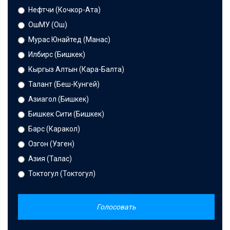
Нефтчи (Кочкор-Ата)
ОшМУ (Ош)
Мурас Юнайтед (Манас)
Илбирс (Бишкек)
Кыргыз Алтын (Кара-Балта)
Талант (Беш-Кунгей)
Азиагол (Бишкек)
Бишкек Сити (Бишкек)
Барс (Каракол)
Озгон (Узген)
Азия (Талас)
Токтогул (Токтогул)
Голосовать