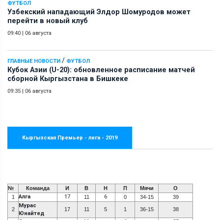
ФУТБОЛ
Узбекский нападающий Элдор Шомуродов может
перейти в новый клуб
09:40
|
06 августа
/
ГЛАВНЫЕ НОВОСТИ
ФУТБОЛ
Кубок Азии (U-20): обновленное расписание матчей
сборной Кыргызстана в Бишкеке
09:35
|
06 августа
Кыргызская Премьер - лига - 2019
№
Команда
И
В
Н
П
Мячи
О
Алга
17
6
1
11
0
34-15
39
Мурас
2
17
11
5
1
36-15
38
Юнайтед