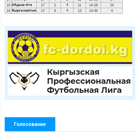
Абдыш-Ата
4
15
17
2
11
14-26
10
Кыргызалтын
4
16
17
0
13
14-45
4
Голосование