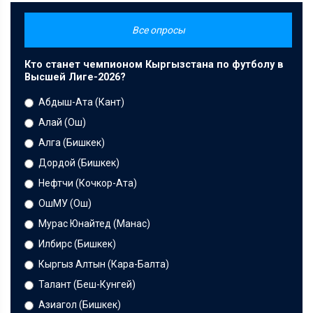
Все опросы
Кто станет чемпионом Кыргызстана по футболу в
Высшей Лиге-2026?
Абдыш-Ата (Кант)
Алай (Ош)
Алга (Бишкек)
Дордой (Бишкек)
Нефтчи (Кочкор-Ата)
ОшМУ (Ош)
Мурас Юнайтед (Манас)
Илбирс (Бишкек)
Кыргыз Алтын (Кара-Балта)
Талант (Беш-Кунгей)
Азиагол (Бишкек)