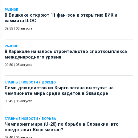
РАЗНОЕ
В Бишкеке откроют 11 фан-зон к открытию ВИК и
саммита ШОС
09:55
|
05 августа
РАЗНОЕ
В Караколе началось строительство спорткомплекса
международного уровня
09:50
|
05 августа
/
ГЛАВНЫЕ НОВОСТИ
ДЗЮДО
Семь дзюдоистов из Кыргызстана выступят на
чемпионате мира среди кадетов в Эквадоре
09:45
|
05 августа
/
ГЛАВНЫЕ НОВОСТИ
БОРЬБА
Чемпионат мира (U-20) по борьбе в Словакии: кто
представит Кыргызстан?
09:40
|
05 августа