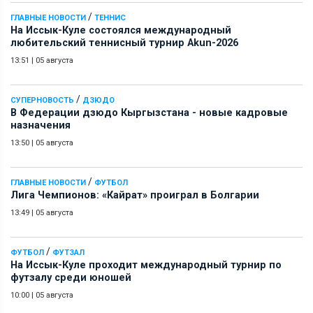
/
ГЛАВНЫЕ НОВОСТИ
ТЕННИС
На Иссык-Куле состоялся международный
любительский теннисный турнир Akun-2026
13:51
|
05 августа
/
СУПЕРНОВОСТЬ
ДЗЮДО
В Федерации дзюдо Кыргызстана - новые кадровые
назначения
13:50
|
05 августа
/
ГЛАВНЫЕ НОВОСТИ
ФУТБОЛ
Лига Чемпионов: «Кайрат» проиграл в Болгарии
13:49
|
05 августа
/
ФУТБОЛ
ФУТЗАЛ
На Иссык-Куле проходит международный турнир по
футзалу среди юношей
10:00
|
05 августа