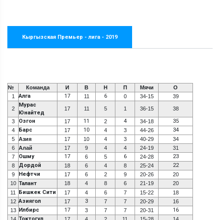
Кыргызская Премьер - лига - 2019
№
Команда
И
В
Н
П
Мячи
О
Алга
17
6
1
11
0
34-15
39
Мурас
2
17
11
5
1
36-15
38
Юнайтед
Озгон
11
4
35
3
17
2
34-18
Барс
10
34
4
17
4
3
44-26
5
Азия
17
10
4
3
40-29
34
6
Алай
17
9
4
4
24-19
31
Ошму
17
6
23
7
6
5
24-28
Дордой
22
8
18
6
4
8
25-24
Нефтчи
9
17
6
2
9
20-26
20
10
Талант
18
4
8
6
21-19
20
Бишкек Сити
11
17
4
6
7
15-22
18
Азиягол
3
12
17
7
7
20-29
16
Илбирс
17
16
13
3
7
7
20-31
Токтогул
14
17
4
2
11
15-28
14