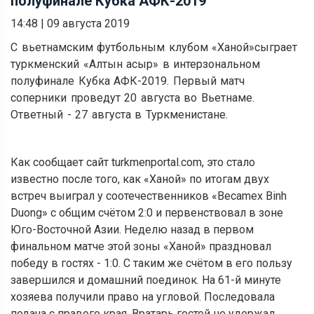
полуфинале Кубка АФК-2019
14:48
|
09 августа 2019
С вьетнамским футбольным клубом
«
Ханой
»
сыграет
туркменский
«
Алтын асыр
»
в интерзональном
полуфинале Кубка АФК-2019. Первый матч
соперники проведут 20 августа во Вьетнаме.
Ответный - 27 августа в Туркменистане.
Как сообщает сайт turkmenportal.com, это стало
известно после того, как «Ханой» по итогам двух
встреч выиграл у соотечественников «Becamex Binh
Duong» с общим счётом 2:0 и первенствовал в зоне
Юго-Восточной Азии. Неделю назад в первом
финальном матче этой зоны «Ханой» праздновал
победу в гостях - 1:0. С таким же счётом в его пользу
завершился и домашний поединок. На 61-й минуте
хозяева получили право на угловой. Последовала
подача с правого края. Вратарь гостей не удержал