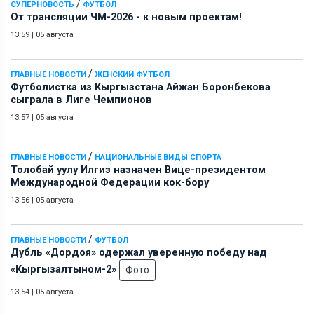
/
СУПЕРНОВОСТЬ
ФУТБОЛ
От трансляции ЧМ-2026 - к новым проектам!
13:59
|
05 августа
/
ГЛАВНЫЕ НОВОСТИ
ЖЕНСКИЙ ФУТБОЛ
Футболистка из Кыргызстана Айжан Боронбекова
сыграла в Лиге Чемпионов
13:57
|
05 августа
/
ГЛАВНЫЕ НОВОСТИ
НАЦИОНАЛЬНЫЕ ВИДЫ СПОРТА
Толобай уулу Илгиз назначен Вице-президентом
Международной Федерации кок-бору
13:56
|
05 августа
/
ГЛАВНЫЕ НОВОСТИ
ФУТБОЛ
Дубль «Дордоя» одержал уверенную победу над
«Кыргызалтыном-2»
Фото
13:54
|
05 августа