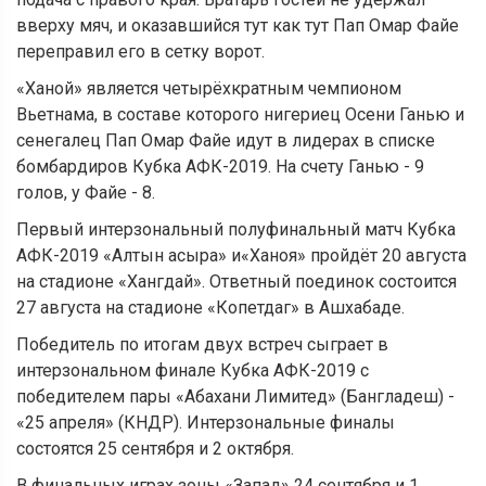
вверху мяч, и оказавшийся тут как тут Пап Омар Файе
переправил его в сетку ворот.
«Ханой» является четырёхкратным чемпионом
Вьетнама, в составе которого нигериец Осени Ганью и
сенегалец Пап Омар Файе идут в лидерах в списке
бомбардиров Кубка АФК-2019. На счету Ганью - 9
голов, у Файе - 8.
Первый интерзональный полуфинальный матч Кубка
АФК-2019 «Алтын асыра» и«Ханоя» пройдёт 20 августа
на стадионе «Хангдай». Ответный поединок состоится
27 августа на стадионе «Копетдаг» в Ашхабаде.
Победитель по итогам двух встреч сыграет в
интерзональном финале Кубка АФК-2019 с
победителем пары «Абахани Лимитед» (Бангладеш) -
«25 апреля» (КНДР). Интерзональные финалы
состоятся 25 сентября и 2 октября.
В финальных играх зоны «Запад» 24 сентября и 1