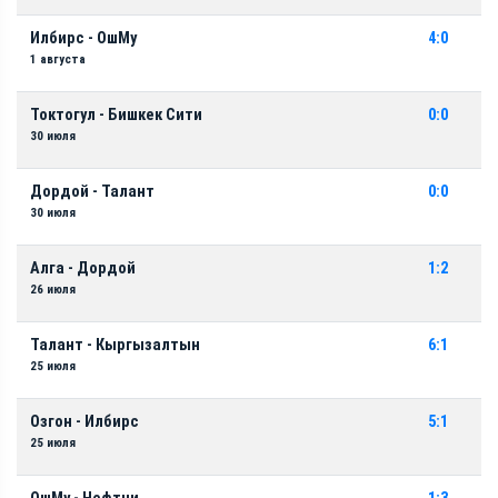
Илбирс - ОшМу
4:0
1 августа
Токтогул - Бишкек Сити
0:0
30 июля
Дордой - Талант
0:0
30 июля
Алга - Дордой
1:2
26 июля
Талант - Кыргызалтын
6:1
25 июля
Озгон - Илбирс
5:1
25 июля