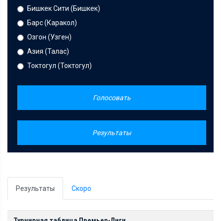
Бишкек Сити (Бишкек)
Барс (Каракол)
Озгон (Узген)
Азия (Талас)
Токтогул (Токтогул)
Голосовать
Результаты
Результаты
Скоро
Турнирная таблица Премьер-Лиги