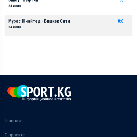
ОшМу - Нефтчи
1:3
24 июля
Мурас Юнайтед - Бишкек Сити
0:0
24 июля
Главная
О проекте