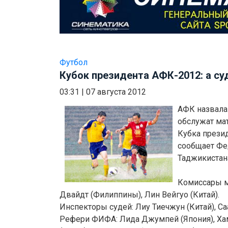
Футбол
Кубок президента АФК-2012: а су
03:31
|
07 августа 2012
АФК назвала
обслужат ма
Кубка прези
сообщает Фе
Таджикистан
Комиссары м
Двайдт (Филиппины), Лин Вейгуо (Китай).
Инспекторы судей: Лиу Тиечжун (Китай), Са
Рефери ФИФА: Лида Джумпей (Япония), Х