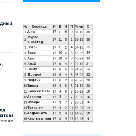
адный
№
Команда
И
В
Н
П
Мячи
О
Алга
17
6
1
11
0
34-15
39
Мурас
2
17
11
5
1
36-15
38
Юнайтед
Озгон
11
4
35
3
17
2
34-18
Барс
10
34
4
17
4
3
44-26
5
Азия
17
10
4
3
40-29
34
6
Алай
17
9
4
4
24-19
31
й»
Ошму
17
6
23
7
6
5
24-28
!
Дордой
22
8
18
6
4
8
25-24
Нефтчи
9
17
6
2
9
20-26
20
10
Талант
18
4
8
6
21-19
20
Бишкек Сити
11
17
4
6
7
15-22
18
Азиягол
3
12
17
7
7
20-29
16
Илбирс
17
16
13
3
7
7
20-31
Токтогул
14
17
4
2
11
15-28
14
под
Абдыш-Ата
4
15
17
2
11
14-26
10
матова
Кыргызалтын
4
16
17
0
13
14-45
4
хстане