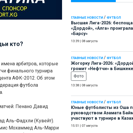
/
ГЛАВНЫЕ НОВОСТИ
ФУТБОЛ
Высшая Лига-2026: беспощ
«Дордой», «Алга» проиграла
«Барсу»
13:39
|
08 августа
дьи кто?
/
ГЛАВНЫЕ НОВОСТИ
ФУТБОЛ
 имена арбитров, которые
Жогорку Лига-2026: «Дордо
громит «Нефтчи» в Бишкеке
тчи финального турнира
Фото
дента АФК-2012. Об этом
дерация футбола
13:38
|
08 августа
а.
/
ГЛАВНЫЕ НОВОСТИ
ФУТБОЛ
атчей: Пенано Давид
Юные футболисты из Оша 
руководством Азамата Бай
участвуют в турнире в Каза
ад Аль-Фадхли (Кувейт).
15:51
|
07 августа
амис Мохаммед Аль-Марри