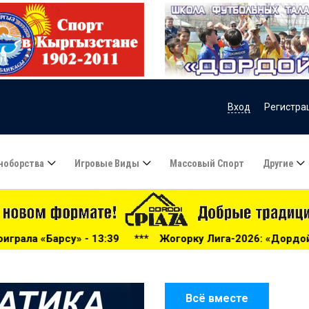
Вход
Регистра
ноборства
Игровые Виды
Массовый Спорт
Другие
***
Жогорку Лига-2026: «Дордой» громит «Нефтчи» в Би
Всё вместе