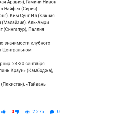
кая Аравия), Гамини Нивон
 Найфех (Сирия).
онг), Ким Сунг Ил (Южная
 (Малайзия), Аль-Амри
г (Сингапур), Паллия
по значимости клубного
на Центральном
нир. 24-30 сентября
мпень Краун» (Камбоджа),
 (Пакистан), «Тайвань
0
0
2 375
0