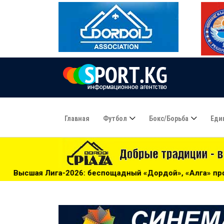
Главная
Футбол
Бокс/борьба
Еди
беспощадный «Дордой», «Алга» проиграла «Барсу» - 13:39