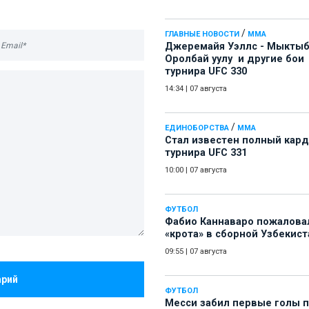
/
ГЛАВНЫЕ НОВОСТИ
ММА
Джеремайя Уэллс - Мыкты
Оролбай уулу и другие бои
турнира UFC 330
14:34
|
07 августа
/
ЕДИНОБОРСТВА
ММА
Стал известен полный кард
турнира UFC 331
10:00
|
07 августа
ФУТБОЛ
Фабио Каннаваро пожалова
«крота» в сборной Узбекист
09:55
|
07 августа
арий
ФУТБОЛ
Месси забил первые голы 