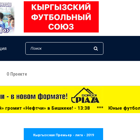
ция
О Проекте
шкеке! - 13:38
***
Юные футболисты из Оша под руково
Кыргызская Премьер - лига - 2019