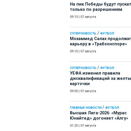
На пик Победы будут пуска
только по разрешениям
09:15
|
07 августа
/
СУПЕРНОВОСТЬ
ФУТБОЛ
Мохаммед Салах продолжи
карьеру в «Трабзонспоре»
09:10
|
07 августа
/
СУПЕРНОВОСТЬ
ФУТБОЛ
УЕФА изменил правила
дисквалификаций за желт
карточки
09:05
|
07 августа
/
ГЛАВНЫЕ НОВОСТИ
ФУТБОЛ
Высшая Лига-2026: «Мурас
Юнайтед» догоняет «Алгу»
01:25
|
07 августа