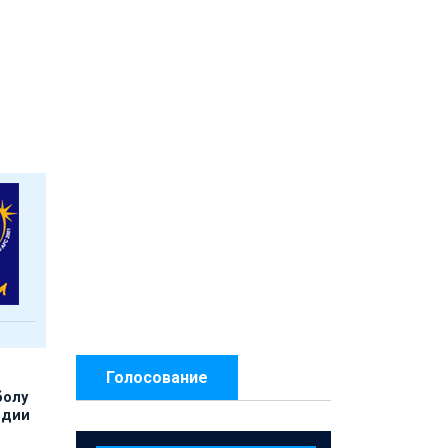
Голосование
болу
ндии