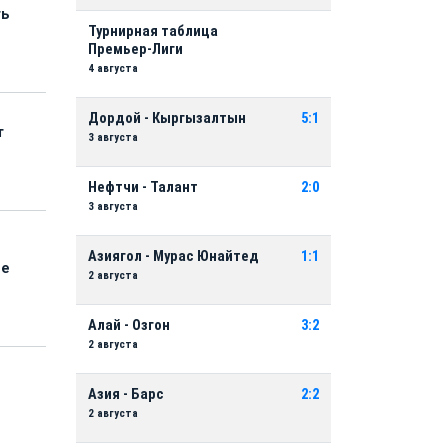
ть
Турнирная таблица
Премьер-Лиги
4 августа
Дордой - Кыргызалтын
5:1
т
3 августа
Нефтчи - Талант
2:0
3 августа
Азиягол - Мурас Юнайтед
1:1
ые
2 августа
Алай - Озгон
3:2
2 августа
Азия - Барс
2:2
2 августа