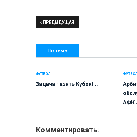
ПРЕДЫДУЩАЯ
По теме
ФУТБОЛ
ФУТБО
Задача - взять Кубок!...
Арби
обсл
АФК .
Комментировать: