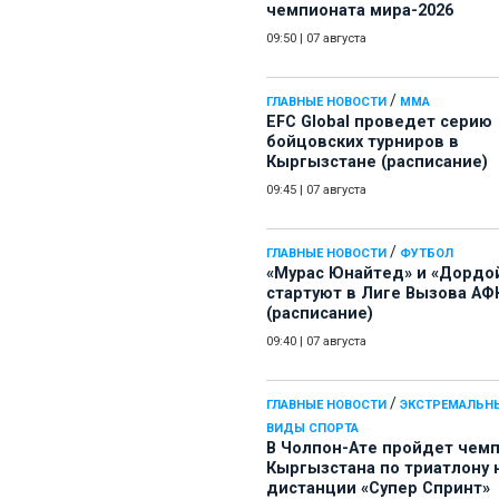
чемпионата мира-2026
09:50
|
07 августа
/
ГЛАВНЫЕ НОВОСТИ
ММА
EFC Global проведет серию
бойцовских турниров в
Кыргызстане (расписание)
09:45
|
07 августа
/
ГЛАВНЫЕ НОВОСТИ
ФУТБОЛ
«Мурас Юнайтед» и «Дордо
стартуют в Лиге Вызова АФ
(расписание)
09:40
|
07 августа
/
ГЛАВНЫЕ НОВОСТИ
ЭКСТРЕМАЛЬН
ВИДЫ СПОРТА
В Чолпон-Ате пройдет чем
Кыргызстана по триатлону 
дистанции «Супер Спринт»