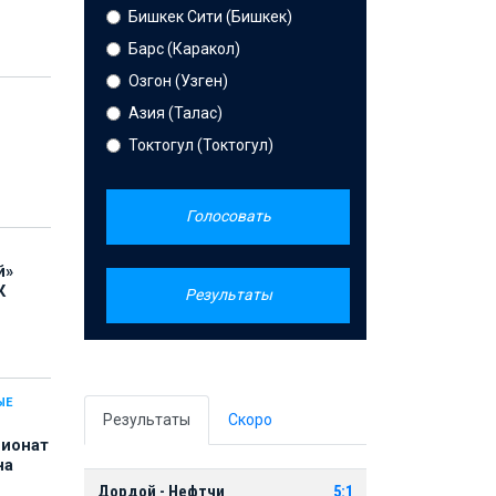
Бишкек Сити (Бишкек)
Барс (Каракол)
Озгон (Узген)
Азия (Талас)
Токтогул (Токтогул)
Голосовать
й»
К
Результаты
ЫЕ
Результаты
Скоро
пионат
на
Дордой - Нефтчи
5:1