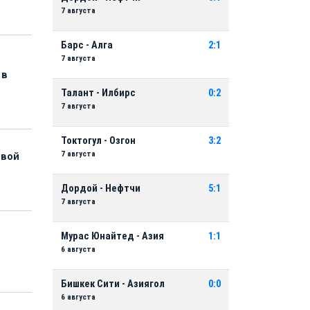
7 августа
Барс - Алга
2:1
7 августа
 в
Талант - Илбирс
0:2
7 августа
Токтогул - Озгон
3:2
7 августа
рвой
Дордой - Нефтчи
5:1
7 августа
Мурас Юнайтед - Азия
1:1
6 августа
Бишкек Сити - Азиягол
0:0
6 августа