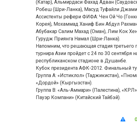
(Катар), Альмирдаси Фахад Адван (Саудовс
Робеш (Шри-Ланка), Масуд Туфайли Джамил
Ассистенты рефери ФИФА: Чен Ой Чо (Гонк
Корея), Мохаммад Ханиф Бин Абдул Рахман
Абубакар Салим Махад (Оман), Лим Кок Хен
Гурудж Приянга Намал (Шри-Ланка).
Напомним, что решающая стадия третьего 
турнира Азии пройдет с 24 по 30 сентября 
республиканском стадионе в Душанбе.
Кубок президента АФК-2012. Финальный тур
Группа А: «Истиклол» (Таджикистан), «Пно
«Дордой» (Кыргызстан).
Группа В: «Аль-Аммари» (Палестина), «КРЛ»
Пауэр Компани» (Китайский Тайбэй).