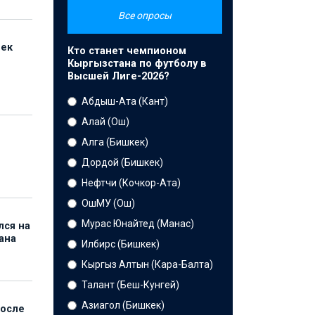
Все опросы
бек
Кто станет чемпионом
Кыргызстана по футболу в
Высшей Лиге-2026?
Абдыш-Ата (Кант)
Алай (Ош)
Алга (Бишкек)
Дордой (Бишкек)
Нефтчи (Кочкор-Ата)
ОшМУ (Ош)
Мурас Юнайтед (Манас)
лся на
ана
Илбирс (Бишкек)
Кыргыз Алтын (Кара-Балта)
Талант (Беш-Кунгей)
Азиагол (Бишкек)
после