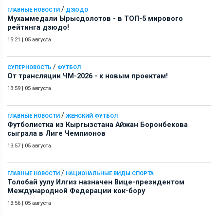
/
ГЛАВНЫЕ НОВОСТИ
ДЗЮДО
Мухаммедали Ырысдолотов - в ТОП-5 мирового
рейтинга дзюдо!
15:21
|
05 августа
/
СУПЕРНОВОСТЬ
ФУТБОЛ
От трансляции ЧМ-2026 - к новым проектам!
13:59
|
05 августа
/
ГЛАВНЫЕ НОВОСТИ
ЖЕНСКИЙ ФУТБОЛ
Футболистка из Кыргызстана Айжан Боронбекова
сыграла в Лиге Чемпионов
13:57
|
05 августа
/
ГЛАВНЫЕ НОВОСТИ
НАЦИОНАЛЬНЫЕ ВИДЫ СПОРТА
Толобай уулу Илгиз назначен Вице-президентом
Международной Федерации кок-бору
13:56
|
05 августа