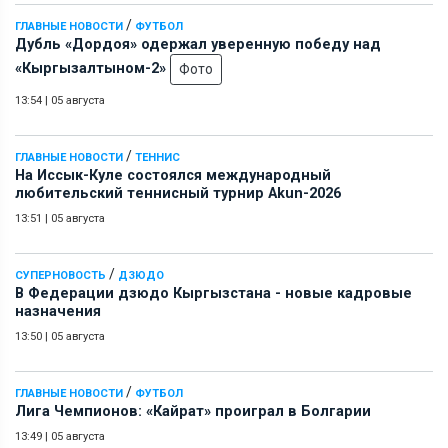
/
ГЛАВНЫЕ НОВОСТИ
ФУТБОЛ
Дубль «Дордоя» одержал уверенную победу над
«Кыргызалтыном-2»
Фото
13:54
|
05 августа
/
ГЛАВНЫЕ НОВОСТИ
ТЕННИС
На Иссык-Куле состоялся международный
любительский теннисный турнир Akun-2026
13:51
|
05 августа
/
СУПЕРНОВОСТЬ
ДЗЮДО
В Федерации дзюдо Кыргызстана - новые кадровые
назначения
13:50
|
05 августа
/
ГЛАВНЫЕ НОВОСТИ
ФУТБОЛ
Лига Чемпионов: «Кайрат» проиграл в Болгарии
13:49
|
05 августа