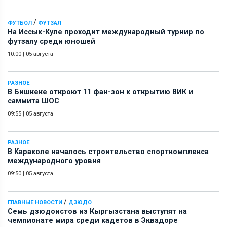
/
ФУТБОЛ
ФУТЗАЛ
На Иссык-Куле проходит международный турнир по
футзалу среди юношей
10:00
|
05 августа
РАЗНОЕ
В Бишкеке откроют 11 фан-зон к открытию ВИК и
саммита ШОС
09:55
|
05 августа
РАЗНОЕ
В Караколе началось строительство спорткомплекса
международного уровня
09:50
|
05 августа
/
ГЛАВНЫЕ НОВОСТИ
ДЗЮДО
Семь дзюдоистов из Кыргызстана выступят на
чемпионате мира среди кадетов в Эквадоре