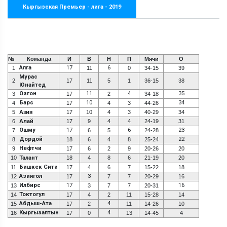
Кыргызская Премьер - лига - 2019
№
Команда
И
В
Н
П
Мячи
О
Алга
17
6
1
11
0
34-15
39
Мурас
2
17
11
5
1
36-15
38
Юнайтед
Озгон
11
4
35
3
17
2
34-18
Барс
10
34
4
17
4
3
44-26
5
Азия
17
10
4
3
40-29
34
6
Алай
17
9
4
4
24-19
31
Ошму
17
6
23
7
6
5
24-28
Дордой
22
8
18
6
4
8
25-24
Нефтчи
9
17
6
2
9
20-26
20
10
Талант
18
4
8
6
21-19
20
Бишкек Сити
11
17
4
6
7
15-22
18
Азиягол
3
12
17
7
7
20-29
16
Илбирс
17
16
13
3
7
7
20-31
Токтогул
14
17
4
2
11
15-28
14
Абдыш-Ата
4
15
17
2
11
14-26
10
Кыргызалтын
4
16
17
0
13
14-45
4