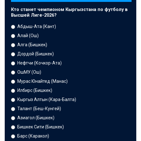
Кто станет чемпионом Кыргызстана по футболу в
Высшей Лиге-2026?
Абдыш-Ата (Кант)
Алай (Ош)
Алга (Бишкек)
Дордой (Бишкек)
Нефтчи (Кочкор-Ата)
ОшМУ (Ош)
Мурас Юнайтед (Манас)
Илбирс (Бишкек)
Кыргыз Алтын (Кара-Балта)
Талант (Беш-Кунгей)
Азиагол (Бишкек)
Бишкек Сити (Бишкек)
Барс (Каракол)