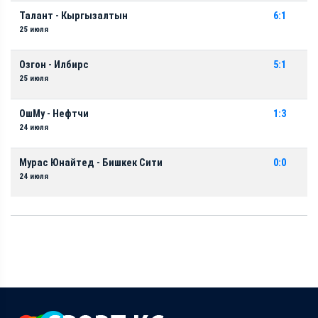
Талант - Кыргызалтын
6:1
25 июля
Озгон - Илбирс
5:1
25 июля
ОшМу - Нефтчи
1:3
24 июля
Мурас Юнайтед - Бишкек Сити
0:0
24 июля