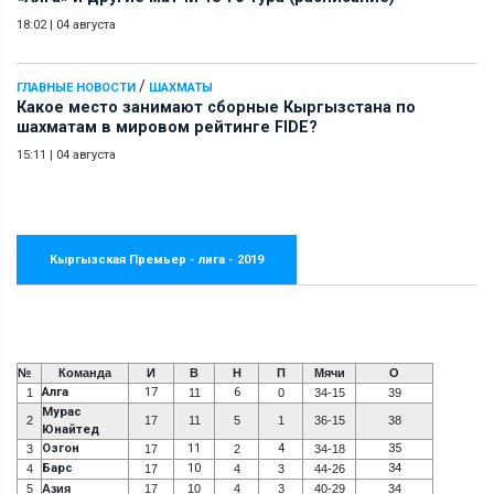
18:02
|
04 августа
/
ГЛАВНЫЕ НОВОСТИ
ШАХМАТЫ
Какое место занимают сборные Кыргызстана по
шахматам в мировом рейтинге FIDE?
15:11
|
04 августа
Кыргызская Премьер - лига - 2019
№
Команда
И
В
Н
П
Мячи
О
Алга
17
6
1
11
0
34-15
39
Мурас
2
17
11
5
1
36-15
38
Юнайтед
Озгон
11
4
35
3
17
2
34-18
Барс
10
34
4
17
4
3
44-26
5
Азия
17
10
4
3
40-29
34