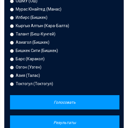
ОшМУ (Ош)
Мурас Юнайтед (Манас)
Илбирс (Бишкек)
Кыргыз Алтын (Кара-Балта)
Талант (Беш-Кунгей)
Азиагол (Бишкек)
Бишкек Сити (Бишкек)
Барс (Каракол)
Озгон (Узген)
Азия (Талас)
Токтогул (Токтогул)
Голосовать
Результаты