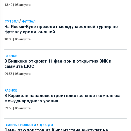
13:49
|
05 августа
/
ФУТБОЛ
ФУТЗАЛ
На Иссык-Куле проходит международный турнир по
футзалу среди юношей
10:00
|
05 августа
РАЗНОЕ
В Бишкеке откроют 11 фан-зон к открытию ВИК и
саммита ШОС
09:55
|
05 августа
РАЗНОЕ
В Караколе началось строительство спорткомплекса
международного уровня
09:50
|
05 августа
/
ГЛАВНЫЕ НОВОСТИ
ДЗЮДО
Семь дзюдоистов из Кыргызстана выступят на