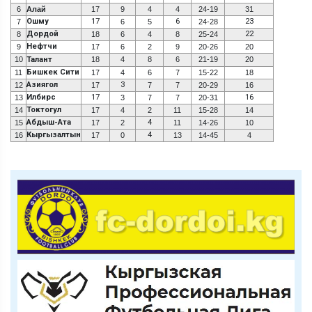
6
Алай
17
9
4
4
24-19
31
Ошму
17
6
23
7
6
5
24-28
Дордой
22
8
18
6
4
8
25-24
Нефтчи
9
17
6
2
9
20-26
20
10
Талант
18
4
8
6
21-19
20
Бишкек Сити
11
17
4
6
7
15-22
18
Азиягол
3
12
17
7
7
20-29
16
Илбирс
17
16
13
3
7
7
20-31
Токтогул
14
17
4
2
11
15-28
14
Абдыш-Ата
4
15
17
2
11
14-26
10
Кыргызалтын
4
16
17
0
13
14-45
4