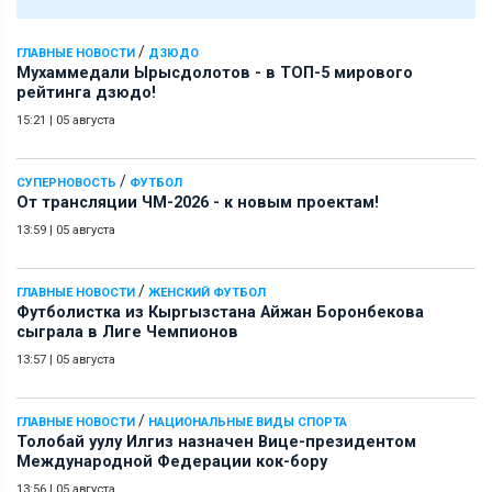
/
ГЛАВНЫЕ НОВОСТИ
ДЗЮДО
Мухаммедали Ырысдолотов - в ТОП-5 мирового
рейтинга дзюдо!
15:21
|
05 августа
/
СУПЕРНОВОСТЬ
ФУТБОЛ
От трансляции ЧМ-2026 - к новым проектам!
13:59
|
05 августа
/
ГЛАВНЫЕ НОВОСТИ
ЖЕНСКИЙ ФУТБОЛ
Футболистка из Кыргызстана Айжан Боронбекова
сыграла в Лиге Чемпионов
13:57
|
05 августа
/
ГЛАВНЫЕ НОВОСТИ
НАЦИОНАЛЬНЫЕ ВИДЫ СПОРТА
Толобай уулу Илгиз назначен Вице-президентом
Международной Федерации кок-бору
13:56
|
05 августа