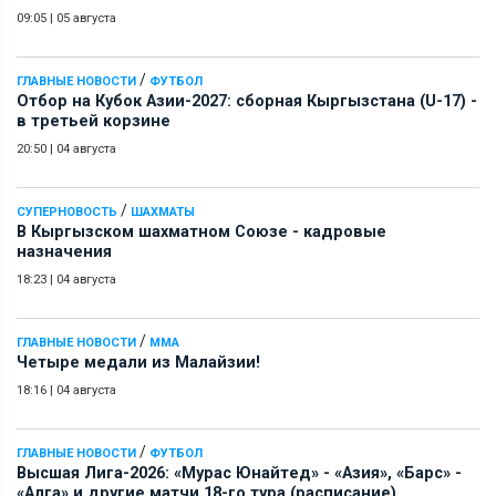
09:05
|
05 августа
/
ГЛАВНЫЕ НОВОСТИ
ФУТБОЛ
Отбор на Кубок Азии-2027: сборная Кыргызстана (U-17) -
в третьей корзине
20:50
|
04 августа
/
СУПЕРНОВОСТЬ
ШАХМАТЫ
В Кыргызском шахматном Союзе - кадровые
назначения
18:23
|
04 августа
/
ГЛАВНЫЕ НОВОСТИ
ММА
Четыре медали из Малайзии!
18:16
|
04 августа
/
ГЛАВНЫЕ НОВОСТИ
ФУТБОЛ
Высшая Лига-2026: «Мурас Юнайтед» - «Азия», «Барс» -
«Алга» и другие матчи 18-го тура (расписание)