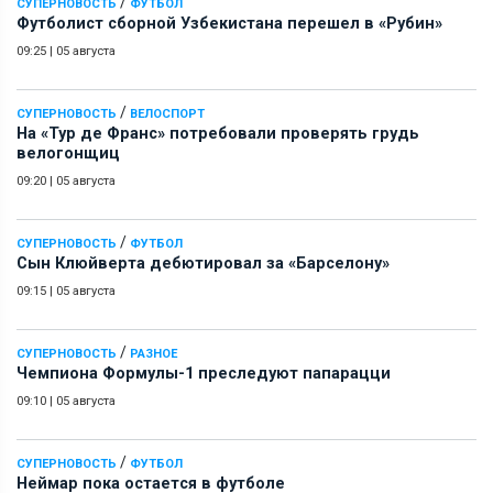
/
СУПЕРНОВОСТЬ
ФУТБОЛ
Футболист сборной Узбекистана перешел в «Рубин»
09:25
|
05 августа
/
СУПЕРНОВОСТЬ
ВЕЛОСПОРТ
На «Тур де Франс» потребовали проверять грудь
велогонщиц
09:20
|
05 августа
/
СУПЕРНОВОСТЬ
ФУТБОЛ
Сын Клюйверта дебютировал за «Барселону»
09:15
|
05 августа
/
СУПЕРНОВОСТЬ
РАЗНОЕ
Чемпиона Формулы-1 преследуют папарацци
09:10
|
05 августа
/
СУПЕРНОВОСТЬ
ФУТБОЛ
Неймар пока остается в футболе