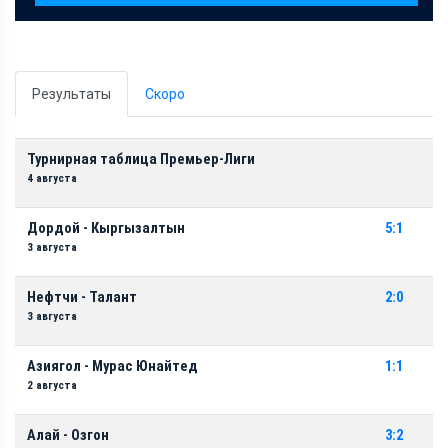
Результаты
Скоро
Турнирная таблица Премьер-Лиги
4 августа
Дордой - Кыргызалтын
5:1
3 августа
Нефтчи - Талант
2:0
3 августа
Азиягол - Мурас Юнайтед
1:1
2 августа
Алай - Озгон
3:2