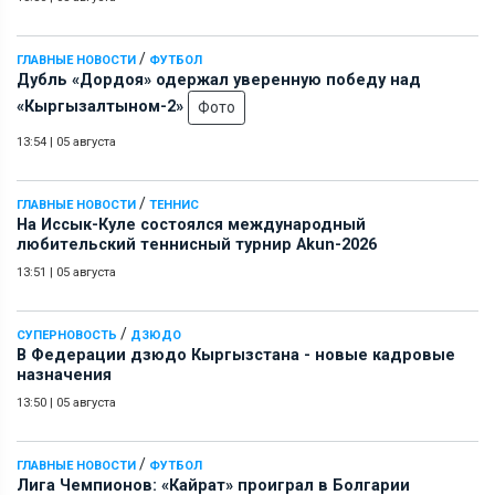
/
ГЛАВНЫЕ НОВОСТИ
ФУТБОЛ
Дубль «Дордоя» одержал уверенную победу над
«Кыргызалтыном-2»
Фото
13:54
|
05 августа
/
ГЛАВНЫЕ НОВОСТИ
ТЕННИС
На Иссык-Куле состоялся международный
любительский теннисный турнир Akun-2026
13:51
|
05 августа
/
СУПЕРНОВОСТЬ
ДЗЮДО
В Федерации дзюдо Кыргызстана - новые кадровые
назначения
13:50
|
05 августа
/
ГЛАВНЫЕ НОВОСТИ
ФУТБОЛ
Лига Чемпионов: «Кайрат» проиграл в Болгарии