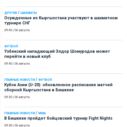
/
ДРУГИЕ
ШАХМАТЫ
Осужденные из Кыргызстана участвуют в шахматном
турнире СНГ
09:45
|
06 августа
ФУТБОЛ
Узбекский нападающий Элдор Шомуродов может
перейти в новый клуб
09:40
|
06 августа
/
ГЛАВНЫЕ НОВОСТИ
ФУТБОЛ
Кубок Азии (U-20): обновленное расписание матчей
сборной Кыргызстана в Бишкеке
09:35
|
06 августа
/
ГЛАВНЫЕ НОВОСТИ
ММА
В Бишкеке пройдет бойцовский турнир Fight Nights
09:30
|
06 августа