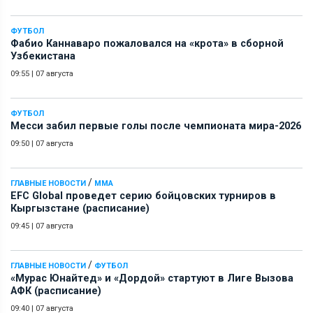
ФУТБОЛ
Фабио Каннаваро пожаловался на «крота» в сборной
Узбекистана
09:55
|
07 августа
ФУТБОЛ
Месси забил первые голы после чемпионата мира-2026
09:50
|
07 августа
/
ГЛАВНЫЕ НОВОСТИ
ММА
EFC Global проведет серию бойцовских турниров в
Кыргызстане (расписание)
09:45
|
07 августа
/
ГЛАВНЫЕ НОВОСТИ
ФУТБОЛ
«Мурас Юнайтед» и «Дордой» стартуют в Лиге Вызова
АФК (расписание)
09:40
|
07 августа