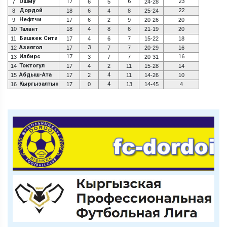
Ошму
17
6
23
7
6
5
24-28
Дордой
22
8
18
6
4
8
25-24
Нефтчи
9
17
6
2
9
20-26
20
10
Талант
18
4
8
6
21-19
20
Бишкек Сити
11
17
4
6
7
15-22
18
Азиягол
3
12
17
7
7
20-29
16
Илбирс
17
16
13
3
7
7
20-31
Токтогул
14
17
4
2
11
15-28
14
Абдыш-Ата
4
15
17
2
11
14-26
10
Кыргызалтын
4
16
17
0
13
14-45
4