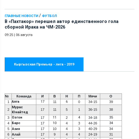
/
ГЛАВНЫЕ НОВОСТИ
ФУТБОЛ
В «Пахтакор» перешел автор единственного гола
сборной Ирака на ЧМ-2026
09:25
|
06 августа
Кыргызская Премьер - лига - 2019
№
Команда
И
В
Н
П
Мячи
О
Алга
17
6
1
11
0
34-15
39
Мурас
2
17
11
5
1
36-15
38
Юнайтед
Озгон
11
4
35
3
17
2
34-18
Барс
10
34
4
17
4
3
44-26
5
Азия
17
10
4
3
40-29
34
6
Алай
17
9
4
4
24-19
31