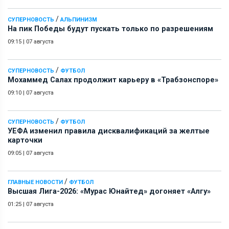
/
СУПЕРНОВОСТЬ
АЛЬПИНИЗМ
На пик Победы будут пускать только по разрешениям
09:15
|
07 августа
/
СУПЕРНОВОСТЬ
ФУТБОЛ
Мохаммед Салах продолжит карьеру в «Трабзонспоре»
09:10
|
07 августа
/
СУПЕРНОВОСТЬ
ФУТБОЛ
УЕФА изменил правила дисквалификаций за желтые
карточки
09:05
|
07 августа
/
ГЛАВНЫЕ НОВОСТИ
ФУТБОЛ
Высшая Лига-2026: «Мурас Юнайтед» догоняет «Алгу»
01:25
|
07 августа