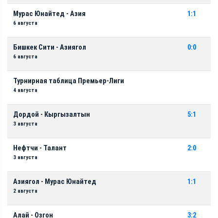
Мурас Юнайтед - Азия
1:1
6 августа
Бишкек Сити - Азиягол
0:0
6 августа
Турнирная таблица Премьер-Лиги
4 августа
Дордой - Кыргызалтын
5:1
3 августа
Нефтчи - Талант
2:0
3 августа
Азиягол - Мурас Юнайтед
1:1
2 августа
Алай - Озгон
3:2