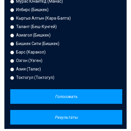
Мурас Юнайтед (Манас)
Илбирс (Бишкек)
Кыргыз Алтын (Кара-Балта)
Талант (Беш-Кунгей)
Азиагол (Бишкек)
Бишкек Сити (Бишкек)
Барс (Каракол)
Озгон (Узген)
Азия (Талас)
Токтогул (Токтогул)
Голосовать
Результаты