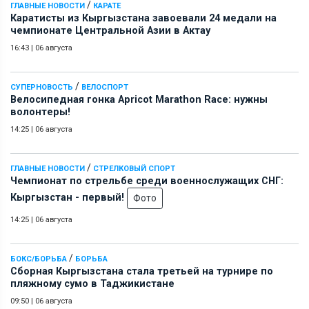
/
ГЛАВНЫЕ НОВОСТИ
КАРАТЕ
Каратисты из Кыргызстана завоевали 24 медали на
чемпионате Центральной Азии в Актау
16:43
|
06 августа
/
СУПЕРНОВОСТЬ
ВЕЛОСПОРТ
Велосипедная гонка Apricot Marathon Race: нужны
волонтеры!
14:25
|
06 августа
/
ГЛАВНЫЕ НОВОСТИ
СТРЕЛКОВЫЙ СПОРТ
Чемпионат по стрельбе среди военнослужащих СНГ:
Кыргызстан - первый!
Фото
14:25
|
06 августа
/
БОКС/БОРЬБА
БОРЬБА
Сборная Кыргызстана стала третьей на турнире по
пляжному сумо в Таджикистане
09:50
|
06 августа