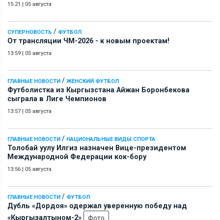
15:21
|
05 августа
/
СУПЕРНОВОСТЬ
ФУТБОЛ
От трансляции ЧМ-2026 - к новым проектам!
13:59
|
05 августа
/
ГЛАВНЫЕ НОВОСТИ
ЖЕНСКИЙ ФУТБОЛ
Футболистка из Кыргызстана Айжан Боронбекова
сыграла в Лиге Чемпионов
13:57
|
05 августа
/
ГЛАВНЫЕ НОВОСТИ
НАЦИОНАЛЬНЫЕ ВИДЫ СПОРТА
Толобай уулу Илгиз назначен Вице-президентом
Международной Федерации кок-бору
13:56
|
05 августа
/
ГЛАВНЫЕ НОВОСТИ
ФУТБОЛ
Дубль «Дордоя» одержал уверенную победу над
«Кыргызалтыном-2»
Фото