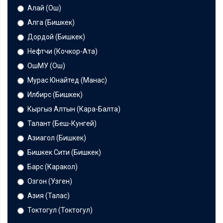
Алай (Ош)
Алга (Бишкек)
Дордой (Бишкек)
Нефтчи (Кочкор-Ата)
ОшМУ (Ош)
Мурас Юнайтед (Манас)
Илбирс (Бишкек)
Кыргыз Алтын (Кара-Балта)
Талант (Беш-Кунгей)
Азиагол (Бишкек)
Бишкек Сити (Бишкек)
Барс (Каракол)
Озгон (Узген)
Азия (Талас)
Токтогул (Токтогул)