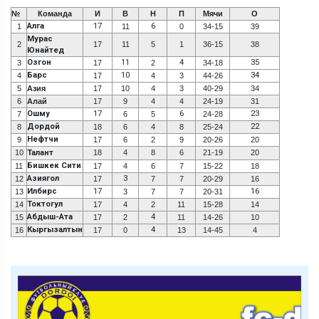
№
Команда
И
В
Н
П
Мячи
О
Алга
17
6
1
11
0
34-15
39
Мурас
2
17
11
5
1
36-15
38
Юнайтед
Озгон
11
4
35
3
17
2
34-18
Барс
10
34
4
17
4
3
44-26
5
Азия
17
10
4
3
40-29
34
6
Алай
17
9
4
4
24-19
31
Ошму
17
6
23
7
6
5
24-28
Дордой
22
8
18
6
4
8
25-24
Нефтчи
9
17
6
2
9
20-26
20
10
Талант
18
4
8
6
21-19
20
Бишкек Сити
11
17
4
6
7
15-22
18
Азиягол
3
12
17
7
7
20-29
16
Илбирс
17
16
13
3
7
7
20-31
Токтогул
14
17
4
2
11
15-28
14
Абдыш-Ата
4
15
17
2
11
14-26
10
Кыргызалтын
4
16
17
0
13
14-45
4