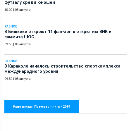
футзалу среди юношей
10:00
|
05 августа
РАЗНОЕ
В Бишкеке откроют 11 фан-зон к открытию ВИК и
саммита ШОС
09:55
|
05 августа
РАЗНОЕ
В Караколе началось строительство спорткомплекса
международного уровня
09:50
|
05 августа
Кыргызская Премьер - лига - 2019