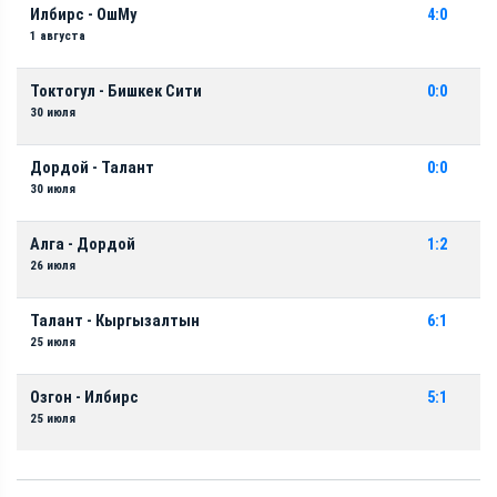
Илбирс - ОшМу
4:0
1 августа
Токтогул - Бишкек Сити
0:0
30 июля
Дордой - Талант
0:0
30 июля
Алга - Дордой
1:2
26 июля
Талант - Кыргызалтын
6:1
25 июля
Озгон - Илбирс
5:1
25 июля