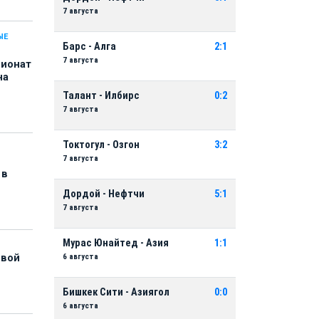
7 августа
ЫЕ
Барс - Алга
2:1
7 августа
пионат
на
Талант - Илбирс
0:2
7 августа
Токтогул - Озгон
3:2
7 августа
 в
Дордой - Нефтчи
5:1
7 августа
Мурас Юнайтед - Азия
1:1
6 августа
рвой
Бишкек Сити - Азиягол
0:0
6 августа