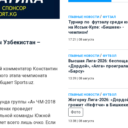
/
ГЛАВНЫЕ НОВОСТИ
ФУТЗАЛ
Турнир по футзалу среди 
на Иссык-Куле: «Бишкек» -
чемпион!
17:21
|
08 августа
ч Узбекистан –
/
ГЛАВНЫЕ НОВОСТИ
ФУТБОЛ
Высшая Лига-2026: беспощ
«Дордой», «Алга» проиграла
ий комментатор Константин
«Барсу»
ого этапа чемпионата
13:39
|
08 августа
щает Sports.uz.
/
ГЛАВНЫЕ НОВОСТИ
ФУТБОЛ
Жогорку Лига-2026: «Дордо
раунда группы «А» ЧМ-2018
громит «Нефтчи» в Бишкеке
стенах проведет
Фото
альной команды Южной
13:38
|
08 августа
ет всего лишь очко. Если