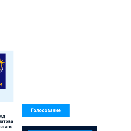
Голосование
под
матова
хстане