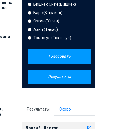
лся на
Бишкек Сити (Бишкек)
ана
Барс (Каракол)
Озгон (Узген)
Азия (Талас)
после
Токтогул (Токтогул)
Голосовать
Результаты
Результаты
Скоро
й»
К
Дордой - Нефтчи
5:1