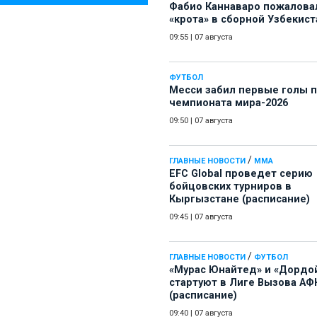
Фабио Каннаваро пожалова
«крота» в сборной Узбекист
09:55
|
07 августа
ФУТБОЛ
Месси забил первые голы 
чемпионата мира-2026
09:50
|
07 августа
/
ГЛАВНЫЕ НОВОСТИ
ММА
EFC Global проведет серию
бойцовских турниров в
Кыргызстане (расписание)
09:45
|
07 августа
/
ГЛАВНЫЕ НОВОСТИ
ФУТБОЛ
«Мурас Юнайтед» и «Дордо
стартуют в Лиге Вызова АФ
(расписание)
09:40
|
07 августа