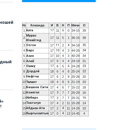
юношей
№
Команда
И
В
Н
П
Мячи
О
Алга
17
6
1
11
0
34-15
39
Мурас
2
17
11
5
1
36-15
38
Юнайтед
Озгон
11
4
35
3
17
2
34-18
Барс
10
34
4
17
4
3
44-26
5
Азия
17
10
4
3
40-29
34
6
Алай
17
9
4
4
24-19
31
адный
Ошму
17
6
23
7
6
5
24-28
Дордой
22
8
18
6
4
8
25-24
Нефтчи
9
17
6
2
9
20-26
20
10
Талант
18
4
8
6
21-19
20
Бишкек Сити
11
17
4
6
7
15-22
18
Азиягол
3
12
17
7
7
20-29
16
Илбирс
17
16
13
3
7
7
20-31
й»
Токтогул
14
17
4
2
11
15-28
14
!
Абдыш-Ата
4
15
17
2
11
14-26
10
Кыргызалтын
4
16
17
0
13
14-45
4