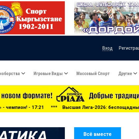
Вход
Регистра
ноборства
Игровые Виды
Массовый Спорт
Другие
**
Высшая Лига-2026: беспощадный «Дордой», «Алга» про
Всё вместе