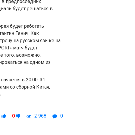
у в предпоследних
диаль будет решаться в
орея будет работать
антин Генич. Как
тречу на русском языке на
PORT» матч будет
е того, возможно,
ироваться на одном из
начнётся в 20:00. 31
ами со сборной Китая,
.
0
0
2 968
0