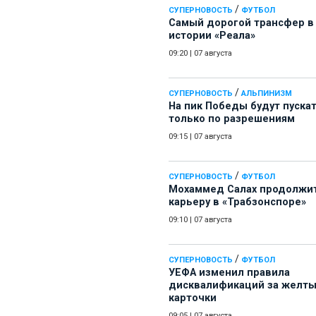
/
СУПЕРНОВОСТЬ
ФУТБОЛ
Самый дорогой трансфер в
истории «Реала»
09:20
|
07 августа
/
СУПЕРНОВОСТЬ
АЛЬПИНИЗМ
На пик Победы будут пуска
только по разрешениям
09:15
|
07 августа
/
СУПЕРНОВОСТЬ
ФУТБОЛ
Мохаммед Салах продолжи
карьеру в «Трабзонспоре»
09:10
|
07 августа
/
СУПЕРНОВОСТЬ
ФУТБОЛ
УЕФА изменил правила
дисквалификаций за желт
карточки
09:05
|
07 августа