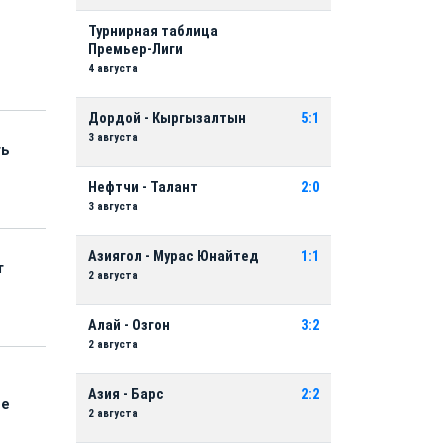
Турнирная таблица
Премьер-Лиги
4 августа
Дордой - Кыргызалтын
5:1
3 августа
ть
Нефтчи - Талант
2:0
3 августа
Азиягол - Мурас Юнайтед
1:1
т
2 августа
Алай - Озгон
3:2
2 августа
Азия - Барс
2:2
ые
2 августа