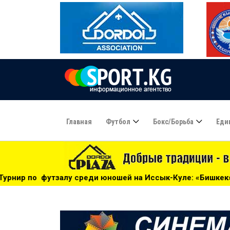
Главная
Футбол
Бокс/борьба
Еди
ди юношей на Иссык-Куле: «Бишкек» - чемпион! - 17:21
*