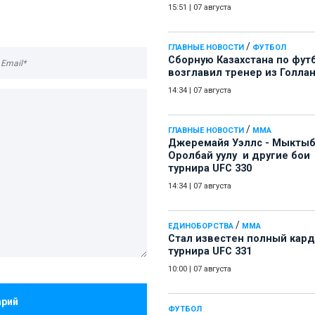
15:51
|
07 августа
/
ГЛАВНЫЕ НОВОСТИ
ФУТБОЛ
Сборную Казахстана по фут
возглавил тренер из Голла
14:34
|
07 августа
/
ГЛАВНЫЕ НОВОСТИ
ММА
Джеремайя Уэллс - Мыкты
Оролбай уулу и другие бои
турнира UFC 330
14:34
|
07 августа
/
ЕДИНОБОРСТВА
ММА
Стал известен полный кард
турнира UFC 331
10:00
|
07 августа
арий
ФУТБОЛ