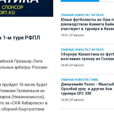
/
ГЛАВНЫЕ НОВОСТИ
ФУТБОЛ
Юные футболисты из Оша 
руководством Азамата Бай
участвуют в турнире в Каза
15:51
|
07 августа
в 1-м туре РФПЛ
/
ГЛАВНЫЕ НОВОСТИ
ФУТБОЛ
Сборную Казахстана по фут
возглавил тренер из Голла
ссийской Премьер-Лиги
14:34
|
07 августа
больные арбитры России».
/
ГЛАВНЫЕ НОВОСТИ
ММА
я пройдет 16 июля, будет
Джеремайя Уэллс - Мыкты
Оролбай уулу и другие бои
 Романам Галимовым из
турнира UFC 330
азаров (Невинномысск),
14:34
|
07 августа
то за «СКА-Хабаровск» в
к сборной Кыргызстана