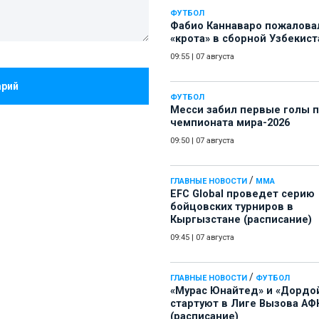
ФУТБОЛ
Фабио Каннаваро пожалова
«крота» в сборной Узбекист
09:55
|
07 августа
арий
ФУТБОЛ
Месси забил первые голы 
чемпионата мира-2026
09:50
|
07 августа
/
ГЛАВНЫЕ НОВОСТИ
ММА
EFC Global проведет серию
бойцовских турниров в
Кыргызстане (расписание)
09:45
|
07 августа
/
ГЛАВНЫЕ НОВОСТИ
ФУТБОЛ
«Мурас Юнайтед» и «Дордо
стартуют в Лиге Вызова АФ
(расписание)