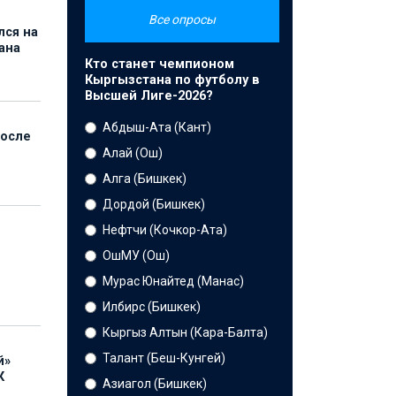
Все опросы
лся на
ана
Кто станет чемпионом
Кыргызстана по футболу в
Высшей Лиге-2026?
Абдыш-Ата (Кант)
после
Алай (Ош)
Алга (Бишкек)
Дордой (Бишкек)
Нефтчи (Кочкор-Ата)
ОшМУ (Ош)
Мурас Юнайтед (Манас)
Илбирс (Бишкек)
Кыргыз Алтын (Кара-Балта)
Талант (Беш-Кунгей)
й»
К
Азиагол (Бишкек)