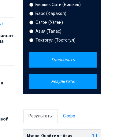
Бишкек Сити (Бишкек)
Барс (Каракол)
Озгон (Узген)
ЫЕ
Азия (Талас)
пионат
Токтогул (Токтогул)
на
Голосовать
Результаты
 в
Результаты
Скоро
рвой
Мурас Юнайтед - Азия
1:1