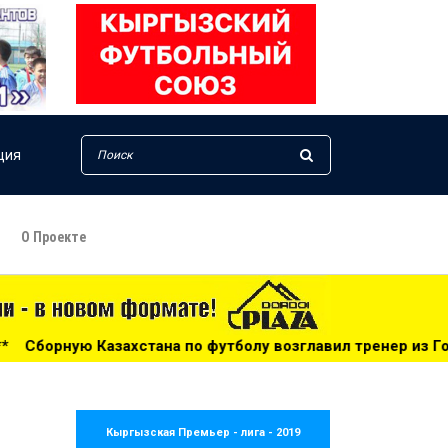
ция
О Проекте
на по футболу возглавил тренер из Голландии - 14:34
*
Кыргызская Премьер - лига - 2019