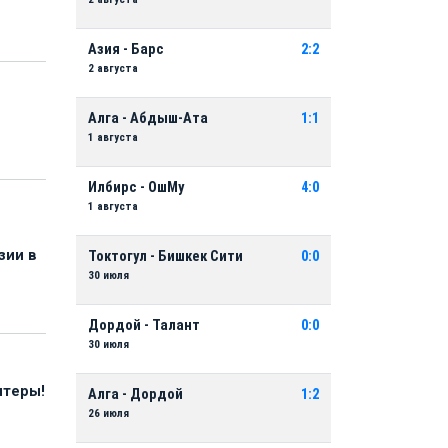
Азия - Барс
2:2
2 августа
Алга - Абдыш-Ата
1:1
1 августа
Илбирс - ОшМу
4:0
1 августа
зии в
Токтогул - Бишкек Сити
0:0
30 июля
Дордой - Талант
0:0
30 июля
нтеры!
Алга - Дордой
1:2
26 июля