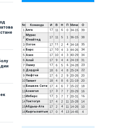
под
№
Команда
И
В
Н
П
Мячи
О
матова
Алга
17
6
1
11
0
34-15
39
хстане
Мурас
2
17
11
5
1
36-15
38
Юнайтед
Озгон
11
4
35
3
17
2
34-18
Барс
10
34
4
17
4
3
44-26
5
Азия
17
10
4
3
40-29
34
6
Алай
17
9
4
4
24-19
31
болу
Ошму
17
6
23
7
6
5
24-28
ндии
Дордой
22
8
18
6
4
8
25-24
Нефтчи
9
17
6
2
9
20-26
20
10
Талант
18
4
8
6
21-19
20
Бишкек Сити
11
17
4
6
7
15-22
18
Азиягол
3
12
17
7
7
20-29
16
бек
Илбирс
17
16
13
3
7
7
20-31
Токтогул
14
17
4
2
11
15-28
14
Абдыш-Ата
4
15
17
2
11
14-26
10
Кыргызалтын
4
16
17
0
13
14-45
4