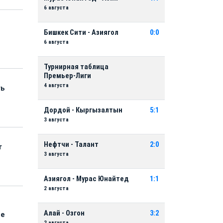
6 августа
Бишкек Сити - Азиягол
0:0
6 августа
Турнирная таблица
Премьер-Лиги
4 августа
ть
Дордой - Кыргызалтын
5:1
3 августа
Нефтчи - Талант
2:0
т
3 августа
Азиягол - Мурас Юнайтед
1:1
2 августа
Алай - Озгон
3:2
ые
2 августа