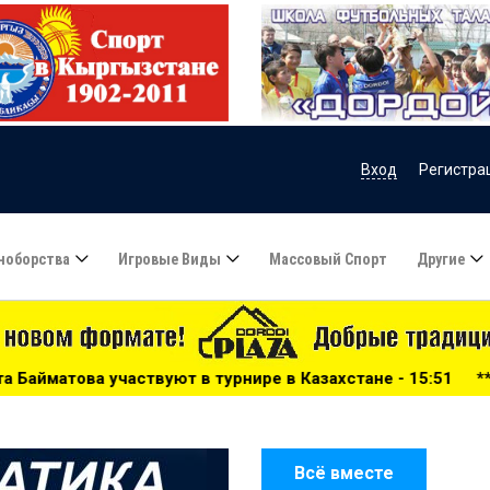
Вход
Регистра
ноборства
Игровые Виды
Массовый Спорт
Другие
 в турнире в Казахстане - 15:51
***
Сборную Казахста
Всё вместе