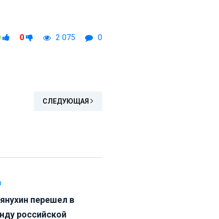
0
0
2 075
0
СЛЕДУЮЩАЯ
Л
янухин перешел в
нду российской