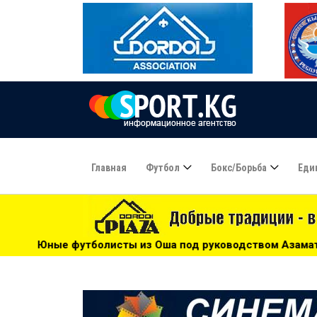
Главная
Футбол
Бокс/борьба
Еди
ты из Оша под руководством Азамата Байматова участвуют