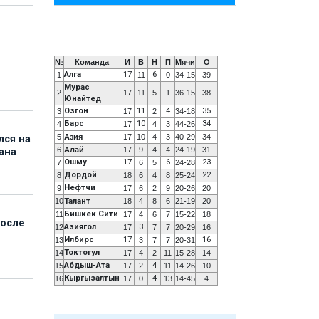
№
Команда
И
В
Н
П
Мячи
О
Алга
17
6
1
11
0
34-15
39
Мурас
2
17
11
5
1
36-15
38
Юнайтед
Озгон
11
4
35
3
17
2
34-18
Барс
10
34
4
17
4
3
44-26
5
Азия
17
10
4
3
40-29
34
лся на
6
Алай
17
9
4
4
24-19
31
ана
Ошму
17
6
23
7
6
5
24-28
Дордой
22
8
18
6
4
8
25-24
Нефтчи
9
17
6
2
9
20-26
20
10
Талант
18
4
8
6
21-19
20
Бишкек Сити
11
17
4
6
7
15-22
18
после
Азиягол
3
12
17
7
7
20-29
16
Илбирс
17
16
13
3
7
7
20-31
Токтогул
14
17
4
2
11
15-28
14
Абдыш-Ата
4
15
17
2
11
14-26
10
Кыргызалтын
4
16
17
0
13
14-45
4