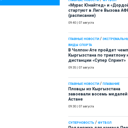
ГЛАВНЫЕ НОВОСТИ
ФУТБОЛ
«Мурас Юнайтед» и «Дордо
стартуют в Лиге Вызова АФ
(расписание)
09:40
|
07 августа
/
ГЛАВНЫЕ НОВОСТИ
ЭКСТРЕМАЛЬН
ВИДЫ СПОРТА
В Чолпон-Ате пройдет чем
Кыргызстана по триатлону 
дистанции «Супер Спринт»
09:35
|
07 августа
/
ГЛАВНЫЕ НОВОСТИ
ПЛАВАНИЕ
Пловцы из Кыргызстана
завоевали восемь медалей
Астане
09:30
|
07 августа
/
СУПЕРНОВОСТЬ
ФУТБОЛ
Поддержка для команд Пе