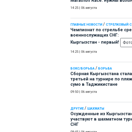
Marathon Race: нужны воло
14:25
|
06 августа
/
ГЛАВНЫЕ НОВОСТИ
СТРЕЛКОВЫЙ 
Чемпионат по стрельбе ср
военнослужащих СНГ:
Кыргызстан - первый!
Фот
14:25
|
06 августа
/
БОКС/БОРЬБА
БОРЬБА
Сборная Кыргызстана стала
третьей на турнире по пля
сумо в Таджикистане
09:50
|
06 августа
/
ДРУГИЕ
ШАХМАТЫ
Осужденные из Кыргызста
участвуют в шахматном тур
СНГ
09:45
|
06 августа