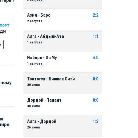
нтеры!
Азия - Барс
2:2
2 августа
СПОРТ
еди
Алга - Абдыш-Ата
1:1
1 августа
о
Илбирс - ОшМу
4:0
1 августа
Токтогул - Бишкек Сити
0:0
жному
30 июля
Дордой - Талант
0:0
30 июля
на
Алга - Дордой
1:2
нире
26 июля