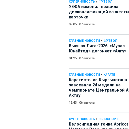
/
СУПЕРНОВОСТЬ
ФУТБОЛ
УЕФА изменил правила
дисквалификаций за желт
карточки
09:05
|
07 августа
/
ГЛАВНЫЕ НОВОСТИ
ФУТБОЛ
Высшая Лига-2026: «Мурас
Юнайтед» догоняет «Алгу»
01:25
|
07 августа
/
ГЛАВНЫЕ НОВОСТИ
КАРАТЕ
Каратисты из Кыргызстана
завоевали 24 медали на
чемпионате Центральной А
Актау
16:43
|
06 августа
/
СУПЕРНОВОСТЬ
ВЕЛОСПОРТ
Велосипедная гонка Apricot