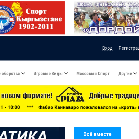
Вход
Регистра
ноборства
Игровые Виды
Массовый Спорт
Другие
аннаваро пожаловался на «крота» в сборной Узбекистана - 
Всё вместе