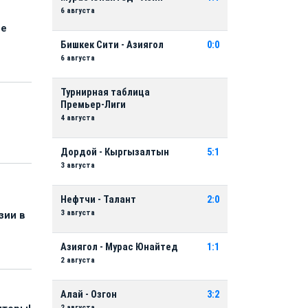
6 августа
ые
Бишкек Сити - Азиягол
0:0
6 августа
Турнирная таблица
Премьер-Лиги
4 августа
Дордой - Кыргызалтын
5:1
3 августа
Нефтчи - Талант
2:0
3 августа
зии в
Азиягол - Мурас Юнайтед
1:1
2 августа
Алай - Озгон
3:2
2 августа