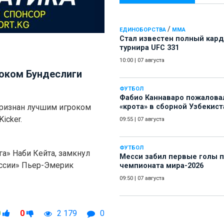
/
ЕДИНОБОРСТВА
ММА
Стал известен полный кард
турнира UFC 331
10:00
|
07 августа
оком Бундеслиги
ФУТБОЛ
Фабио Каннаваро пожалова
ризнан лучшим игроком
«крота» в сборной Узбекист
icker.
09:55
|
07 августа
ФУТБОЛ
а» Наби Кейта, замкнул
Месси забил первые голы 
уссии» Пьер-Эмерик
чемпионата мира-2026
09:50
|
07 августа
0
0
2 179
0