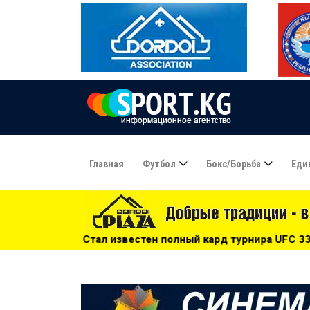
Главная
Футбол
Бокс/борьба
Еди
естен полный кард турнира UFC 331 - 10:00
***
Фабио К