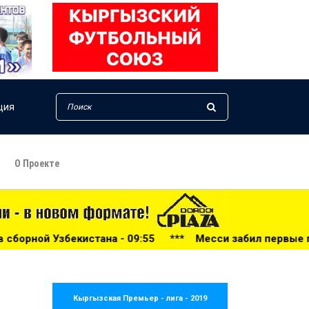
ция
О Проекте
09:55
***
Месси забил первые голы после чемпионата м
Кыргызская Премьер - лига - 2019