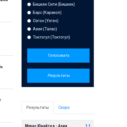
Бишкек Сити (Бишкек)
Барс (Каракол)
Озгон (Узген)
Азия (Талас)
Токтогул (Токтогул)
Голосовать
ть
Результаты
т
Результаты
Скоро
Мурас Юнайтед - Азия
1:1