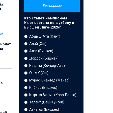
й»
Все опросы
К
Кто станет чемпионом
Кыргызстана по футболу в
Высшей Лиге-2026?
ЫЕ
Абдыш-Ата (Кант)
Алай (Ош)
пионат
на
Алга (Бишкек)
Дордой (Бишкек)
Нефтчи (Кочкор-Ата)
ОшМУ (Ош)
Мурас Юнайтед (Манас)
 в
Илбирс (Бишкек)
Кыргыз Алтын (Кара-Балта)
Талант (Беш-Кунгей)
Азиагол (Бишкек)
рвой