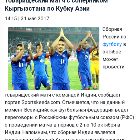
товарищеский матч с соперником
Кыргызстана по Кубку Азии
14:15
|
31 мая 2017
Сборная
России по
футболу
в
октябре
может
провести
товарищеский матч с командой Индии, сообщает
портал Sportskeeda.com. Отмечается, что на данный
момент Всеиндийская футбольная федерация ведет
переговоры с Российским футбольным союзом (РФС)
о проведении матча в период с 2 по 10 октября в
Индии. Напомним, что сборная Индии является
соперником сборной Кыргызстана по отборочному