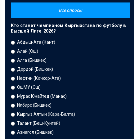
Все опросы
Кто станет чемпионом Кыргызстана по футболу в
Высшей Лиге-2026?
Абдыш-Ата (Кант)
Алай (Ош)
Алга (Бишкек)
Дордой (Бишкек)
Нефтчи (Кочкор-Ата)
ОшМУ (Ош)
Мурас Юнайтед (Манас)
Илбирс (Бишкек)
Кыргыз Алтын (Кара-Балта)
Талант (Беш-Кунгей)
Азиагол (Бишкек)