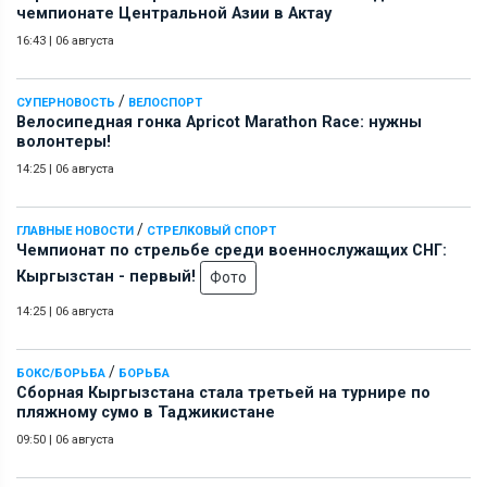
чемпионате Центральной Азии в Актау
16:43
|
06 августа
/
СУПЕРНОВОСТЬ
ВЕЛОСПОРТ
Велосипедная гонка Apricot Marathon Race: нужны
волонтеры!
14:25
|
06 августа
/
ГЛАВНЫЕ НОВОСТИ
СТРЕЛКОВЫЙ СПОРТ
Чемпионат по стрельбе среди военнослужащих СНГ:
Кыргызстан - первый!
Фото
14:25
|
06 августа
/
БОКС/БОРЬБА
БОРЬБА
Сборная Кыргызстана стала третьей на турнире по
пляжному сумо в Таджикистане
09:50
|
06 августа