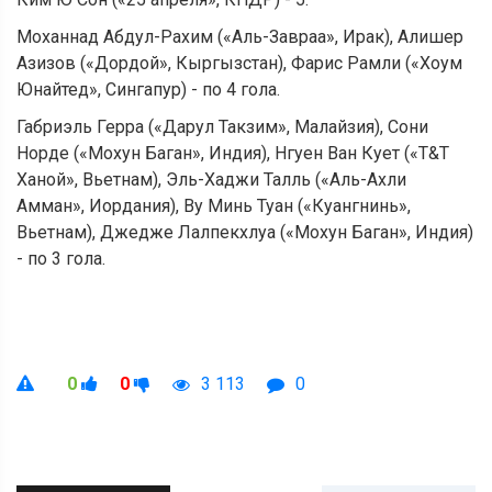
Моханнад Абдул-Рахим («Аль-Завраа», Ирак), Алишер
Азизов («Дордой», Кыргызстан), Фарис Рамли («Хоум
Юнайтед», Сингапур) - по 4 гола.
Габриэль Герра («Дарул Такзим», Малайзия), Сони
Норде («Мохун Баган», Индия), Нгуен Ван Кует («T&T
Ханой», Вьетнам), Эль-Хаджи Талль («Аль-Ахли
Амман», Иордания), Ву Минь Туан («Куангнинь»,
Вьетнам), Джедже Лалпекхлуа («Мохун Баган», Индия)
- по 3 гола.
0
0
3 113
0