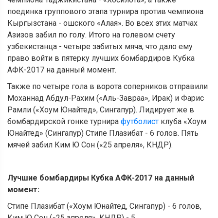
поединка группового этапа турнира против чемпиона
Кыргызстана - ошского «Алая». Во всех этих матчах
Азизов забил по голу. Итого на голевом счету
узбекистанца - четыре забитых мяча, что дало ему
право войти в пятерку лучших бомбардиров Кубка
АФК-2017 на данный момент.
Также по четыре гола в ворота соперников отправили
Моханнад Абдул-Рахим («Аль-Завраа», Ирак) и Фарис
Рамли («Хоум Юнайтед», Сингапур). Лидирует же в
бомбардирской гонке турнира
футболист
клуба «Хоум
Юнайтед» (Сингапур) Стипе Плазибат - 6 голов. Пять
мячей забил Ким Ю Сон («25 апреля», КНДР).
Лучшие бомбардиры Кубка АФК-2017 на данный
момент:
Стипе Плазибат («Хоум Юнайтед, Сингапур) - 6 голов,
Ким Ю Сон («25 апреля», КНДР) - 5.