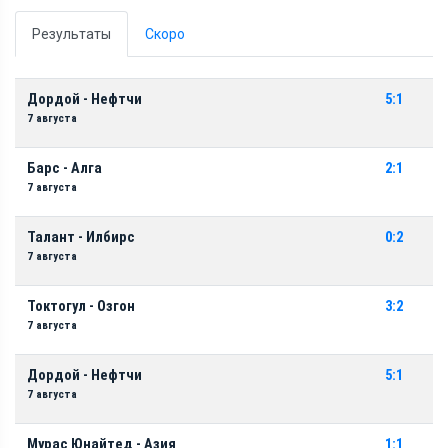
Результаты
Скоро
Дордой - Нефтчи
5:1
7 августа
Барс - Алга
2:1
7 августа
Талант - Илбирс
0:2
7 августа
Токтогул - Озгон
3:2
7 августа
Дордой - Нефтчи
5:1
7 августа
Мурас Юнайтед - Азия
1:1