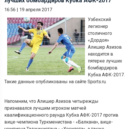
лучших бомбардиров Кубка АФК-2017
16:56
|
19 апреля 2017
Узбекский
легионер
столичного
«Дордоя»
Алишер Азизов
находится в
пятерке лучших
бомбардиров
Кубка АФК-2017.
Такие данные опубликованы на сайте Sports.ru.
Напомним, что Алишер Азизов четырежды
признавался лучшим игроком матчей
квалификационного раунда Кубка АФК-2017 против
вице-чемпиона Туркменистана - «Балкана», вице-
чемпиона Таджикистана - «Хосилота», а также