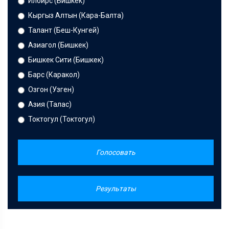
Илбирс (Бишкек)
Кыргыз Алтын (Кара-Балта)
Талант (Беш-Кунгей)
Азиагол (Бишкек)
Бишкек Сити (Бишкек)
Барс (Каракол)
Озгон (Узген)
Азия (Талас)
Токтогул (Токтогул)
Голосовать
Результаты