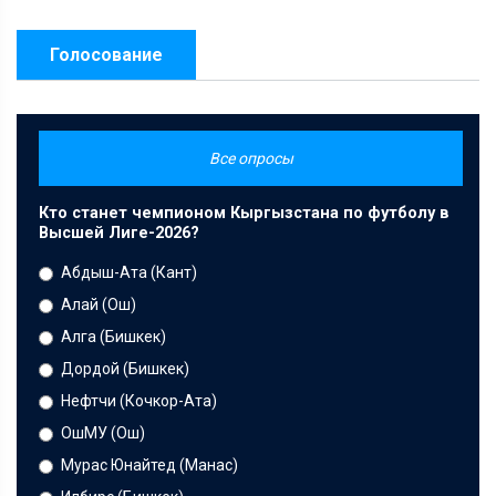
Голосование
Все опросы
Кто станет чемпионом Кыргызстана по футболу в
Высшей Лиге-2026?
Абдыш-Ата (Кант)
Алай (Ош)
Алга (Бишкек)
Дордой (Бишкек)
Нефтчи (Кочкор-Ата)
ОшМУ (Ош)
Мурас Юнайтед (Манас)