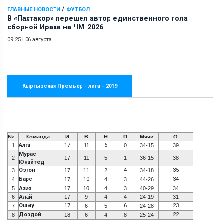
/
ГЛАВНЫЕ НОВОСТИ
ФУТБОЛ
В «Пахтакор» перешел автор единственного гола
сборной Ирака на ЧМ-2026
09:25
|
06 августа
Кыргызская Премьер - лига - 2019
№
Команда
И
В
Н
П
Мячи
О
Алга
17
6
1
11
0
34-15
39
Мурас
2
17
11
5
1
36-15
38
Юнайтед
Озгон
11
4
35
3
17
2
34-18
Барс
10
34
4
17
4
3
44-26
5
Азия
17
10
4
3
40-29
34
6
Алай
17
9
4
4
24-19
31
Ошму
17
6
23
7
6
5
24-28
Дордой
22
8
18
6
4
8
25-24