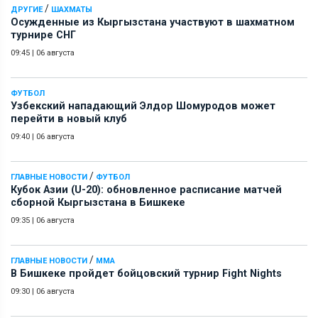
/
ДРУГИЕ
ШАХМАТЫ
Осужденные из Кыргызстана участвуют в шахматном
турнире СНГ
09:45
|
06 августа
ФУТБОЛ
Узбекский нападающий Элдор Шомуродов может
перейти в новый клуб
09:40
|
06 августа
/
ГЛАВНЫЕ НОВОСТИ
ФУТБОЛ
Кубок Азии (U-20): обновленное расписание матчей
сборной Кыргызстана в Бишкеке
09:35
|
06 августа
/
ГЛАВНЫЕ НОВОСТИ
ММА
В Бишкеке пройдет бойцовский турнир Fight Nights
09:30
|
06 августа