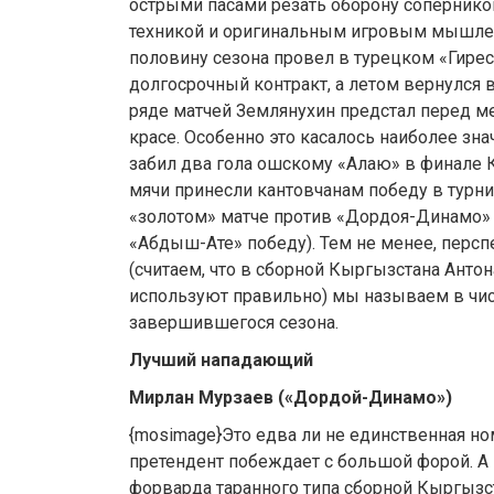
острыми пасами резать оборону соперник
техникой и оригинальным игровым мышле
половину сезона провел в турецком «Гирес
долгосрочный контракт, а летом вернулся 
ряде матчей Землянухин предстал перед м
красе. Особенно это касалось наиболее зн
забил два гола ошскому «Алаю» в финале 
мячи принесли кантовчанам победу в турнир
«золотом» матче против «Дордоя-Динамо» (
«Абдыш-Ате» победу). Тем не менее, перс
(считаем, что в сборной Кыргызстана Антон
используют правильно) мы называем в чис
завершившегося сезона.
Лучший нападающий
Мирлан Мурзаев («Дордой-Динамо»)
{mosimage}Это едва ли не единственная но
претендент побеждает с большой форой. А к
форварда таранного типа сборной Кыргыз