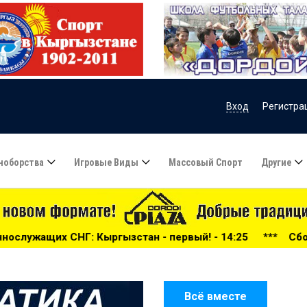
Вход
Регистра
ноборства
Игровые Виды
Массовый Спорт
Другие
ызстан - первый! - 14:25
***
Сборная Кыргызстана ста
Всё вместе