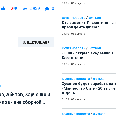
09:15
|
06 августа
0
0
2 939
0
/
СУПЕРНОВОСТЬ
ФУТБОЛ
Кто заменит Инфантино на 
президента ФИФА?
09:10
|
06 августа
СЛЕДУЮЩАЯ
/
СУПЕРНОВОСТЬ
ФУТБОЛ
«ПСЖ» открыл академию в
Казахстане
09:05
|
06 августа
/
ГЛАВНЫЕ НОВОСТИ
ФУТБОЛ
Хусанов будет зарабатыват
Л
«Манчестер Сити» 20 тысяч
в день
в, Абитов, Харченко и
21:39
|
05 августа
лов - вне сборной...
/
ГЛАВНЫЕ НОВОСТИ
ФУТБОЛ