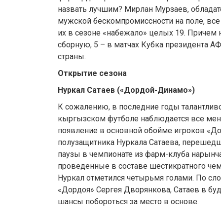
назвать лучшим? Мирлан Мурзаев, обладате
мужской бескомпромиссности на поле, все
их в сезоне «набежало» целых 19. Причем н
сборную, 5 – в матчах Кубка президента АФ
страны.
Открытие сезона
Нуркал Сатаев («Дордой-Динамо»)
К сожалению, в последние годы талантлив
кыргызском футболе наблюдается все мен
появление в основной обойме игроков «Д
полузащитника Нуркала Сатаева, перешедш
паузы в чемпионате из фарм-клуба нарынча
проведенные в составе шестикратного че
Нуркал отметился четырьмя голами. По сл
«Дордоя» Сергея Дворянкова, Сатаев в бу
шансы побороться за место в основе.