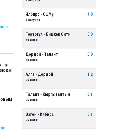
Илбирс - ОшМу
4:0
1 августа
СПОРТ
Токтогул - Бишкек Сити
0:0
30 июля
Дордой - Талант
0:0
30 июля
 - в
дзюдо!
Алга - Дордой
1:2
26 июля
Талант - Кыргызалтын
6:1
 новым
25 июля
Озгон - Илбирс
5:1
25 июля
БОЛ