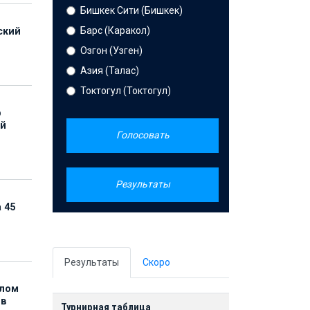
Бишкек Сити (Бишкек)
Барс (Каракол)
ский
Озгон (Узген)
Азия (Талас)
Токтогул (Токтогул)
р
ой
Голосовать
Результаты
 45
Результаты
Скоро
елом
ов
Турнирная таблица