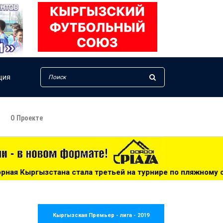
ция
О Проекте
ла третьей на турнире по пляжному сумо в Таджикистане -
Кыргызская Премьер - лига - 2019