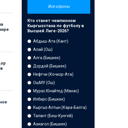
Все опросы
Кто станет чемпионом
на
Кыргызстана по футболу в
нире
Высшей Лиге-2026?
Абдыш-Ата (Кант)
Алай (Ош)
Алга (Бишкек)
дор
Дордой (Бишкек)
 в
Нефтчи (Кочкор-Ата)
ОшМУ (Ош)
Мурас Юнайтед (Манас)
Илбирс (Бишкек)
нное
й
Кыргыз Алтын (Кара-Балта)
Талант (Беш-Кунгей)
Азиагол (Бишкек)