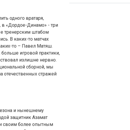
ть одного вратаря,
, в «Дордое-Динамо» - три
ые тренерским штабом
сь. В каких-то матчах
аких-то – Павел Матяш.
 больше игровой практики,
ствовал излишне нервно.
ациональной сборной, мы
а отечественных стражей
сезона и нынешнему
одой защитник Азамат
ки своим более опытным