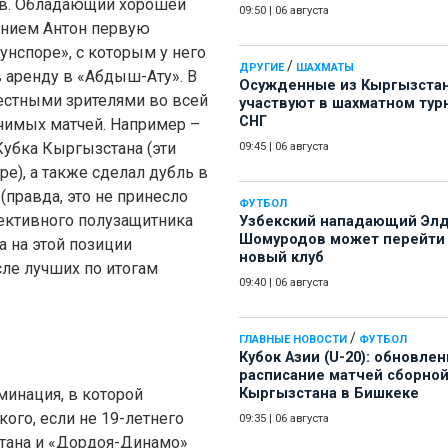
ов. Обладающий хорошей
09:50
|
06 августа
нием Антон первую
унспоре», с которым у него
/
ДРУГИЕ
ШАХМАТЫ
в аренду в «Абдыш-Ату». В
Осужденные из Кыргызста
естными зрителями во всей
участвуют в шахматном тур
СНГ
ачимых матчей. Например –
Кубка Кыргызстана (эти
09:45
|
06 августа
е), а также сделал дубль в
правда, это не принесло
ФУТБОЛ
пективного полузащитника
Узбекский нападающий Эл
Шомуродов может перейти
а на этой позиции
новый клуб
ле лучших по итогам
09:40
|
06 августа
/
ГЛАВНЫЕ НОВОСТИ
ФУТБОЛ
Кубок Азии (U-20): обновле
расписание матчей сборно
минация, в которой
Кыргызстана в Бишкеке
ого, если не 19-летнего
09:35
|
06 августа
стана и «Дордоя-Динамо»