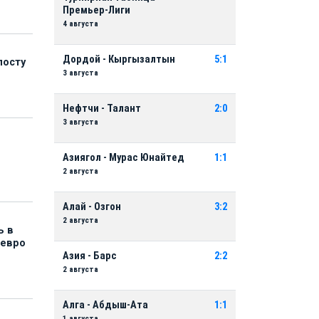
Премьер-Лиги
4 августа
Дордой - Кыргызалтын
5:1
посту
3 августа
Нефтчи - Талант
2:0
3 августа
Азиягол - Мурас Юнайтед
1:1
2 августа
Алай - Озгон
3:2
2 августа
ь в
 евро
Азия - Барс
2:2
2 августа
Алга - Абдыш-Ата
1:1
1 августа