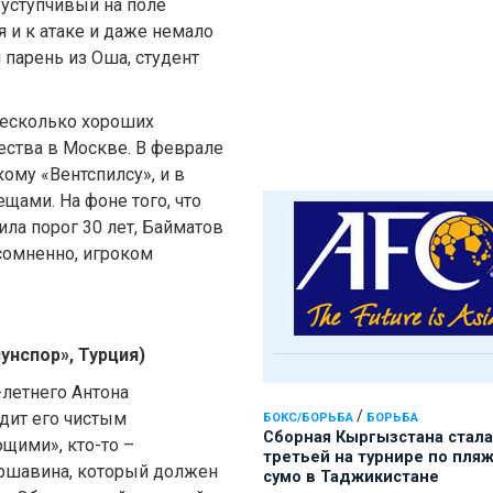
уступчивый на поле
 и к атаке и даже немало
парень из Оша, студент
 несколько хороших
ества в Москве. В феврале
кому «Вентспилсу», и в
ещами. На фоне того, что
ла порог 30 лет, Байматов
есомненно, игроком
унспор», Турция)
летнего Антона
/
идит его чистым
БОКС/БОРЬБА
БОРЬБА
Сборная Кыргызстана стала
ющими», кто-то –
третьей на турнире по пля
ршавина, который должен
сумо в Таджикистане