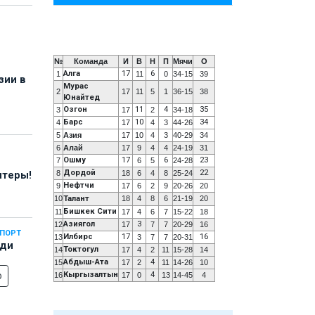
№
Команда
И
В
Н
П
Мячи
О
Алга
17
6
1
11
0
34-15
39
зии в
Мурас
2
17
11
5
1
36-15
38
Юнайтед
Озгон
11
4
35
3
17
2
34-18
Барс
10
34
4
17
4
3
44-26
5
Азия
17
10
4
3
40-29
34
6
Алай
17
9
4
4
24-19
31
Ошму
17
6
23
7
6
5
24-28
Дордой
22
8
18
6
4
8
25-24
нтеры!
Нефтчи
9
17
6
2
9
20-26
20
10
Талант
18
4
8
6
21-19
20
Бишкек Сити
11
17
4
6
7
15-22
18
Азиягол
3
12
17
7
7
20-29
16
СПОРТ
Илбирс
17
16
13
3
7
7
20-31
еди
Токтогул
14
17
4
2
11
15-28
14
Абдыш-Ата
4
15
17
2
11
14-26
10
о
Кыргызалтын
4
16
17
0
13
14-45
4