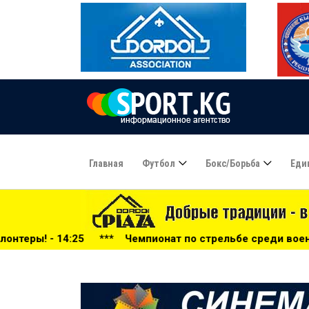
Главная
Футбол
Бокс/борьба
Еди
**
Чемпионат по стрельбе среди военнослужащих СНГ: Кырг