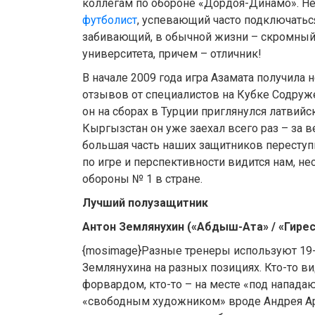
коллегам по обороне «Дордоя-Динамо». Не
футболист
, успевающий часто подключаться
забивающий, в обычной жизни – скромный 
университета, причем – отличник!
В начале 2009 года игра Азамата получила
отзывов от специалистов на Кубке Содруж
он на сборах в Турции приглянулся латвийс
Кыргызстан он уже заехал всего раз – за в
большая часть наших защитников переступи
по игре и перспективности видится нам, н
обороны № 1 в стране.
Лучший полузащитник
Антон Землянухин («Абдыш-Ата» / «Гирес
{mosimage}Разные тренеры используют 19-
Землянухина на разных позициях. Кто-то в
форвардом, кто-то – на месте «под напада
«свободным художником» вроде Андрея А