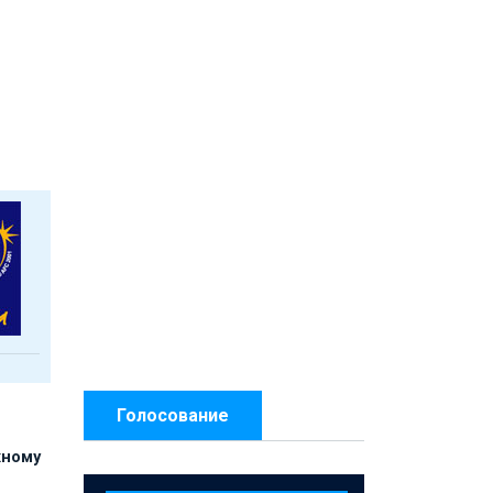
Голосование
жному