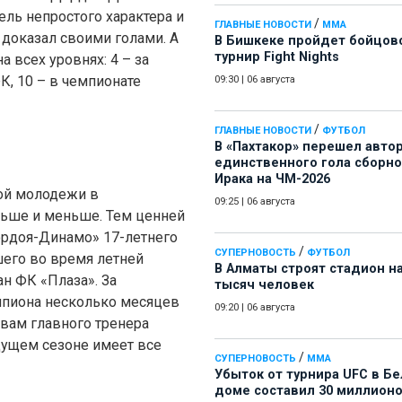
ль непростого характера и
/
ГЛАВНЫЕ НОВОСТИ
ММА
 доказал своими голами. А
В Бишкеке пройдет бойцов
турнир Fight Nights
а всех уровнях: 4 – за
К, 10 – в чемпионате
09:30
|
06 августа
/
ГЛАВНЫЕ НОВОСТИ
ФУТБОЛ
В «Пахтакор» перешел авто
единственного гола сборн
Ирака на ЧМ-2026
ой молодежи в
09:25
|
06 августа
ьше и меньше. Тем ценней
ордоя-Динамо» 17-летнего
/
СУПЕРНОВОСТЬ
ФУТБОЛ
его во время летней
В Алматы строят стадион на
н ФК «Плаза». За
тысяч человек
мпиона несколько месяцев
09:20
|
06 августа
овам главного тренера
дущем сезоне имеет все
/
СУПЕРНОВОСТЬ
ММА
Убыток от турнира UFC в Б
доме составил 30 миллион