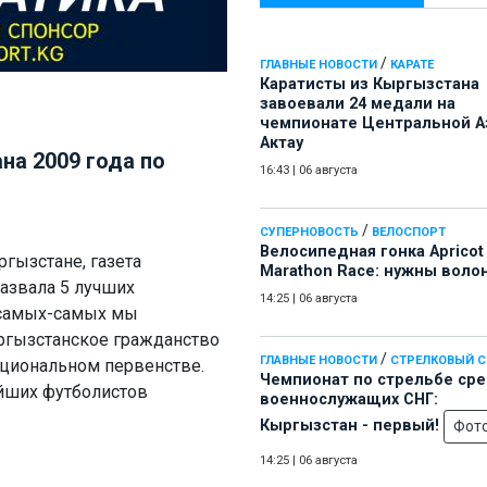
/
ГЛАВНЫЕ НОВОСТИ
КАРАТЕ
Каратисты из Кыргызстана
завоевали 24 медали на
чемпионате Центральной А
Актау
на 2009 года по
16:43
|
06 августа
/
СУПЕРНОВОСТЬ
ВЕЛОСПОРТ
Велосипедная гонка Apricot
гызстане, газета
Marathon Race: нужны воло
азвала 5 лучших
14:25
|
06 августа
е самых-самых мы
ргызстанское гражданство
/
ГЛАВНЫЕ НОВОСТИ
СТРЕЛКОВЫЙ 
ациональном первенстве.
Чемпионат по стрельбе ср
йших футболистов
военнослужащих СНГ:
Кыргызстан - первый!
Фот
14:25
|
06 августа