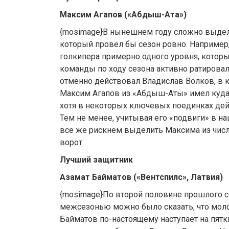
Максим Агапов («Абдыш-Ата»)
{mosimage}В нынешнем году сложно выдели
который провел бы сезон ровно. Например
голкипера примерно одного уровня, котор
команды по ходу сезона активно ратировали
отменно действовал Владислав Волков, в к
Максим Агапов из «Абдыш-Аты» имел куда
хотя в некоторых ключевых поединках дей
Тем не менее, учитывая его «подвиги» в н
все же рискнем выделить Максима из числ
ворот.
Лучший защитник
Азамат Байматов («Вентспилс», Латвия)
{mosimage}По второй половине прошлого 
межсезонью можно было сказать, что мол
Байматов по-настоящему наступает на пят