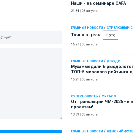
Наши - на семинаре СAFA
21:34
|
05 августа
/
ГЛАВНЫЕ НОВОСТИ
СТРЕЛКОВЫЙ 
Точно в цель!
Фото
16:27
|
05 августа
/
ГЛАВНЫЕ НОВОСТИ
ДЗЮДО
Мухаммедали Ырысдолотов
ТОП-5 мирового рейтинга 
15:21
|
05 августа
/
СУПЕРНОВОСТЬ
ФУТБОЛ
От трансляции ЧМ-2026 - к
проектам!
13:59
|
05 августа
/
ГЛАВНЫЕ НОВОСТИ
ЖЕНСКИЙ ФУТ