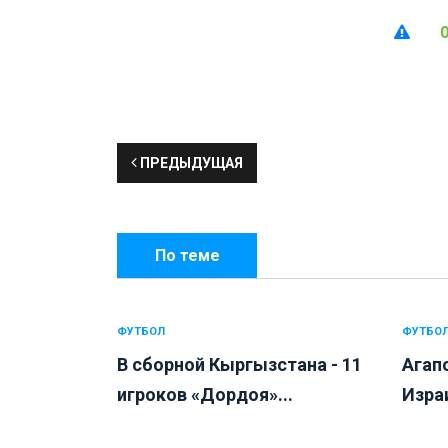
ПРЕДЫДУЩАЯ
По теме
ФУТБОЛ
ФУТБО
В сборной Кыргызстана - 11
Агапо
игроков «Дордоя»...
Израи