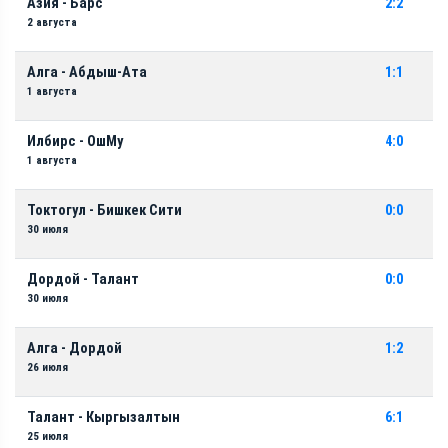
Азия - Барс
2:2
2 августа
Алга - Абдыш-Ата
1:1
1 августа
Илбирс - ОшМу
4:0
1 августа
Токтогул - Бишкек Сити
0:0
30 июля
Дордой - Талант
0:0
30 июля
Алга - Дордой
1:2
26 июля
Талант - Кыргызалтын
6:1
25 июля