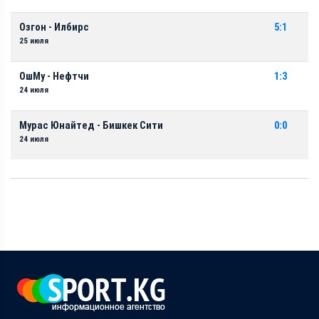
Озгон - Илбирс
5:1
25 июля
ОшМу - Нефтчи
1:3
24 июля
Мурас Юнайтед - Бишкек Сити
0:0
24 июля