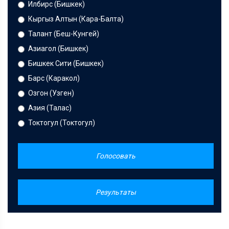
Илбирс (Бишкек)
Кыргыз Алтын (Кара-Балта)
Талант (Беш-Кунгей)
Азиагол (Бишкек)
Бишкек Сити (Бишкек)
Барс (Каракол)
Озгон (Узген)
Азия (Талас)
Токтогул (Токтогул)
Голосовать
Результаты