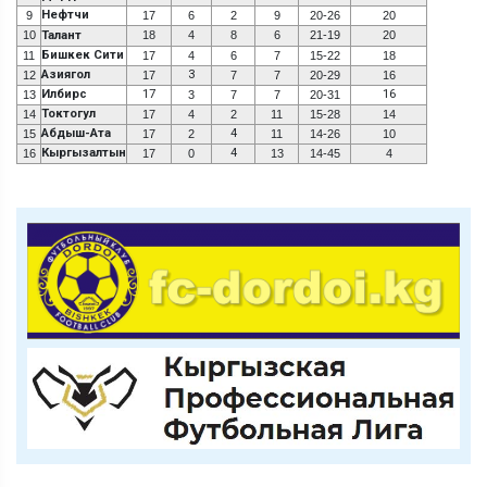
Нефтчи
9
17
6
2
9
20-26
20
10
Талант
18
4
8
6
21-19
20
Бишкек Сити
11
17
4
6
7
15-22
18
Азиягол
3
12
17
7
7
20-29
16
Илбирс
17
16
13
3
7
7
20-31
Токтогул
14
17
4
2
11
15-28
14
Абдыш-Ата
4
15
17
2
11
14-26
10
Кыргызалтын
4
16
17
0
13
14-45
4