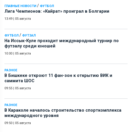
/
ГЛАВНЫЕ НОВОСТИ
ФУТБОЛ
Лига Чемпионов: «Кайрат» проиграл в Болгарии
13:49
|
05 августа
/
ФУТБОЛ
ФУТЗАЛ
На Иссык-Куле проходит международный турнир по
футзалу среди юношей
10:00
|
05 августа
РАЗНОЕ
В Бишкеке откроют 11 фан-зон к открытию ВИК и
саммита ШОС
09:55
|
05 августа
РАЗНОЕ
В Караколе началось строительство спорткомплекса
международного уровня
09:50
|
05 августа