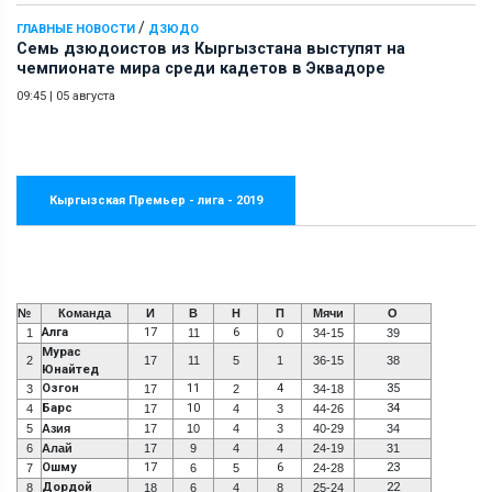
/
ГЛАВНЫЕ НОВОСТИ
ДЗЮДО
Семь дзюдоистов из Кыргызстана выступят на
чемпионате мира среди кадетов в Эквадоре
09:45
|
05 августа
Кыргызская Премьер - лига - 2019
№
Команда
И
В
Н
П
Мячи
О
Алга
17
6
1
11
0
34-15
39
Мурас
2
17
11
5
1
36-15
38
Юнайтед
Озгон
11
4
35
3
17
2
34-18
Барс
10
34
4
17
4
3
44-26
5
Азия
17
10
4
3
40-29
34
6
Алай
17
9
4
4
24-19
31
Ошму
17
6
23
7
6
5
24-28
Дордой
22
8
18
6
4
8
25-24