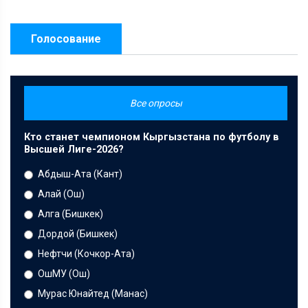
Голосование
Все опросы
Кто станет чемпионом Кыргызстана по футболу в
Высшей Лиге-2026?
Абдыш-Ата (Кант)
Алай (Ош)
Алга (Бишкек)
Дордой (Бишкек)
Нефтчи (Кочкор-Ата)
ОшМУ (Ош)
Мурас Юнайтед (Манас)