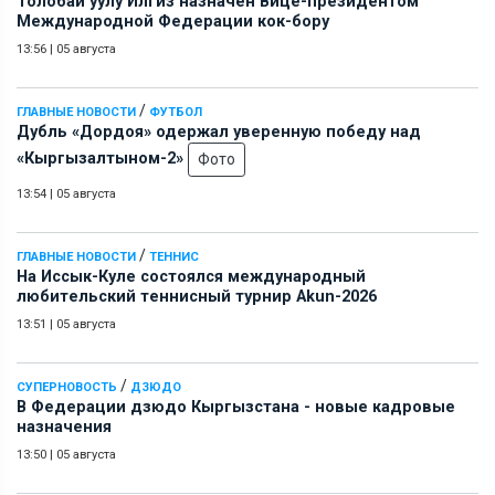
Толобай уулу Илгиз назначен Вице-президентом
Международной Федерации кок-бору
13:56
|
05 августа
/
ГЛАВНЫЕ НОВОСТИ
ФУТБОЛ
Дубль «Дордоя» одержал уверенную победу над
«Кыргызалтыном-2»
Фото
13:54
|
05 августа
/
ГЛАВНЫЕ НОВОСТИ
ТЕННИС
На Иссык-Куле состоялся международный
любительский теннисный турнир Akun-2026
13:51
|
05 августа
/
СУПЕРНОВОСТЬ
ДЗЮДО
В Федерации дзюдо Кыргызстана - новые кадровые
назначения
13:50
|
05 августа