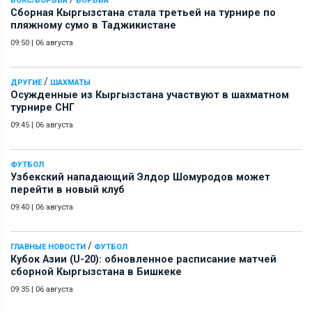
БОКС/БОРЬБА
БОРЬБА
Сборная Кыргызстана стала третьей на турнире по
пляжному сумо в Таджикистане
09:50
|
06 августа
/
ДРУГИЕ
ШАХМАТЫ
Осужденные из Кыргызстана участвуют в шахматном
турнире СНГ
09:45
|
06 августа
ФУТБОЛ
Узбекский нападающий Элдор Шомуродов может
перейти в новый клуб
09:40
|
06 августа
/
ГЛАВНЫЕ НОВОСТИ
ФУТБОЛ
Кубок Азии (U-20): обновленное расписание матчей
сборной Кыргызстана в Бишкеке
09:35
|
06 августа