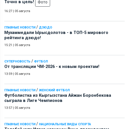
Точно в цель!
Фото
16:27
|
05 августа
/
ГЛАВНЫЕ НОВОСТИ
ДЗЮДО
Мухаммедали Ырысдолотов - в ТОП-5 мирового
рейтинга дзюдо!
15:21
|
05 августа
/
СУПЕРНОВОСТЬ
ФУТБОЛ
От трансляции ЧМ-2026 - к новым проектам!
13:59
|
05 августа
/
ГЛАВНЫЕ НОВОСТИ
ЖЕНСКИЙ ФУТБОЛ
Футболистка из Кыргызстана Айжан Боронбекова
сыграла в Лиге Чемпионов
13:57
|
05 августа
/
ГЛАВНЫЕ НОВОСТИ
НАЦИОНАЛЬНЫЕ ВИДЫ СПОРТА