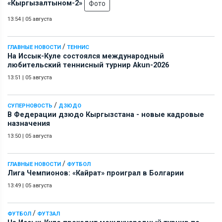
«Кыргызалтыном-2»
Фото
13:54
|
05 августа
/
ГЛАВНЫЕ НОВОСТИ
ТЕННИС
На Иссык-Куле состоялся международный
любительский теннисный турнир Akun-2026
13:51
|
05 августа
/
СУПЕРНОВОСТЬ
ДЗЮДО
В Федерации дзюдо Кыргызстана - новые кадровые
назначения
13:50
|
05 августа
/
ГЛАВНЫЕ НОВОСТИ
ФУТБОЛ
Лига Чемпионов: «Кайрат» проиграл в Болгарии
13:49
|
05 августа
/
ФУТБОЛ
ФУТЗАЛ