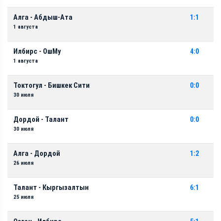
Алга - Абдыш-Ата
1:1
1 августа
Илбирс - ОшМу
4:0
1 августа
Токтогул - Бишкек Сити
0:0
30 июля
Дордой - Талант
0:0
30 июля
Алга - Дордой
1:2
26 июля
Талант - Кыргызалтын
6:1
25 июля