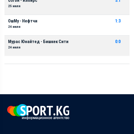
Озгон - Илбирс
5:1
25 июля
ОшМу - Нефтчи
1:3
24 июля
Мурас Юнайтед - Бишкек Сити
0:0
24 июля