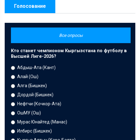
Голосование
Все опросы
Кто станет чемпионом Кыргызстана по футболу в
Высшей Лиге-2026?
Абдыш-Ата (Кант)
Алай (Ош)
Алга (Бишкек)
Дордой (Бишкек)
Нефтчи (Кочкор-Ата)
ОшМУ (Ош)
Мурас Юнайтед (Манас)
Илбирс (Бишкек)