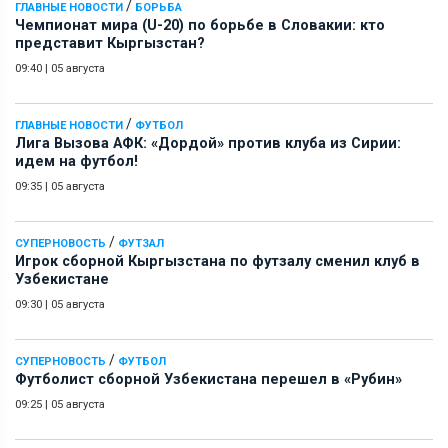
/
ГЛАВНЫЕ НОВОСТИ
БОРЬБА
Чемпионат мира (U-20) по борьбе в Словакии: кто
представит Кыргызстан?
09:40
|
05 августа
/
ГЛАВНЫЕ НОВОСТИ
ФУТБОЛ
Лига Вызова АФК: «Дордой» против клуба из Сирии:
идем на футбол!
09:35
|
05 августа
/
СУПЕРНОВОСТЬ
ФУТЗАЛ
Игрок сборной Кыргызстана по футзалу сменил клуб в
Узбекистане
09:30
|
05 августа
/
СУПЕРНОВОСТЬ
ФУТБОЛ
Футболист сборной Узбекистана перешел в «Рубин»
09:25
|
05 августа