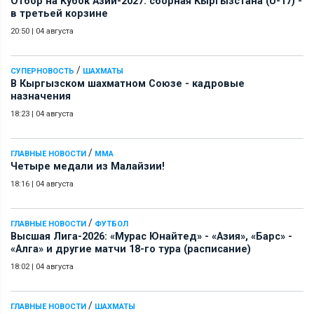
Отбор на Кубок Азии-2027: сборная Кыргызстана (U-17) -
в третьей корзине
20:50
|
04 августа
/
СУПЕРНОВОСТЬ
ШАХМАТЫ
В Кыргызском шахматном Союзе - кадровые
назначения
18:23
|
04 августа
/
ГЛАВНЫЕ НОВОСТИ
ММА
Четыре медали из Малайзии!
18:16
|
04 августа
/
ГЛАВНЫЕ НОВОСТИ
ФУТБОЛ
Высшая Лига-2026: «Мурас Юнайтед» - «Азия», «Барс» -
«Алга» и другие матчи 18-го тура (расписание)
18:02
|
04 августа
/
ГЛАВНЫЕ НОВОСТИ
ШАХМАТЫ