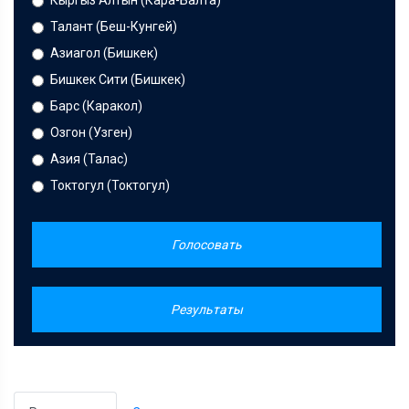
Кыргыз Алтын (Кара-Балта)
Талант (Беш-Кунгей)
Азиагол (Бишкек)
Бишкек Сити (Бишкек)
Барс (Каракол)
Озгон (Узген)
Азия (Талас)
Токтогул (Токтогул)
Голосовать
Результаты