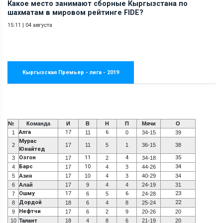
Какое место занимают сборные Кыргызстана по
шахматам в мировом рейтинге FIDE?
15:11
|
04 августа
Кыргызская Премьер - лига - 2019
№
Команда
И
В
Н
П
Мячи
О
Алга
17
6
1
11
0
34-15
39
Мурас
2
17
11
5
1
36-15
38
Юнайтед
Озгон
11
4
35
3
17
2
34-18
Барс
10
34
4
17
4
3
44-26
5
Азия
17
10
4
3
40-29
34
6
Алай
17
9
4
4
24-19
31
Ошму
17
6
23
7
6
5
24-28
Дордой
22
8
18
6
4
8
25-24
Нефтчи
9
17
6
2
9
20-26
20
10
Талант
18
4
8
6
21-19
20