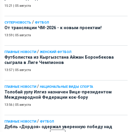
15:21
|
05 августа
/
СУПЕРНОВОСТЬ
ФУТБОЛ
От трансляции ЧМ-2026 - к новым проектам!
13:59
|
05 августа
/
ГЛАВНЫЕ НОВОСТИ
ЖЕНСКИЙ ФУТБОЛ
Футболистка из Кыргызстана Айжан Боронбекова
сыграла в Лиге Чемпионов
13:57
|
05 августа
/
ГЛАВНЫЕ НОВОСТИ
НАЦИОНАЛЬНЫЕ ВИДЫ СПОРТА
Толобай уулу Илгиз назначен Вице-президентом
Международной Федерации кок-бору
13:56
|
05 августа
/
ГЛАВНЫЕ НОВОСТИ
ФУТБОЛ
Дубль «Дордоя» одержал уверенную победу над