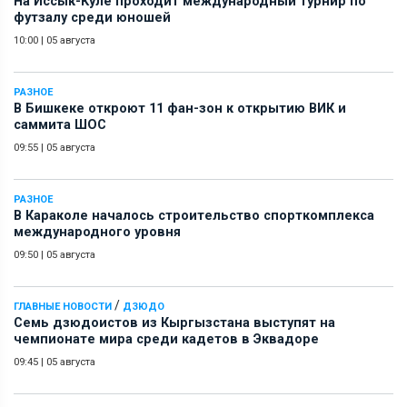
На Иссык-Куле проходит международный турнир по
футзалу среди юношей
10:00
|
05 августа
РАЗНОЕ
В Бишкеке откроют 11 фан-зон к открытию ВИК и
саммита ШОС
09:55
|
05 августа
РАЗНОЕ
В Караколе началось строительство спорткомплекса
международного уровня
09:50
|
05 августа
/
ГЛАВНЫЕ НОВОСТИ
ДЗЮДО
Семь дзюдоистов из Кыргызстана выступят на
чемпионате мира среди кадетов в Эквадоре
09:45
|
05 августа