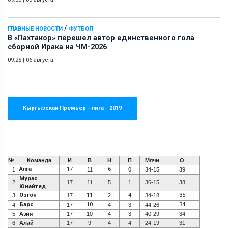
/
ГЛАВНЫЕ НОВОСТИ
ФУТБОЛ
В «Пахтакор» перешел автор единственного гола
сборной Ирака на ЧМ-2026
09:25
|
06 августа
Кыргызская Премьер - лига - 2019
№
Команда
И
В
Н
П
Мячи
О
Алга
17
6
1
11
0
34-15
39
Мурас
2
17
11
5
1
36-15
38
Юнайтед
Озгон
11
4
35
3
17
2
34-18
Барс
10
34
4
17
4
3
44-26
5
Азия
17
10
4
3
40-29
34
6
Алай
17
9
4
4
24-19
31