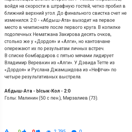
войдя на скорости в штрафную гостей, четко пробил в
ближний верхний угол. До финального свистка счет не
изменился. 2:0 - «Абдыш-Ата» выходит на первое
место в чемпионате после первого круга. В копилке
подопечных Нематжана Закирова десять очков,
столько же у «Дордоя» и «Алги», но кантовчане
опережают их по резульатам личных встреч.
В списке бомбардиров с пятью мячами лидирует
Владимир Веревкин из «Алги». У Дэвида Тетте из
«Дордоя» и Руслана Джамшидова из «Нефтчи» по
четыре результативных выстрела.
Абдыш-Ата - Ысык-Кол - 2:0
Голы: Малинин (50 с пен.), Мирзалиев (73).
0
0
2 795
0