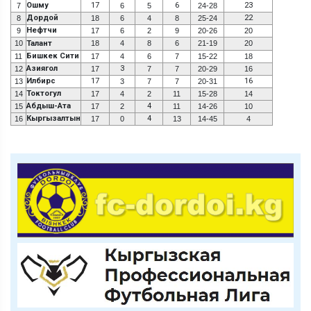
Ошму
17
6
23
7
6
5
24-28
Дордой
22
8
18
6
4
8
25-24
Нефтчи
9
17
6
2
9
20-26
20
10
Талант
18
4
8
6
21-19
20
Бишкек Сити
11
17
4
6
7
15-22
18
Азиягол
3
12
17
7
7
20-29
16
Илбирс
17
16
13
3
7
7
20-31
Токтогул
14
17
4
2
11
15-28
14
Абдыш-Ата
4
15
17
2
11
14-26
10
Кыргызалтын
4
16
17
0
13
14-45
4