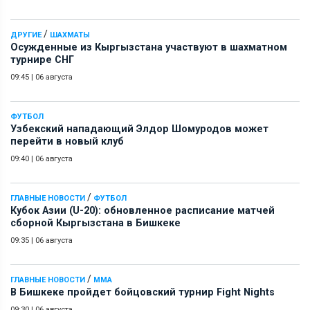
/
ДРУГИЕ
ШАХМАТЫ
Осужденные из Кыргызстана участвуют в шахматном
турнире СНГ
09:45
|
06 августа
ФУТБОЛ
Узбекский нападающий Элдор Шомуродов может
перейти в новый клуб
09:40
|
06 августа
/
ГЛАВНЫЕ НОВОСТИ
ФУТБОЛ
Кубок Азии (U-20): обновленное расписание матчей
сборной Кыргызстана в Бишкеке
09:35
|
06 августа
/
ГЛАВНЫЕ НОВОСТИ
ММА
В Бишкеке пройдет бойцовский турнир Fight Nights
09:30
|
06 августа