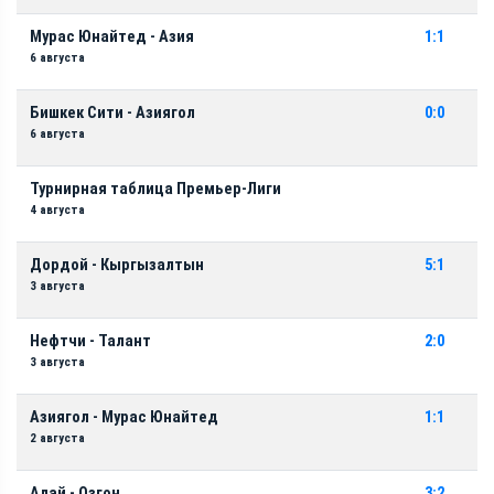
Мурас Юнайтед - Азия
1:1
6 августа
Бишкек Сити - Азиягол
0:0
6 августа
Турнирная таблица Премьер-Лиги
4 августа
Дордой - Кыргызалтын
5:1
3 августа
Нефтчи - Талант
2:0
3 августа
Азиягол - Мурас Юнайтед
1:1
2 августа
Алай - Озгон
3:2