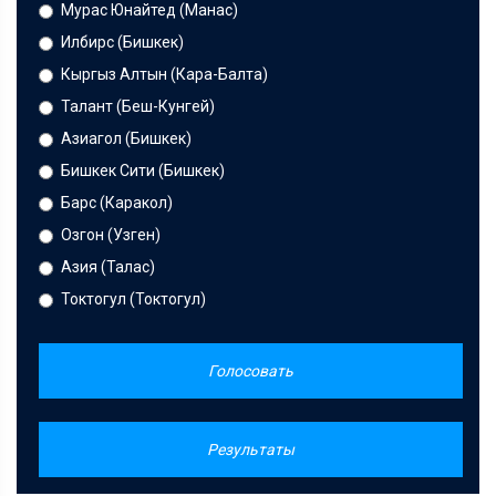
Мурас Юнайтед (Манас)
Илбирс (Бишкек)
Кыргыз Алтын (Кара-Балта)
Талант (Беш-Кунгей)
Азиагол (Бишкек)
Бишкек Сити (Бишкек)
Барс (Каракол)
Озгон (Узген)
Азия (Талас)
Токтогул (Токтогул)
Голосовать
Результаты